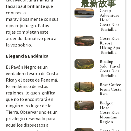
最新故事
facial azul brillante que
Cheap
contrasta
Adventure
maravillosamente con sus
Hotel
Costa Rica
ojos rojo fuego. Patas
Turrialba
rojas completan este
atuendo llamativo pero a
Costa Rica
Resort
la vez sobrio.
Hiking Spa
Turrialba
Elegancia Endémica
Birding
Solo Travel
El Pavón Negro es un
Costa Rica
verdadero tesoro de Costa
Turrialba
Rica y el oeste de Panamá.
Best Coffee
Es endémico de estas
From Costa
regiones, lo que significa
Rica
que no lo encontrará en
Budget
ningún otro lugar de la
Hotel
Tierra. Observar uno es un
Costa Rica
Mountain
privilegio reservado para
Region
aquellos dispuestos a
Costa Rica