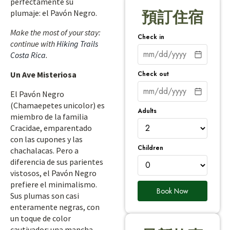
perfectamente su
plumaje: el Pavón Negro.
預訂住宿
Make the most of your stay:
Check in
continue with
Hiking Trails
Costa Rica
.
Check out
Un Ave Misteriosa
El Pavón Negro
(Chamaepetes unicolor) es
Adults
miembro de la familia
Cracidae, emparentado
con las cupones y las
Children
chachalacas. Pero a
diferencia de sus parientes
vistosos, el Pavón Negro
prefiere el minimalismo.
Book Now
Sus plumas son casi
enteramente negras, con
un toque de color
cautivador: una mancha