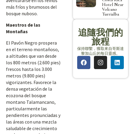
aventurarse en los reinos
Hotel Near
más fríos y brumosos del
Volcano
bosque nuboso.
Turrialba
Maestros de las
追隨我們的
Montañas
旅程
El Pavón Negro prospera
保持聯繫，獲取來自哥斯達
en el terreno montañoso,
黎加山丘的每日靈感。
a altitudes que van desde
los 800 metros (2.600 pies)
frescos hasta los 3.000
metros (9.800 pies)
vigorizantes. Favorece la
densa vegetación de la
ecozona del bosque
montano Talamancano,
particularmente las
pendientes pronunciadas y
las áreas con una mezcla
saludable de crecimiento