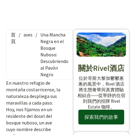
首
/
aves
/
Una Mancha
頁
Negra en el
Bosque
Nuboso:
Descubriendo
關於Rivel酒店
al Pavón
Negro
位於哥斯大黎加鬱鬱蔥
En nuestro refugio de
蔥的風景中，Rivel 酒店
montaña costarricense, la
將生態奢華與真實體驗
相結合——從寧靜的住宿
naturaleza despliega sus
到我們的招牌 Rivel
maravillas a cada paso.
Estate 咖啡。
Hoy, nos fijamos en un
residente del dosel del
探索我們的故事
bosque nuboso, un ave
cuyo nombre describe