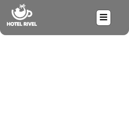
Una Mancha Negra en el
Bosque Nuboso:
Descubriendo al Pavón
Negro
Benjamin Charbonneau, CFA
May 24, 2024
3:36 pm