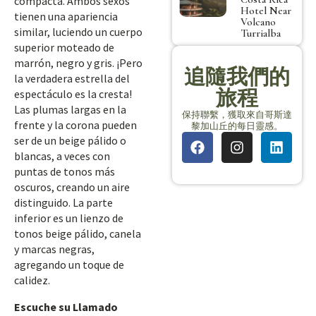
compacta. Ambos sexos
Hotel Near
tienen una apariencia
Volcano
similar, luciendo un cuerpo
Turrialba
superior moteado de
marrón, negro y gris. ¡Pero
追隨我們的
la verdadera estrella del
旅程
espectáculo es la cresta!
Las plumas largas en la
保持聯繫，獲取來自哥斯達
frente y la corona pueden
黎加山丘的每日靈感。
ser de un beige pálido o
blancas, a veces con
puntas de tonos más
oscuros, creando un aire
distinguido. La parte
inferior es un lienzo de
tonos beige pálido, canela
y marcas negras,
agregando un toque de
calidez.
Escuche su Llamado