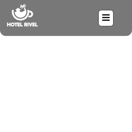
Una Joya Coronada:
Encuentro con la Codorniz
Crestada en las Montañas
de Costa Rica
Benjamin Charbonneau, CFA
May 26, 2024
3:23 pm