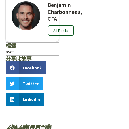
Benjamin
Charbonneau,
CFA
All Posts
標籤
aves
分享此故事：
Facebook
Twitter
LinkedIn