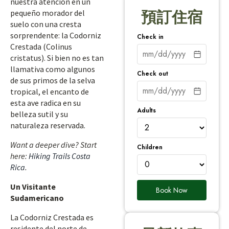
nuestra atención en un
pequeño morador del
預訂住宿
suelo con una cresta
sorprendente: la Codorniz
Check in
Crestada (Colinus
cristatus). Si bien no es tan
llamativa como algunos
Check out
de sus primos de la selva
tropical, el encanto de
esta ave radica en su
Adults
belleza sutil y su
naturaleza reservada.
Want a deeper dive? Start
Children
here:
Hiking Trails Costa
Rica
.
Un Visitante
Book Now
Sudamericano
La Codorniz Crestada es
residente del norte de