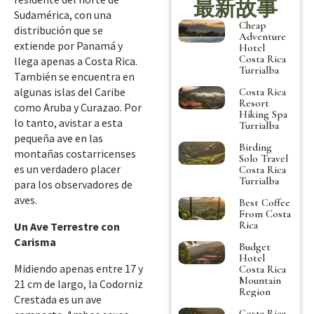
最新故事
Sudamérica, con una
Cheap
distribución que se
Adventure
extiende por Panamá y
Hotel
Costa Rica
llega apenas a Costa Rica.
Turrialba
También se encuentra en
algunas islas del Caribe
Costa Rica
Resort
como Aruba y Curazao. Por
Hiking Spa
lo tanto, avistar a esta
Turrialba
pequeña ave en las
Birding
montañas costarricenses
Solo Travel
es un verdadero placer
Costa Rica
Turrialba
para los observadores de
aves.
Best Coffee
From Costa
Rica
Un Ave Terrestre con
Carisma
Budget
Hotel
Midiendo apenas entre 17 y
Costa Rica
Mountain
21 cm de largo, la Codorniz
Region
Crestada es un ave
Costa Rica