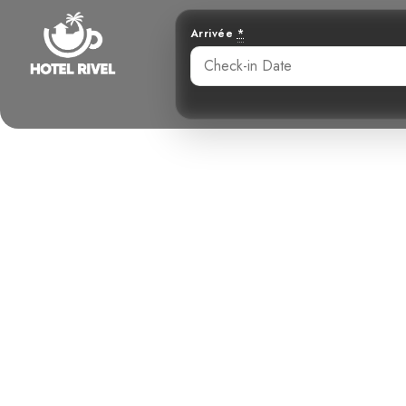
Arrivée
*
Un visiteu
Goéland 
Benjamin Charbonneau, CFA
April 30, 2026
3