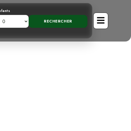
nfants
du Sud : Le
osta Rica