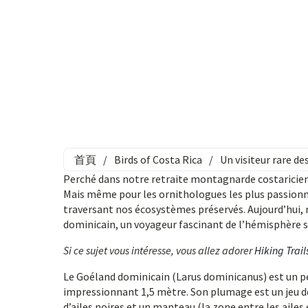
首頁
/
Birds of Costa Rica
/
Un visiteur rare d
Perché dans notre retraite montagnarde costaricie
Mais même pour les ornithologues les plus passionnés
traversant nos écosystèmes préservés. Aujourd’hui, n
dominicain, un voyageur fascinant de l’hémisphère s
Si ce sujet vous intéresse, vous allez adorer
Hiking Trail
Le Goéland dominicain (Larus dominicanus) est un 
impressionnant 1,5 mètre. Son plumage est un jeu d
d’ailes noires et un manteau (la zone entre les ailes 