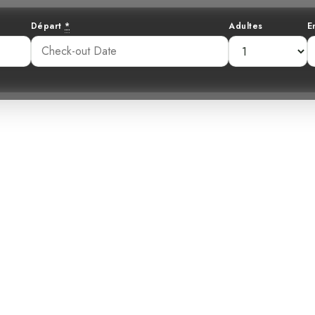
Départ
*
Adultes
E
r rare des mers 
dominicain au C
:05 am