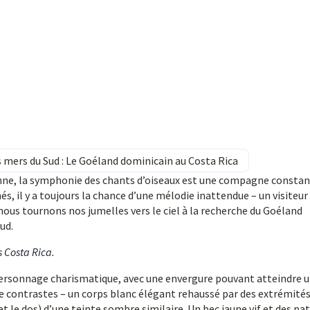
es mers du Sud : Le Goéland dominicain au Costa Rica
nne, la symphonie des chants d’oiseaux est une compagne constan
, il y a toujours la chance d’une mélodie inattendue – un visiteur
ous tournons nos jumelles vers le ciel à la recherche du Goéland
ud.
s Costa Rica
.
personnage charismatique, avec une envergure pouvant atteindre 
e contrastes – un corps blanc élégant rehaussé par des extrémité
et le dos) d’une teinte sombre similaire. Un bec jaune vif et des pa