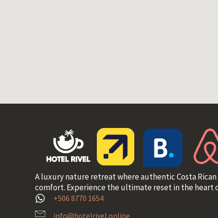
A luxury nature retreat where authentic Costa Rican
comfort. Experience the ultimate reset in the heart o
+506 8770 1654
info@hotelrivel.online