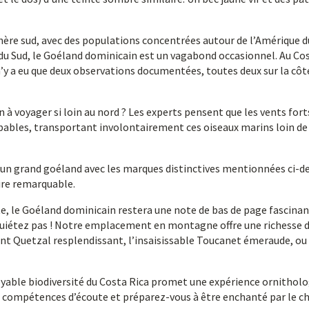
hère sud, avec des populations concentrées autour de l’Amérique d
ue du Sud, le Goéland dominicain est un vagabond occasionnel. Au Co
n’y a eu que deux observations documentées, toutes deux sur la côt
 à voyager si loin au nord ? Les experts pensent que les vents fort
upables, transportant involontairement ces oiseaux marins loin de
z un grand goéland avec les marques distinctives mentionnées ci-d
aire remarquable.
ite, le Goéland dominicain restera une note de bas de page fascina
inquiétez pas ! Notre emplacement en montagne offre une richesse 
sant Quetzal resplendissant, l’insaisissable Toucanet émeraude, ou 
oyable biodiversité du Costa Rica promet une expérience ornithol
vos compétences d’écoute et préparez-vous à être enchanté par le 