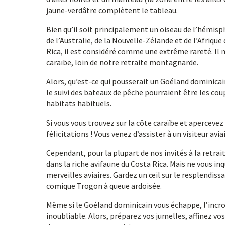
jaune-verdâtre complètent le tableau.
Bien qu’il soit principalement un oiseau de l’hémisp
de l’Australie, de la Nouvelle-Zélande et de l’Afriq
Rica, il est considéré comme une extrême rareté. Il 
caraïbe, loin de notre retraite montagnarde.
Alors, qu’est-ce qui pousserait un Goéland dominicain
le suivi des bateaux de pêche pourraient être les co
habitats habituels.
Si vous vous trouvez sur la côte caraïbe et aperceve
félicitations ! Vous venez d’assister à un visiteur avi
Cependant, pour la plupart de nos invités à la retra
dans la riche avifaune du Costa Rica. Mais ne vous 
merveilles aviaires. Gardez un œil sur le resplendis
comique Trogon à queue ardoisée.
Même si le Goéland dominicain vous échappe, l’incr
inoubliable. Alors, préparez vos jumelles, affinez 