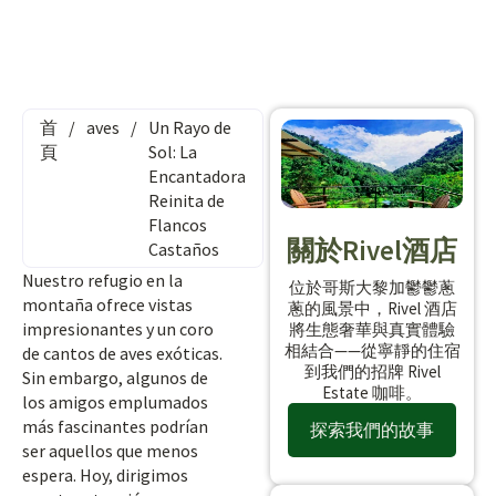
首
/
aves
/
Un Rayo de
頁
Sol: La
Encantadora
Reinita de
Flancos
關於Rivel酒店
Castaños
Nuestro refugio en la
位於哥斯大黎加鬱鬱蔥
montaña ofrece vistas
蔥的風景中，Rivel 酒店
impresionantes y un coro
將生態奢華與真實體驗
相結合——從寧靜的住宿
de cantos de aves exóticas.
到我們的招牌 Rivel
Sin embargo, algunos de
Estate 咖啡。
los amigos emplumados
más fascinantes podrían
探索我們的故事
ser aquellos que menos
espera. Hoy, dirigimos