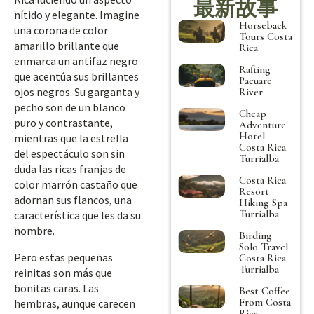
最新故事
nítido y elegante. Imagine
Horseback
una corona de color
Tours Costa
amarillo brillante que
Rica
enmarca un antifaz negro
Rafting
que acentúa sus brillantes
Pacuare
ojos negros. Su garganta y
River
pecho son de un blanco
Cheap
puro y contrastante,
Adventure
Hotel
mientras que la estrella
Costa Rica
del espectáculo son sin
Turrialba
duda las ricas franjas de
Costa Rica
color marrón castaño que
Resort
adornan sus flancos, una
Hiking Spa
Turrialba
característica que les da su
nombre.
Birding
Solo Travel
Pero estas pequeñas
Costa Rica
Turrialba
reinitas son más que
bonitas caras. Las
Best Coffee
From Costa
hembras, aunque carecen
Rica