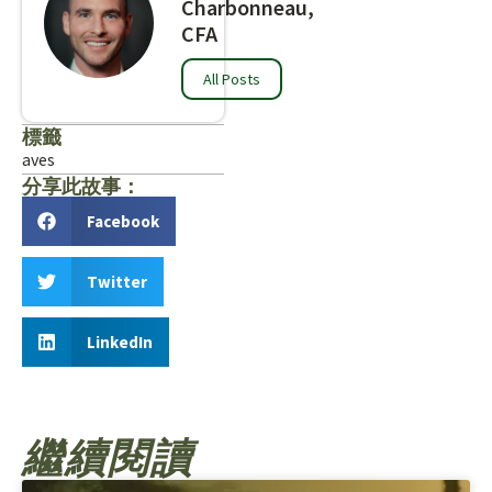
Charbonneau,
CFA
All Posts
標籤
aves
分享此故事：
Facebook
Twitter
LinkedIn
繼續閱讀