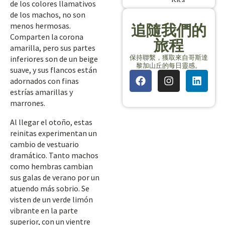
de los colores llamativos
de los machos, no son
menos hermosas.
追隨我們的
Comparten la corona
旅程
amarilla, pero sus partes
保持聯繫，獲取來自哥斯達
inferiores son de un beige
黎加山丘的每日靈感。
suave, y sus flancos están
adornados con finas
estrías amarillas y
marrones.
Al llegar el otoño, estas
reinitas experimentan un
cambio de vestuario
dramático. Tanto machos
como hembras cambian
sus galas de verano por un
atuendo más sobrio. Se
visten de un verde limón
vibrante en la parte
superior, con un vientre