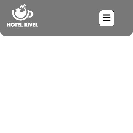
Un Rayo de Sol: La
Encantadora Reinita de
Flancos Castaños
Benjamin Charbonneau, CFA
May 26, 2024
6:46 pm