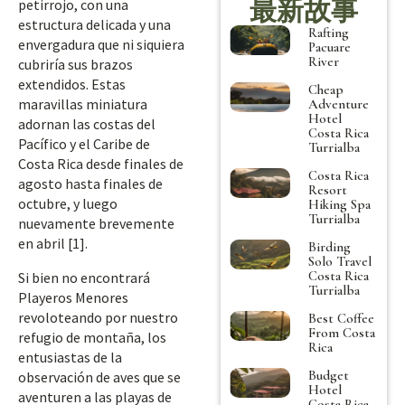
最新故事
petirrojo, con una
estructura delicada y una
Rafting
envergadura que ni siquiera
Pacuare
River
cubriría sus brazos
extendidos. Estas
Cheap
maravillas miniatura
Adventure
Hotel
adornan las costas del
Costa Rica
Pacífico y el Caribe de
Turrialba
Costa Rica desde finales de
Costa Rica
agosto hasta finales de
Resort
octubre, y luego
Hiking Spa
Turrialba
nuevamente brevemente
en abril [1].
Birding
Solo Travel
Costa Rica
Si bien no encontrará
Turrialba
Playeros Menores
revoloteando por nuestro
Best Coffee
From Costa
refugio de montaña, los
Rica
entusiastas de la
Budget
observación de aves que se
Hotel
aventuren a las playas de
Costa Rica