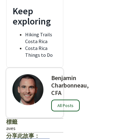
Keep
exploring
Hiking Trails
Costa Rica
Costa Rica
Things to Do
Benjamin
Charbonneau,
CFA
All Posts
標籤
aves
分享此故事：