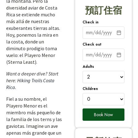
la montaña. Pero la
diversidad aviar de Costa
預訂住宿
Rica se extiende mucho
más allá de nuestras
Check in
exuberantes tierras altas.
Hoy, ponemos la mira en
la costa, donde un
Check out
diminuto prodigio toma
vuelo: el Playero Menor
(Sterna Least).
Adults
Want a deeper dive? Start
here:
Hiking Trails Costa
Rica
.
Children
Fiel a su nombre, el
Playero Menor es el
miembro más pequeño de
Book Now
la familia de los terns y las
gaviotas. Imagine un ave
apenas más grande que un