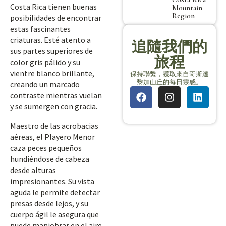
Costa Rica tienen buenas
Mountain
Region
posibilidades de encontrar
estas fascinantes
criaturas. Esté atento a
追隨我們的
sus partes superiores de
旅程
color gris pálido y su
vientre blanco brillante,
保持聯繫，獲取來自哥斯達
黎加山丘的每日靈感。
creando un marcado
contraste mientras vuelan
y se sumergen con gracia.
Maestro de las acrobacias
aéreas, el Playero Menor
caza peces pequeños
hundiéndose de cabeza
desde alturas
impresionantes. Su vista
aguda le permite detectar
presas desde lejos, y su
cuerpo ágil le asegura que
puede maniobrar en el aire