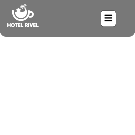
Un Pequeño Tesoro: El
Playero Menor en las
Costas de Costa Rica
Benjamin Charbonneau, CFA
May 24, 2024
7:13 pm