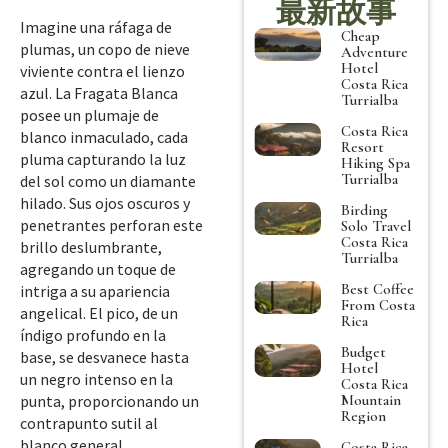
最新故事
Imagine una ráfaga de
Cheap
plumas, un copo de nieve
Adventure
Hotel
viviente contra el lienzo
Costa Rica
azul. La Fragata Blanca
Turrialba
posee un plumaje de
Costa Rica
blanco inmaculado, cada
Resort
pluma capturando la luz
Hiking Spa
Turrialba
del sol como un diamante
hilado. Sus ojos oscuros y
Birding
penetrantes perforan este
Solo Travel
Costa Rica
brillo deslumbrante,
Turrialba
agregando un toque de
Best Coffee
intriga a su apariencia
From Costa
angelical. El pico, de un
Rica
índigo profundo en la
Budget
base, se desvanece hasta
Hotel
un negro intenso en la
Costa Rica
Mountain
punta, proporcionando un
Region
contrapunto sutil al
blanco general.
Costa Rica