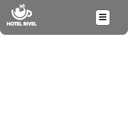
Un Encuentro Angelical:
La Fragata Blanca Toma
Vuelo en la Isla del Coco
Benjamin Charbonneau, CFA
May 24, 2024
7:52 pm