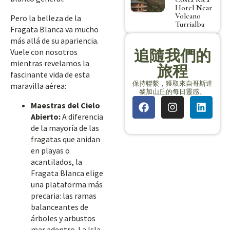
Hotel Near
Volcano
Pero la belleza de la
Turrialba
Fragata Blanca va mucho
más allá de su apariencia.
追隨我們的
Vuele con nosotros
mientras revelamos la
旅程
fascinante vida de esta
保持聯繫，獲取來自哥斯達
maravilla aérea:
黎加山丘的每日靈感。
Maestras del Cielo
Abierto:
A diferencia
de la mayoría de las
fragatas que anidan
en playas o
acantilados, la
Fragata Blanca elige
una plataforma más
precaria: las ramas
balanceantes de
árboles y arbustos
mar adentro. La Isla