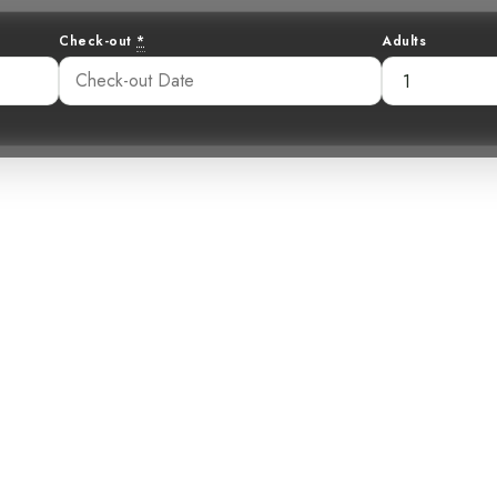
Check-out
*
Adults
’Or dans les Ha
de Townsend, E
07 pm