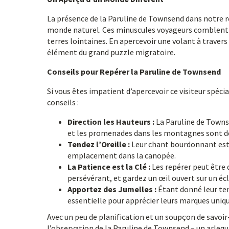
La présence de la Paruline de Townsend dans notre r
monde naturel. Ces minuscules voyageurs comblent l
terres lointaines. En apercevoir une volant à travers 
élément du grand puzzle migratoire.
Conseils pour Repérer la Paruline de Townsend
Si vous êtes impatient d’apercevoir ce visiteur spéc
conseils :
Direction les Hauteurs :
La Paruline de Townse
et les promenades dans les montagnes sont do
Tendez l’Oreille :
Leur chant bourdonnant est un
emplacement dans la canopée.
La Patience est la Clé :
Les repérer peut être d
persévérant, et gardez un œil ouvert sur un écla
Apportez des Jumelles :
Étant donné leur ten
essentielle pour apprécier leurs marques uniqu
Avec un peu de planification et un soupçon de savoi
l’observation de la Paruline de Townsend – un arleq