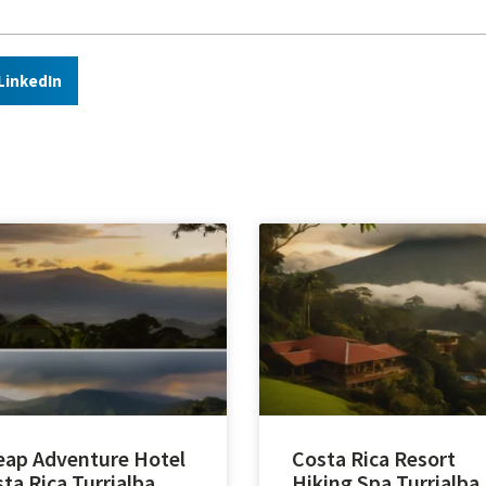
LinkedIn
ap Adventure Hotel
Costa Rica Resort
ta Rica Turrialba
Hiking Spa Turrialba