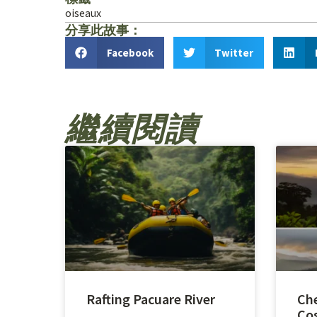
oiseaux
分享此故事：
Facebook
Twitter
繼續閱讀
Rafting Pacuare River
Che
Cos