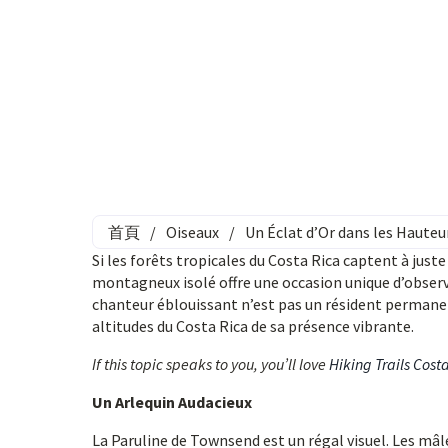
首頁
/
Oiseaux
/
Un Éclat d’Or dans les Hauteu
Si les forêts tropicales du Costa Rica captent à just
montagneux isolé offre une occasion unique d’observe
chanteur éblouissant n’est pas un résident permanen
altitudes du Costa Rica de sa présence vibrante.
If this topic speaks to you, you’ll love
Hiking Trails Cost
Un Arlequin Audacieux
La Paruline de Townsend est un régal visuel. Les m