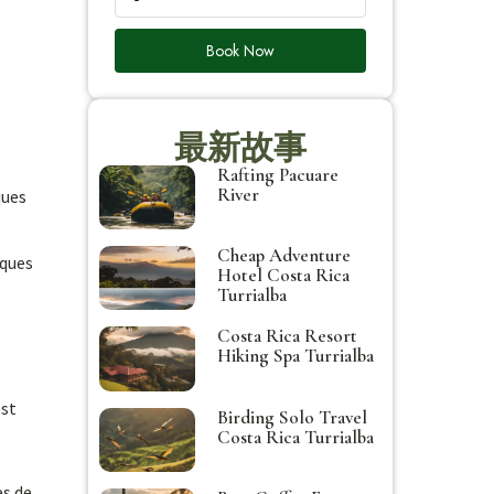
Book Now
最新故事
Rafting Pacuare
River
ques
Cheap Adventure
iques
Hotel Costa Rica
Turrialba
Costa Rica Resort
Hiking Spa Turrialba
est
Birding Solo Travel
Costa Rica Turrialba
es de