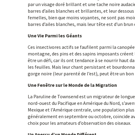
par un visage doré brillant et une tache noire audaci
barres d’ailes blanches et brillantes, et leur dessous 
femelles, bien que moins voyantes, ne sont pas moin
barres d’ailes blanches, mais leur tête est d’un brun 
Une Vie Parmi les Géants
Ces insectivores actifs se faufilent parmi la canopée 
montagne, des pins et des sapins imposants créent l
être un défi, car ils ont tendance à se nourrir haut 
les feuilles. Mais leur chant persistant et bourdonna
gorge noire (leur parenté de l’est), peut être un bon 
Une Fenêtre sur le Monde de la Migration
La Paruline de Townsend est un migrateur de longue d
nord-ouest du Pacifique en Amérique du Nord, s’aventur
Mexique et l’Amérique centrale, une population plus p
généralement en septembre ou octobre, coïncide avec 
choix pour les amateurs d’observation des oiseaux.
Un Aperçu d’un Monde Différent