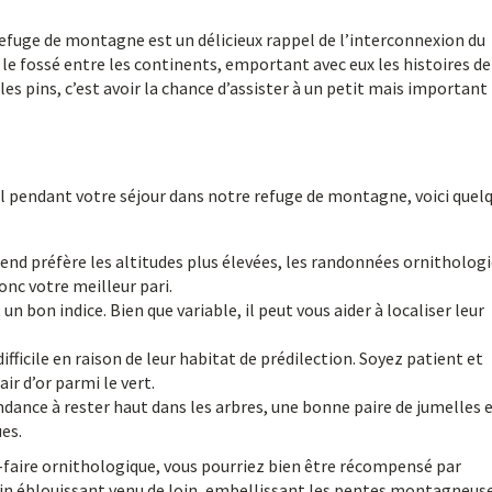
efuge de montagne est un délicieux rappel de l’interconnexion du
e fossé entre les continents, emportant avec eux les histoires de
les pins, c’est avoir la chance d’assister à un petit mais important
ial pendant votre séjour dans notre refuge de montagne, voici quel
nd préfère les altitudes plus élevées, les randonnées ornitholog
nc votre meilleur pari.
 bon indice. Bien que variable, il peut vous aider à localiser leur
ifficile en raison de leur habitat de prédilection. Soyez patient et
ir d’or parmi le vert.
dance à rester haut dans les arbres, une bonne paire de jumelles 
es.
r-faire ornithologique, vous pourriez bien être récompensé par
uin éblouissant venu de loin, embellissant les pentes montagneus