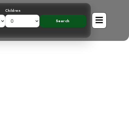
Children
uteurs : La
nigmatique