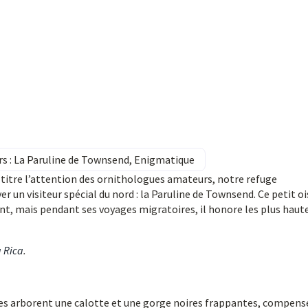
rs : La Paruline de Townsend, Enigmatique
e titre l’attention des ornithologues amateurs, notre refuge
r un visiteur spécial du nord : la Paruline de Townsend. Ce petit o
t, mais pendant ses voyages migratoires, il honore les plus haut
a Rica
.
âles arborent une calotte et une gorge noires frappantes, compens