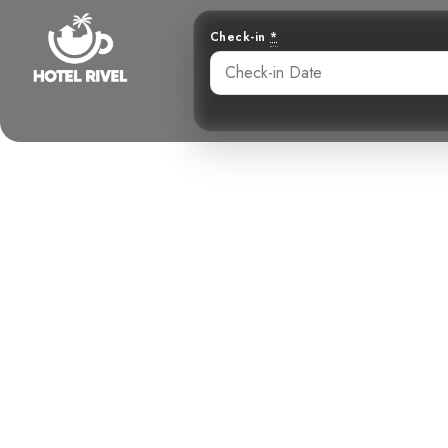
Check-in
*
Un Éclat d
Paruline 
Benjamin Charbonneau, CFA
May 26, 2024
9: