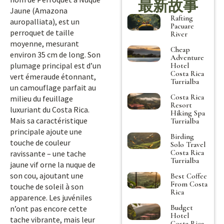
最新故事
Jaune (Amazona
Rafting
auropalliata), est un
Pacuare
perroquet de taille
River
moyenne, mesurant
Cheap
environ 35 cm de long. Son
Adventure
plumage principal est d’un
Hotel
Costa Rica
vert émeraude étonnant,
Turrialba
un camouflage parfait au
Costa Rica
milieu du feuillage
Resort
luxuriant du Costa Rica.
Hiking Spa
Mais sa caractéristique
Turrialba
principale ajoute une
Birding
touche de couleur
Solo Travel
Costa Rica
ravissante – une tache
Turrialba
jaune vif orne la nuque de
son cou, ajoutant une
Best Coffee
From Costa
touche de soleil à son
Rica
apparence. Les juvéniles
Budget
n’ont pas encore cette
Hotel
tache vibrante, mais leur
Costa Rica