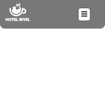
Un Éclat d’Émeraude et un
Secret Doré : Le
Magnifique Amazone à
Nuque Jaune
Benjamin Charbonneau, CFA
May 26, 2024
2:11 pm