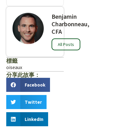
Benjamin
Charbonneau,
CFA
All Posts
標籤
oiseaux
分享此故事：
Facebook
Twitter
LinkedIn