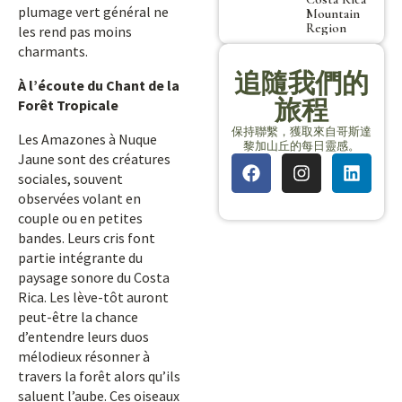
plumage vert général ne
Mountain
Region
les rend pas moins
charmants.
追隨我們的
À l’écoute du Chant de la
旅程
Forêt Tropicale
保持聯繫，獲取來自哥斯達
Les Amazones à Nuque
黎加山丘的每日靈感。
Jaune sont des créatures
sociales, souvent
observées volant en
couple ou en petites
bandes. Leurs cris font
partie intégrante du
paysage sonore du Costa
Rica. Les lève-tôt auront
peut-être la chance
d’entendre leurs duos
mélodieux résonner à
travers la forêt alors qu’ils
saluent l’aube. Ces oiseaux