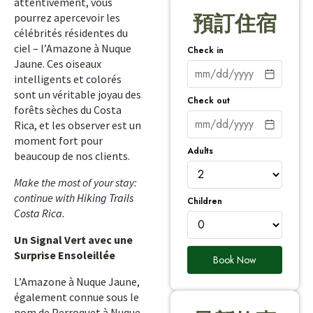
attentivement, vous
pourrez apercevoir les
預訂住宿
célébrités résidentes du
ciel – l’Amazone à Nuque
Check in
Jaune. Ces oiseaux
intelligents et colorés
sont un véritable joyau des
Check out
forêts sèches du Costa
Rica, et les observer est un
moment fort pour
Adults
beaucoup de nos clients.
Make the most of your stay:
continue with
Hiking Trails
Children
Costa Rica
.
Un Signal Vert avec une
Surprise Ensoleillée
Book Now
L’Amazone à Nuque Jaune,
également connue sous le
nom de Perroquet à Nuque