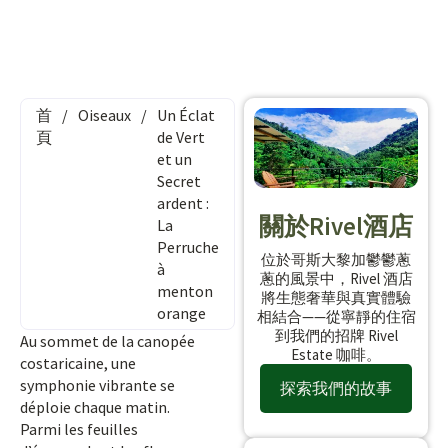
首
/
Oiseaux
/
Un Éclat
頁
de Vert
et un
Secret
ardent :
關於Rivel酒店
La
Perruche
位於哥斯大黎加鬱鬱蔥
à
蔥的風景中，Rivel 酒店
menton
將生態奢華與真實體驗
orange
相結合——從寧靜的住宿
到我們的招牌 Rivel
Au sommet de la canopée
Estate 咖啡。
costaricaine, une
symphonie vibrante se
探索我們的故事
déploie chaque matin.
Parmi les feuilles