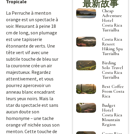
最新故事
Tropicale
Cheap
La Perruche à menton
Adventure
orange est un spectacle à
Hotel
Costa Rica
voir. Mesurant à peine 18
Turrialba
cm de long, son plumage
est une tapisserie
Costa Rica
Resort
étonnante de verts. Une
Hiking Spa
tête vert vif avec une
Turrialba
subtile touche de bleu sur
Birding
la couronne crée un air
Solo Travel
majestueux. Regardez
Costa Rica
Turrialba
attentivement, et vous
pourrez apercevoir un
Best Coffee
From Costa
anneau blanc encadrant
Rica
leurs yeux noirs. Mais la
star du spectacle est sans
Budget
Hotel
aucun doute son
Costa Rica
homonyme – une tache
Mountain
Region
orange vif nichée sous son
menton. Cette touche de
Costa Rica