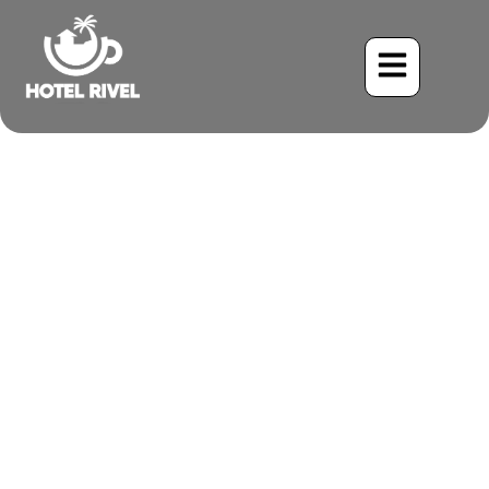
Un Éclat de Vert et un
Secret ardent : La
Perruche à menton orange
Benjamin Charbonneau, CFA
May 26, 2024
2:09 pm