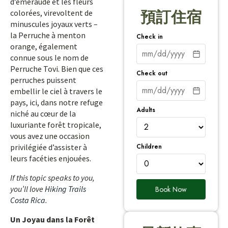
d’émeraude et les fleurs
colorées, virevoltent de
預訂住宿
minuscules joyaux verts –
la Perruche à menton
Check in
orange, également
connue sous le nom de
Perruche Tovi. Bien que ces
Check out
perruches puissent
embellir le ciel à travers le
pays, ici, dans notre refuge
Adults
niché au cœur de la
luxuriante forêt tropicale,
vous avez une occasion
Children
privilégiée d’assister à
leurs facéties enjouées.
If this topic speaks to you,
you’ll love
Hiking Trails
Book Now
Costa Rica
.
Un Joyau dans la Forêt