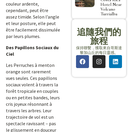
couleur ardente,
Hotel Near
Volcano
cependant, peut être
Turrialba
assez timide. Selon l’angle
et leur posture, elle peut
追隨我們的
être facilement dissimulée
par leurs plumes.
旅程
Des Papillons Sociaux du
保持聯繫，獲取來自哥斯達
黎加山丘的每日靈感。
Ciel
Les Perruches à menton
orange sont rarement
vues seules. Ces papillons
sociaux volent à travers la
forêt tropicale en couples
ou en petites bandes, leurs
cris joyeux résonnant à
travers les arbres. Leur
trajectoire de vol est un
spectacle ravissant – pas
le glissement en douceur