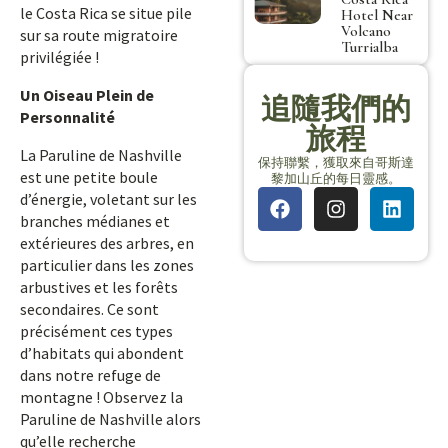
le Costa Rica se situe pile
Hotel Near
Volcano
sur sa route migratoire
Turrialba
privilégiée !
Un Oiseau Plein de
追隨我們的
Personnalité
旅程
La Paruline de Nashville
保持聯繫，獲取來自哥斯達
est une petite boule
黎加山丘的每日靈感。
d’énergie, voletant sur les
branches médianes et
extérieures des arbres, en
particulier dans les zones
arbustives et les forêts
secondaires. Ce sont
précisément ces types
d’habitats qui abondent
dans notre refuge de
montagne ! Observez la
Paruline de Nashville alors
qu’elle recherche