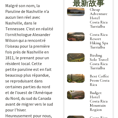
最新故事
Malgré son nom, la
Cheap
Paruline de Nashville n’a
Adventure
aucun lien réel avec
Hotel
Costa Rica
Nashville, dans le
Turrialba
Tennessee. C’est en réalité
l’ornithologue Alexander
Costa Rica
Resort
Wilson qui a rencontré
Hiking Spa
l’oiseau pour la première
Turrialba
fois près de Nashville en
Birding
1811, le prenant pour un
Solo Travel
résident local. Cette
Costa Rica
Turrialba
petite paruline est en fait
beaucoup plus répandue,
Best Coffee
From Costa
se reproduisant dans
Rica
certaines parties du nord
et de l’ouest de l’Amérique
Budget
Hotel
du Nord, du sud du Canada
Costa Rica
avant de migrer vers le sud
Mountain
Region
pour l’hiver.
Heureusement pour nous,
Costa Rica