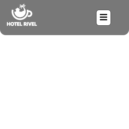
Un Éclat de Soleil : La
Paruline de Nashville en
Visite à Notre Refuge de
Montagne
Benjamin Charbonneau, CFA
May 26, 2024
8:04 pm