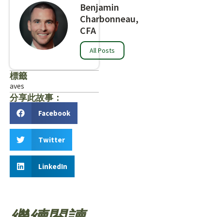
Benjamin
Charbonneau,
CFA
All Posts
標籤
aves
分享此故事：
Facebook
Twitter
LinkedIn