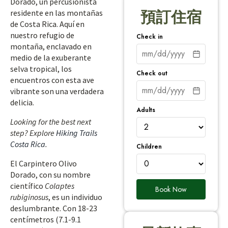
Dorado, un percusionista
residente en las montañas
預訂住宿
de Costa Rica. Aquí en
nuestro refugio de
Check in
montaña, enclavado en
medio de la exuberante
selva tropical, los
Check out
encuentros con esta ave
vibrante son una verdadera
delicia.
Adults
Looking for the best next
step? Explore
Hiking Trails
Costa Rica
.
Children
El Carpintero Olivo
Dorado, con su nombre
científico
Colaptes
Book Now
rubiginosus
, es un individuo
deslumbrante. Con 18-23
centímetros (7.1-9.1