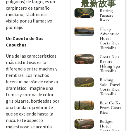
最新故事
pulgadas) de largo, es un
carpintero de tamaño
Rafting
mediano, fácilmente
Pacuare
River
visible por su llamativo
plumaje.
Cheap
Adventure
Un Cuento de Dos
Hotel
Costa Rica
Capuchas
Turrialba
Una de las características
Costa Rica
Resort
más distintivas es la
Hiking Spa
diferencia entre machos y
Turrialba
hembras. Los machos
Birding
lucen un patrón de cabeza
Solo Travel
dramático. Imagine una
Costa Rica
Turrialba
frente y corona de color
gris pizarra, bordeadas por
Best Coffee
una banda roja vibrante
From Costa
Rica
que se extiende hasta la
nuca. Este aspecto
Budget
Hotel
majestuoso se acentúa
Costa Rica