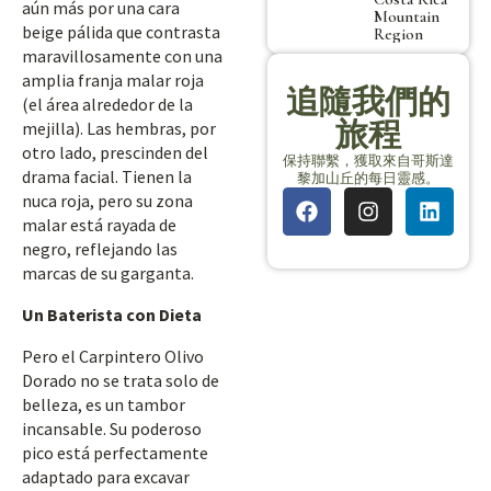
aún más por una cara
Mountain
beige pálida que contrasta
Region
maravillosamente con una
amplia franja malar roja
追隨我們的
(el área alrededor de la
旅程
mejilla). Las hembras, por
otro lado, prescinden del
保持聯繫，獲取來自哥斯達
drama facial. Tienen la
黎加山丘的每日靈感。
nuca roja, pero su zona
malar está rayada de
negro, reflejando las
marcas de su garganta.
Un Baterista con Dieta
Pero el Carpintero Olivo
Dorado no se trata solo de
belleza, es un tambor
incansable. Su poderoso
pico está perfectamente
adaptado para excavar