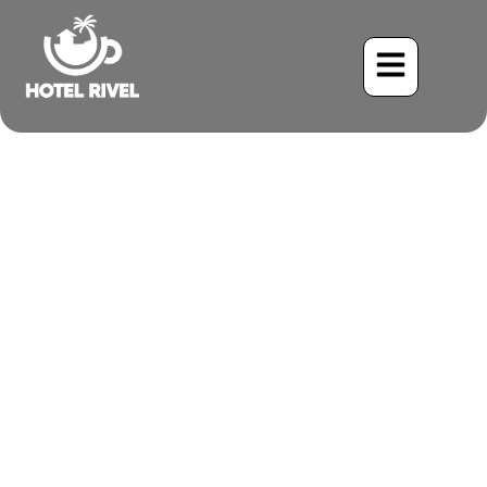
Un Destello de Dorado
Oliva: Encuentro con el
Carpintero Olivo Dorado
Benjamin Charbonneau, CFA
June 3, 2024
9:40 am