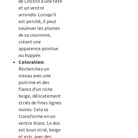
de Lincoln a une tête
et un ventre
arrondis. Lorsqu’il
est perché, il peut
soulever les plumes
de sa couronne,
créant une
apparence pointue
ou huppée.
Coloration:
Recherchez un
oiseau avec une
poitrine et des
flancs d’un riche
beige, délicatement
striés de fines lignes
noires. Cela se
transforme en un
ventre blanc. Le dos
est brun strié, beige
et gris, avec des