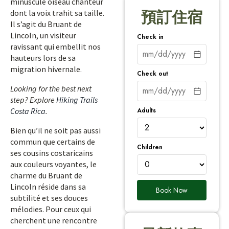
minuscule oiseau chanteur
dont la voix trahit sa taille.
預訂住宿
Il s’agit du Bruant de
Lincoln, un visiteur
Check in
ravissant qui embellit nos
hauteurs lors de sa
migration hivernale.
Check out
Looking for the best next
step? Explore
Hiking Trails
Adults
Costa Rica
.
Bien qu’il ne soit pas aussi
commun que certains de
Children
ses cousins costaricains
aux couleurs voyantes, le
charme du Bruant de
Lincoln réside dans sa
Book Now
subtilité et ses douces
mélodies. Pour ceux qui
cherchent une rencontre