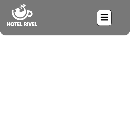
Un Chant Délicat dans les
Hauteurs : Le Charmant
Bruant de Lincoln
Benjamin Charbonneau, CFA
May 26, 2024
5:51 pm