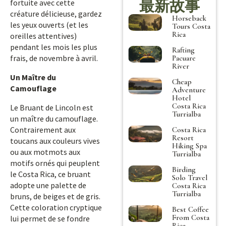
最新故事
fortuite avec cette
créature délicieuse, gardez
Horseback
les yeux ouverts (et les
Tours Costa
Rica
oreilles attentives)
pendant les mois les plus
Rafting
frais, de novembre à avril.
Pacuare
River
Un Maître du
Cheap
Camouflage
Adventure
Hotel
Costa Rica
Le Bruant de Lincoln est
Turrialba
un maître du camouflage.
Contrairement aux
Costa Rica
Resort
toucans aux couleurs vives
Hiking Spa
ou aux motmots aux
Turrialba
motifs ornés qui peuplent
Birding
le Costa Rica, ce bruant
Solo Travel
adopte une palette de
Costa Rica
Turrialba
bruns, de beiges et de gris.
Cette coloration cryptique
Best Coffee
From Costa
lui permet de se fondre
Rica