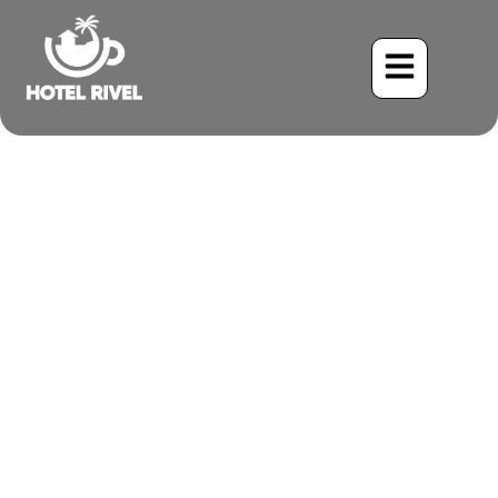
Surcando el Pacífico: El
Majestuoso Piquero Nazca
Benjamin Charbonneau, CFA
May 24, 2024
11:42 am