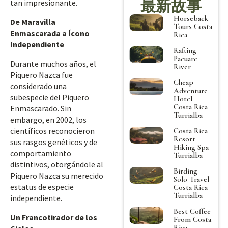
最新故事
tan impresionante.
Horseback
De Maravilla
Tours Costa
Enmascarada a Ícono
Rica
Independiente
Rafting
Pacuare
Durante muchos años, el
River
Piquero Nazca fue
Cheap
considerado una
Adventure
subespecie del Piquero
Hotel
Costa Rica
Enmascarado. Sin
Turrialba
embargo, en 2002, los
científicos reconocieron
Costa Rica
Resort
sus rasgos genéticos y de
Hiking Spa
comportamiento
Turrialba
distintivos, otorgándole al
Birding
Piquero Nazca su merecido
Solo Travel
estatus de especie
Costa Rica
Turrialba
independiente.
Best Coffee
Un Francotirador de los
From Costa
Rica