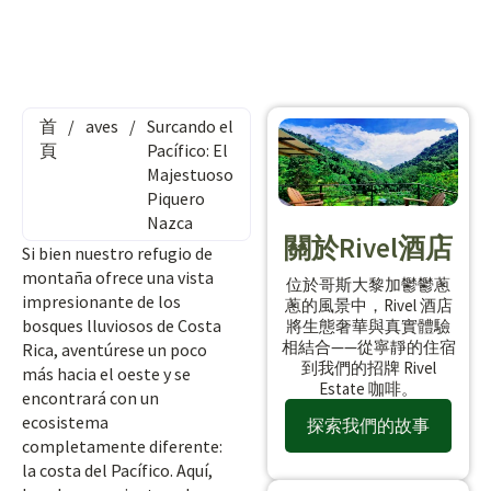
首
/
aves
/
Surcando el
頁
Pacífico: El
Majestuoso
Piquero
Nazca
關於Rivel酒店
Si bien nuestro refugio de
montaña ofrece una vista
位於哥斯大黎加鬱鬱蔥
impresionante de los
蔥的風景中，Rivel 酒店
bosques lluviosos de Costa
將生態奢華與真實體驗
相結合——從寧靜的住宿
Rica, aventúrese un poco
到我們的招牌 Rivel
más hacia el oeste y se
Estate 咖啡。
encontrará con un
ecosistema
探索我們的故事
completamente diferente:
la costa del Pacífico. Aquí,