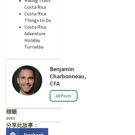
Hiking Trails
Costa Rica
Costa Rica
Things to Do
Costa Rica
Adventure
Holiday
Turrialba
Benjamin
Charbonneau,
CFA
All Posts
標籤
aves
分享此故事：
Facebook