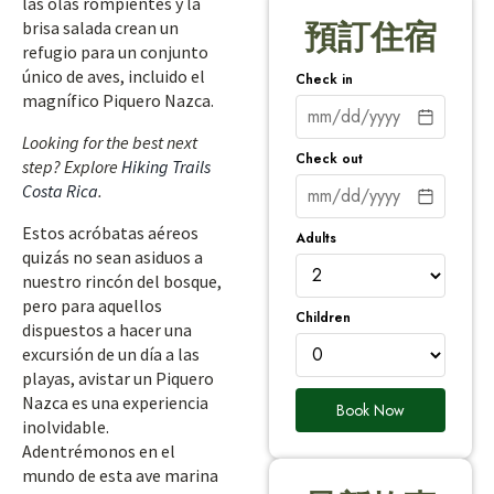
las olas rompientes y la
brisa salada crean un
預訂住宿
refugio para un conjunto
único de aves, incluido el
Check in
magnífico Piquero Nazca.
Looking for the best next
Check out
step? Explore
Hiking Trails
Costa Rica
.
Estos acróbatas aéreos
Adults
quizás no sean asiduos a
nuestro rincón del bosque,
pero para aquellos
Children
dispuestos a hacer una
excursión de un día a las
playas, avistar un Piquero
Nazca es una experiencia
Book Now
inolvidable.
Adentrémonos en el
mundo de esta ave marina