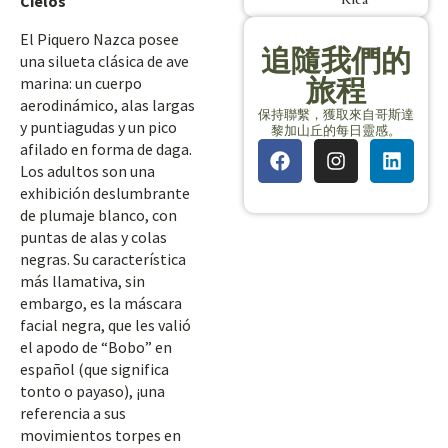
Cielos
El Piquero Nazca posee
追隨我們的
una silueta clásica de ave
旅程
marina: un cuerpo
aerodinámico, alas largas
保持聯繫，獲取來自哥斯達
y puntiagudas y un pico
黎加山丘的每日靈感。
afilado en forma de daga.
Los adultos son una
exhibición deslumbrante
de plumaje blanco, con
puntas de alas y colas
negras. Su característica
más llamativa, sin
embargo, es la máscara
facial negra, que les valió
el apodo de “Bobo” en
español (que significa
tonto o payaso), ¡una
referencia a sus
movimientos torpes en