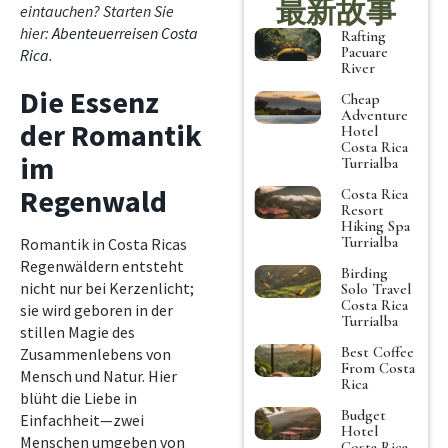
最新故事
eintauchen? Starten Sie
hier:
Abenteuerreisen Costa
Rafting
Pacuare
Rica
.
River
Die Essenz
Cheap
Adventure
der Romantik
Hotel
Costa Rica
im
Turrialba
Regenwald
Costa Rica
Resort
Hiking Spa
Turrialba
Romantik in Costa Ricas
Regenwäldern entsteht
Birding
nicht nur bei Kerzenlicht;
Solo Travel
Costa Rica
sie wird geboren in der
Turrialba
stillen Magie des
Best Coffee
Zusammenlebens von
From Costa
Mensch und Natur. Hier
Rica
blüht die Liebe in
Budget
Einfachheit—zwei
Hotel
Menschen umgeben von
Costa Rica