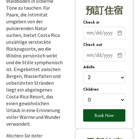
Waldboden in silberne
Töne zu tauchen. Für
預訂住宿
Paare, die Intimität
umgeben von der
Check in
pulsierenden Natur
suchen, bietet Costa Rica
unzählige versteckte
Check out
Rückzugsorte, wo die
Wildnis persönlich wirkt
und die Stille symphonisch
Adults
ist. Eingebettet zwischen
Bergen, Wasserfällen und
unberührten Stränden
Children
liegt ein abgelegenes
Costa Rica Resort, das
einen gewöhnlichen
Urlaub in eine Erinnerung
Book Now
voller Wärme und Wunder
verwandelt.
Möchten Sie tiefer