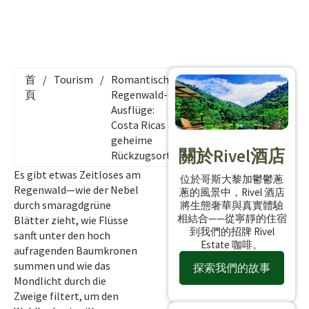
首
/
Tourism
/
Romantische
頁
Regenwald-
Ausflüge:
Costa Ricas
geheime
關於Rivel酒店
Rückzugsorte
Es gibt etwas Zeitloses am
位於哥斯大黎加鬱鬱蔥
Regenwald—wie der Nebel
蔥的風景中，Rivel 酒店
durch smaragdgrüne
將生態奢華與真實體驗
相結合——從寧靜的住宿
Blätter zieht, wie Flüsse
到我們的招牌 Rivel
sanft unter den hoch
Estate 咖啡。
aufragenden Baumkronen
summen und wie das
探索我們的故事
Mondlicht durch die
Zweige filtert, um den