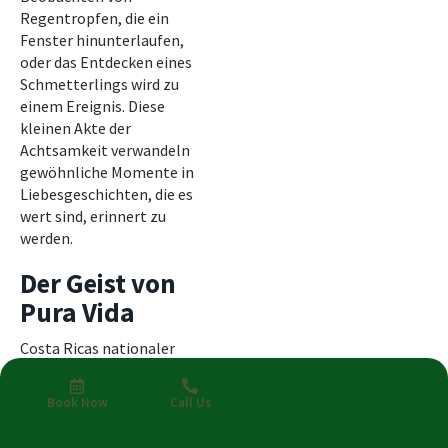
Regentropfen, die ein
Fenster hinunterlaufen,
oder das Entdecken eines
Schmetterlings wird zu
einem Ereignis. Diese
kleinen Akte der
Achtsamkeit verwandeln
gewöhnliche Momente in
Liebesgeschichten, die es
wert sind, erinnert zu
werden.
Der Geist von
Pura Vida
Costa Ricas nationaler
Ausdruck, Pura Vida,
erfasst mehr als
Book Now
Call Us
Optimismus – er spiegelt
eine ganze Lebensweise