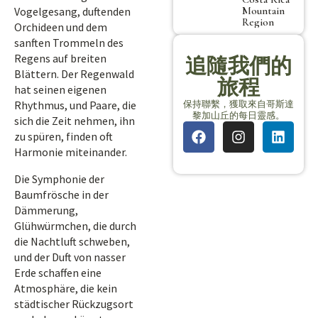
Mountain
Vogelgesang, duftenden
Region
Orchideen und dem
sanften Trommeln des
Regens auf breiten
追隨我們的
Blättern. Der Regenwald
旅程
hat seinen eigenen
保持聯繫，獲取來自哥斯達
Rhythmus, und Paare, die
黎加山丘的每日靈感。
sich die Zeit nehmen, ihn
zu spüren, finden oft
Harmonie miteinander.
Die Symphonie der
Baumfrösche in der
Dämmerung,
Glühwürmchen, die durch
die Nachtluft schweben,
und der Duft von nasser
Erde schaffen eine
Atmosphäre, die kein
städtischer Rückzugsort