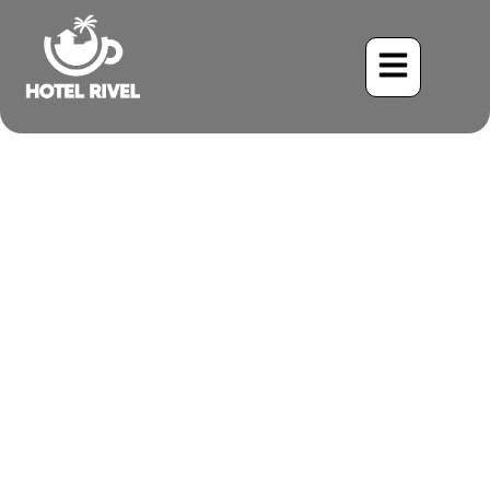
Romantische Regenwald-
Ausflüge: Costa Ricas
geheime Rückzugsorte
Benjamin Charbonneau, CFA
April 15, 2026
11:11 pm