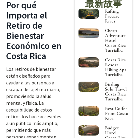
最新故事
Por qué
Rafting
Importa el
Pacuare
River
Retiro de
Cheap
Bienestar
Adventure
Hotel
Económico en
Costa Rica
Turrialba
Costa Rica
Costa Rica
Resort
Los retiros de bienestar
Hiking Spa
Turrialba
están diseñados para
ayudar a las personas a
Birding
Solo Travel
escapar del ajetreo diario,
Costa Rica
promoviendo la salud
Turrialba
mental y física. La
Best Coffee
asequibilidad de estos
From Costa
retiros los hace accesibles
Rica
a un público más amplio,
Budget
permitiendo que más
Hotel
personas experimenten
Costa Rica