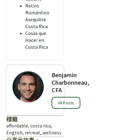
Retiro
Romántico
Asequible
Costa Rica
Cosas que
Hacer en
Costa Rica
Benjamin
Charbonneau,
CFA
All Posts
標籤
affordable
,
costa rica
,
English
,
retreat
,
wellness