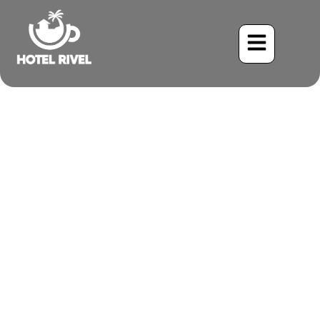
Rencontre enfumée : À la
découverte du Pic enfumé
Benjamin Charbonneau, CFA
June 3, 2024
8:52 am