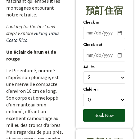
fascinant qui embellit les
montagnes entourant
預訂住宿
notre retraite.
Check in
Looking for the best next
step? Explore
Hiking Trails
Costa Rica
.
Check out
Un éclair de brun et de
rouge
Adults
Le Pic enfumé, nommé
d’après son plumage, est
une merveille compacte
Children
d’environ 18 cm de long.
Son corps est enveloppé
d’un manteau brun
enfumé, offrant un
Book Now
excellent camouflage au
milieu des troncs d’arbres.
Mais regardez de plus près,
et vous verrez une touche