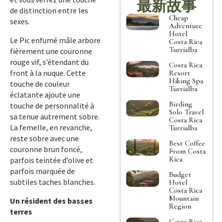
最新故事
de distinction entre les
Cheap
sexes.
Adventure
Hotel
Le Pic enfumé mâle arbore
Costa Rica
Turrialba
fièrement une couronne
rouge vif, s’étendant du
Costa Rica
front à la nuque. Cette
Resort
Hiking Spa
touche de couleur
Turrialba
éclatante ajoute une
Birding
touche de personnalité à
Solo Travel
sa tenue autrement sobre.
Costa Rica
La femelle, en revanche,
Turrialba
reste sobre avec une
Best Coffee
couronne brun foncé,
From Costa
Rica
parfois teintée d’olive et
parfois marquée de
Budget
subtiles taches blanches.
Hotel
Costa Rica
Mountain
Un résident des basses
Region
terres
Costa Rica