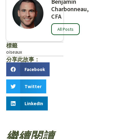
Benjamin
Charbonneau,
CFA
All Posts
標籤
oiseaux
分享此故事：
Facebook
Twitter
LinkedIn
繼續閱讀