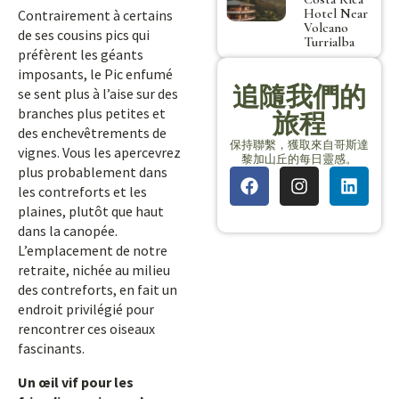
Hotel Near
Contrairement à certains
Volcano
de ses cousins pics qui
Turrialba
préfèrent les géants
imposants, le Pic enfumé
追隨我們的
se sent plus à l’aise sur des
branches plus petites et
旅程
des enchevêtrements de
保持聯繫，獲取來自哥斯達
vignes. Vous les apercevrez
黎加山丘的每日靈感。
plus probablement dans
les contreforts et les
plaines, plutôt que haut
dans la canopée.
L’emplacement de notre
retraite, nichée au milieu
des contreforts, en fait un
endroit privilégié pour
rencontrer ces oiseaux
fascinants.
Un œil vif pour les