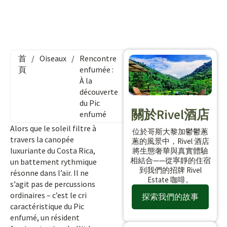
首
/
Oiseaux
/
Rencontre
頁
enfumée :
À la
découverte
du Pic
關於Rivel酒店
enfumé
Alors que le soleil filtre à
位於哥斯大黎加鬱鬱蔥
travers la canopée
蔥的風景中，Rivel 酒店
luxuriante du Costa Rica,
將生態奢華與真實體驗
相結合——從寧靜的住宿
un battement rythmique
到我們的招牌 Rivel
résonne dans l’air. Il ne
Estate 咖啡。
s’agit pas de percussions
ordinaires – c’est le cri
探索我們的故事
caractéristique du Pic
enfumé, un résident