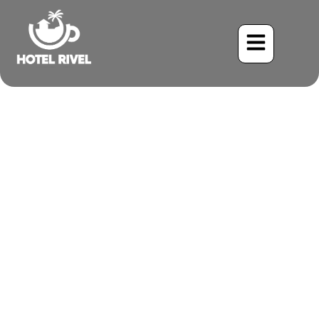
Pour plus d’informations,
veuillez consulter notre
guide complet sur les
oiseaux du Costa Rica.
Benjamin Charbonneau, CFA
May 26, 2024
6:42 pm