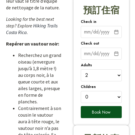
leur vaut le titre d’équipe
de nettoyage de la nature.
預訂住宿
Looking for the best next
Check in
step? Explore
Hiking Trails
Costa Rica
.
Check out
Repérer un vautour noir:
Recherchez un grand
oiseau (envergure
Adults
jusqu’à 1,8 mètre !)
au corps noir, à la
queue courte et aux
Children
ailes larges, presque
en forme de
planches.
Contrairement à son
Book Now
cousin le vautour
aura à tête rouge, le
vautour noir n’a pas
de tête colorée. Sa