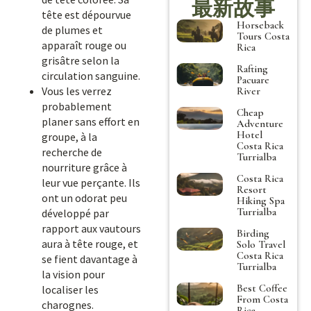
最新故事
tête est dépourvue
Horseback
de plumes et
Tours Costa
apparaît rouge ou
Rica
grisâtre selon la
Rafting
circulation sanguine.
Pacuare
Vous les verrez
River
probablement
Cheap
planer sans effort en
Adventure
Hotel
groupe, à la
Costa Rica
recherche de
Turrialba
nourriture grâce à
Costa Rica
leur vue perçante. Ils
Resort
ont un odorat peu
Hiking Spa
Turrialba
développé par
rapport aux vautours
Birding
aura à tête rouge, et
Solo Travel
Costa Rica
se fient davantage à
Turrialba
la vision pour
Best Coffee
localiser les
From Costa
charognes.
Rica