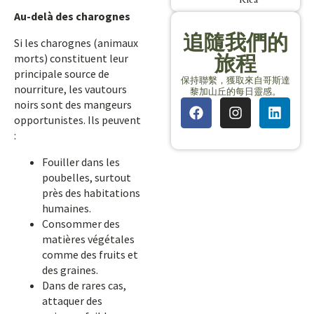
Au-delà des charognes
追隨我們的
Si les charognes (animaux
旅程
morts) constituent leur
principale source de
保持聯繫，獲取來自哥斯達
nourriture, les vautours
黎加山丘的每日靈感。
noirs sont des mangeurs
opportunistes. Ils peuvent
:
Fouiller dans les
poubelles, surtout
près des habitations
humaines.
Consommer des
matières végétales
comme des fruits et
des graines.
Dans de rares cas,
attaquer des