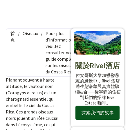
首
/
Oiseaux
/
Pour plus
頁
d’informations,
veuillez
consulter notre
guide complet
關於Rivel酒店
sur les oiseaux
du Costa Rica.
位於哥斯大黎加鬱鬱蔥
Planant souvent à haute
蔥的風景中，Rivel 酒店
altitude, le vautour noir
將生態奢華與真實體驗
相結合——從寧靜的住宿
(Coragyps atratus) est un
到我們的招牌 Rivel
charognard essentiel qui
Estate 咖啡。
embellit le ciel du Costa
Rica. Ces grands oiseaux
探索我們的故事
noirs jouent un rôle crucial
dans l’écosystème, ce qui