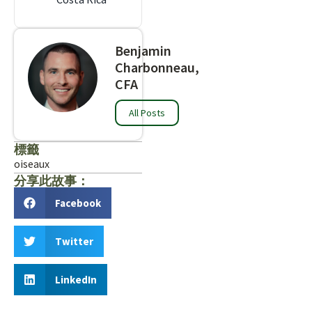
Benjamin
Charbonneau,
CFA
All Posts
標籤
oiseaux
分享此故事：
Facebook
Twitter
LinkedIn