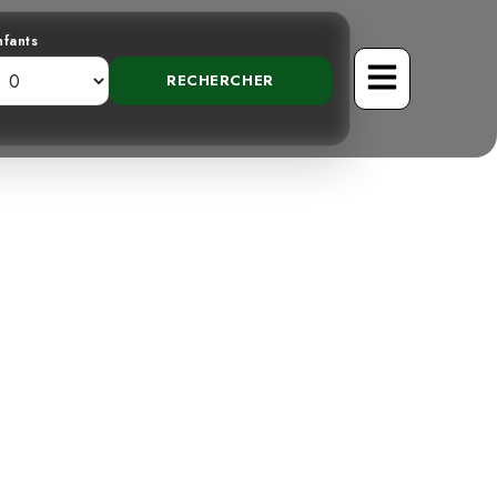
nfants
u Costa Rica
faites