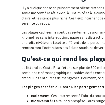
Il y a quelque chose de puissamment silencieux dans 
sable invitent à la réflexion, à l’intimité et à la co
claire, et le silence plus riche. Ces lieux incarnent c
sérénité du repos.
Les plages cachées ne sont pas seulement synonymes
kilomètres sans interruption, nager sans distraction
endroits révèle une facette différente de la personna
rencontrant l’océan dans des éclats soudains de vert
Qu’est-ce qui rend les plag
Le littoral du Costa Rica s’étend sur plus de 800 mil
semblent cinématographiques—sables dorés encadrés
tranquilles entourées de mangroves. Pourtant, ce qui 
Les plages cachées du Costa Rica partagent certa
Isolement :
Ces lieux restent à l’abri du touri
Biodiversité :
La faune y prospère—aras rouges