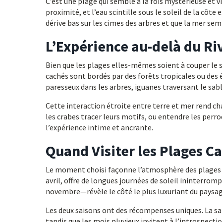
C’est une plage qui semble à la fois mystérieuse et v
proximité, et l’eau scintille sous le soleil de la cô
dérive bas sur les cimes des arbres et que la mer se
L’Expérience au-delà du Ri
Bien que les plages elles-mêmes soient à couper le so
cachés sont bordés par des forêts tropicales ou de
paresseux dans les arbres, iguanes traversant le sable
Cette interaction étroite entre terre et mer rend c
les crabes tracer leurs motifs, ou entendre les perr
l’expérience intime et ancrante.
Quand Visiter les Plages C
Le moment choisi façonne l’atmosphère des plages d
avril, offre de longues journées de soleil ininterro
novembre—révèle le côté le plus luxuriant du paysage
Les deux saisons ont des récompenses uniques. La sai
tandis que les mois pluvieux invitent à l’introspectio