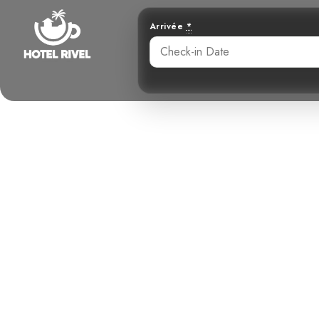
Arrivée
*
Paradis de 
pour 
Benjamin Charbonneau, CFA
April 15, 2026
1