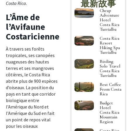
最新故事
Costa Rica
.
Cheap
L’Âme de
Adventure
Hotel
l’Avifaune
Costa Rica
Turrialba
Costaricienne
Costa Rica
Resort
Hiking Spa
À travers ses forêts
Turrialba
tropicales, ses canopées
Birding
nuageuses des hautes
Solo Travel
terres et ses mangroves
Costa Rica
côtières, le Costa Rica
Turrialba
abrite plus de 900 espèces
Best Coffee
d’oiseaux. La position du
From Costa
pays en tant que corridor
Rica
biologique entre
Budget
l’Amérique du Nord et
Hotel
Costa Rica
l’Amérique du Sud en fait
Mountain
un point de repos vital
Region
pour les oiseaux
Costa Rica