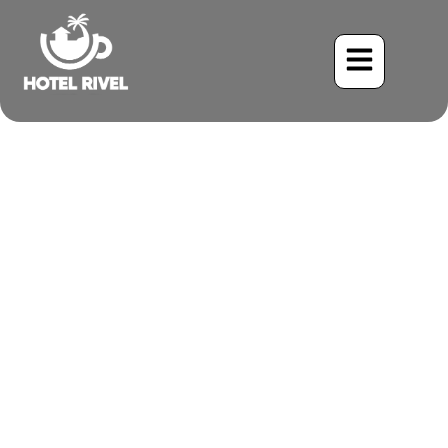
Observation des oiseaux de
manière durable au Costa
Rica
Benjamin Charbonneau, CFA
April 15, 2026
11:17 pm