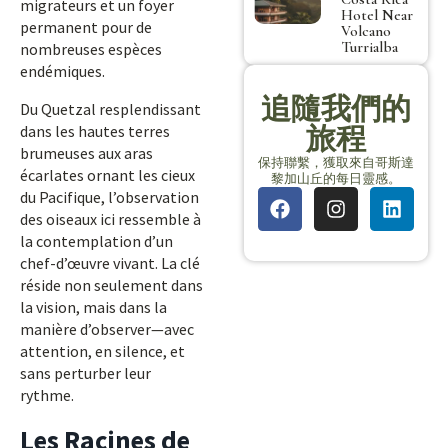
migrateurs et un foyer
Hotel Near
permanent pour de
Volcano
Turrialba
nombreuses espèces
endémiques.
追隨我們的
Du Quetzal resplendissant
旅程
dans les hautes terres
brumeuses aux aras
保持聯繫，獲取來自哥斯達
écarlates ornant les cieux
黎加山丘的每日靈感。
du Pacifique, l’observation
des oiseaux ici ressemble à
la contemplation d’un
chef-d’œuvre vivant. La clé
réside non seulement dans
la vision, mais dans la
manière d’observer—avec
attention, en silence, et
sans perturber leur
rythme.
Les Racines de