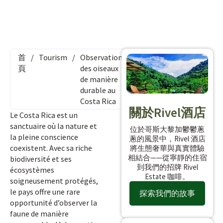
首
/
Tourism
/
Observation
頁
des oiseaux
de manière
durable au
Costa Rica
關於Rivel酒店
Le Costa Rica est un
sanctuaire où la nature et
位於哥斯大黎加鬱鬱蔥
la pleine conscience
蔥的風景中，Rivel 酒店
coexistent. Avec sa riche
將生態奢華與真實體驗
相結合——從寧靜的住宿
biodiversité et ses
到我們的招牌 Rivel
écosystèmes
Estate 咖啡。
soigneusement protégés,
le pays offre une rare
探索我們的故事
opportunité d’observer la
faune de manière