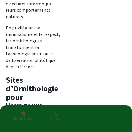
oiseaux et interrompre
leurs comportements
naturels.
En privilégiant le
minimalisme et le respect,
les ornithologues
transforment la
technologie en un outil
d’observation plutôt que
d’interférence.
Sites
d’Ornithologie
pour
Voyageurs
Durables
Book Now
Call Us
Le Costa Rica offre une
abondance de destinations