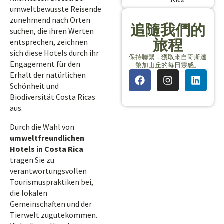
umweltbewusste Reisende
zunehmend nach Orten
追隨我們的
suchen, die ihren Werten
旅程
entsprechen, zeichnen
sich diese Hotels durch ihr
保持聯繫，獲取來自哥斯達
Engagement für den
黎加山丘的每日靈感。
Erhalt der natürlichen
Schönheit und
Biodiversität Costa Ricas
aus.
Durch die Wahl von
umweltfreundlichen
Hotels in Costa Rica
tragen Sie zu
verantwortungsvollen
Tourismuspraktiken bei,
die lokalen
Gemeinschaften und der
Tierwelt zugutekommen.