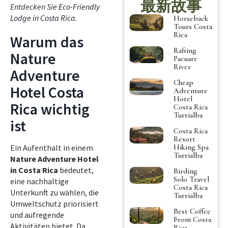
最新故事
Entdecken Sie
Eco-Friendly
Lodge in Costa Rica
.
Horseback
Tours Costa
Rica
Warum das
Rafting
Nature
Pacuare
River
Adventure
Cheap
Hotel Costa
Adventure
Hotel
Rica wichtig
Costa Rica
Turrialba
ist
Costa Rica
Resort
Hiking Spa
Ein Aufenthalt in einem
Turrialba
Nature Adventure Hotel
in Costa Rica
bedeutet,
Birding
Solo Travel
eine nachhaltige
Costa Rica
Unterkunft zu wählen, die
Turrialba
Umweltschutz priorisiert
Best Coffee
und aufregende
From Costa
Aktivitäten bietet. Da
Rica