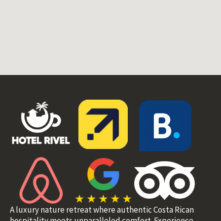
A luxury nature retreat where authentic Costa Rican
hospitality meets unparalleled comfort. Experience