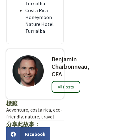
Turrialba
Costa Rica
Honeymoon
Nature Hotel
Turrialba
Benjamin
Charbonneau,
CFA
All Posts
標籤
Adventure
,
costa rica
,
eco-
friendly
,
nature
,
travel
分享此故事：
Facebook