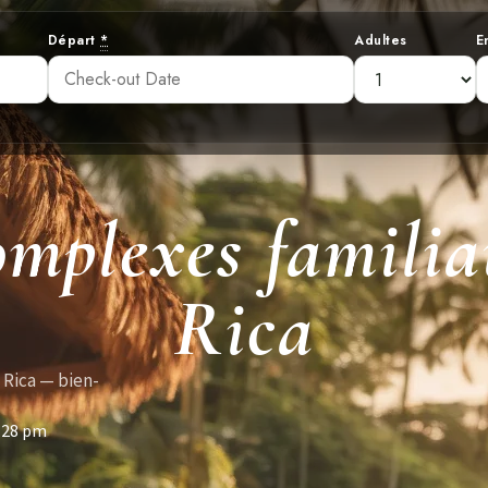
Départ
*
Adultes
E
omplexes famili
Rica
 Rica — bien-
:28 pm