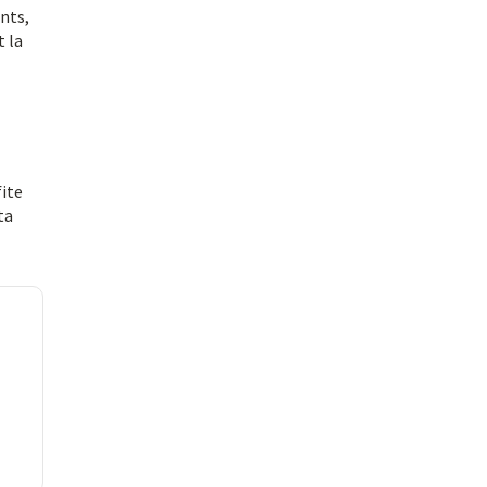
nts,
t la
fite
ta