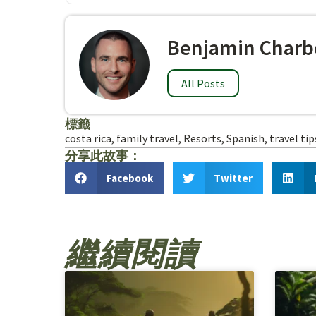
Benjamin Charb
All Posts
標籤
costa rica
,
family travel
,
Resorts
,
Spanish
,
travel tip
分享此故事：
Facebook
Twitter
繼續閱讀