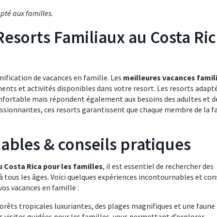
pté aux familles
.
Resorts Familiaux au Costa Ri
nification de vacances en famille. Les
meilleures vacances famil
ents et activités disponibles dans votre resort. Les resorts adapt
fortable mais répondent également aux besoins des adultes et d
assionnantes, ces resorts garantissent que chaque membre de la f
ables & conseils pratiques
u Costa Rica pour les familles
, il est essentiel de rechercher des
 tous les âges. Voici quelques expériences incontournables et con
os vacances en famille :
forêts tropicales luxuriantes, des plages magnifiques et une faune
 visites guidées pour les familles, vous permettant d’explorer