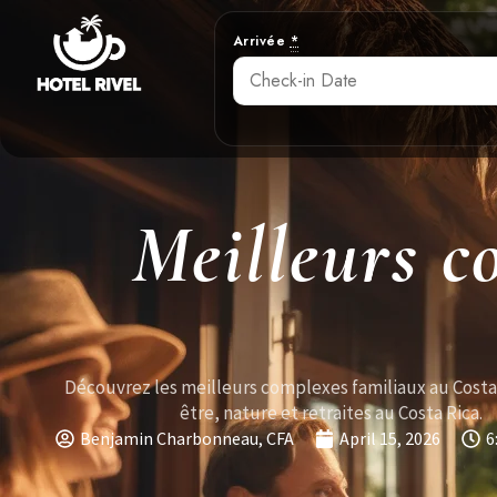
Arrivée
*
Meilleurs c
Découvrez les meilleurs complexes familiaux au Costa
être, nature et retraites au Costa Rica.
Benjamin Charbonneau, CFA
April 15, 2026
6