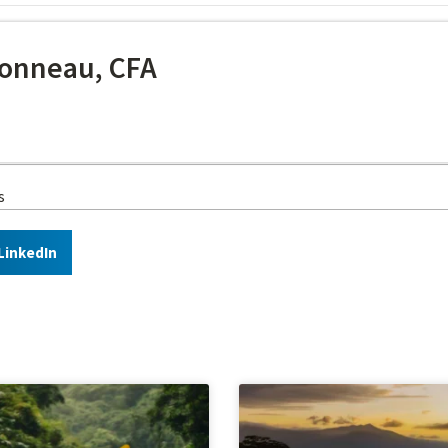
onneau, CFA
s
LinkedIn