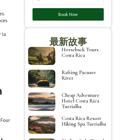
es.
Book Now
nces
 la
最新故事
Horseback Tours
Costa Rica
Rafting Pacuare
River
a
Cheap Adventure
Hotel Costa Rica
Turrialba
Costa Rica Resort
 Four
Hiking Spa Turrialba