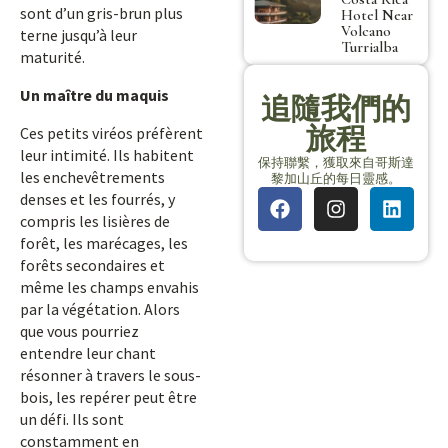
sont d’un gris-brun plus
Hotel Near
Volcano
terne jusqu’à leur
Turrialba
maturité.
Un maître du maquis
追隨我們的
旅程
Ces petits viréos préfèrent
leur intimité. Ils habitent
保持聯繫，獲取來自哥斯達
les enchevêtrements
黎加山丘的每日靈感。
denses et les fourrés, y
compris les lisières de
forêt, les marécages, les
forêts secondaires et
même les champs envahis
par la végétation. Alors
que vous pourriez
entendre leur chant
résonner à travers le sous-
bois, les repérer peut être
un défi. Ils sont
constamment en