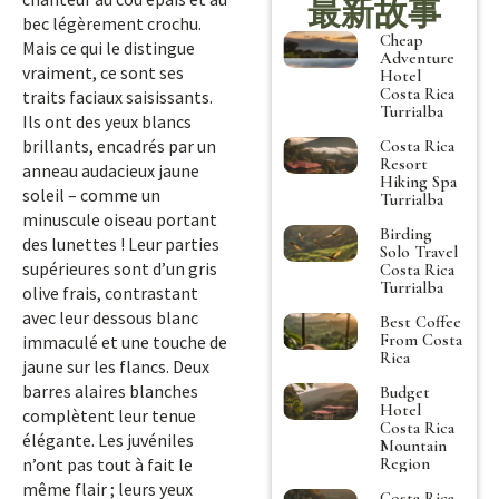
最新故事
bec légèrement crochu.
Cheap
Mais ce qui le distingue
Adventure
vraiment, ce sont ses
Hotel
Costa Rica
traits faciaux saisissants.
Turrialba
Ils ont des yeux blancs
brillants, encadrés par un
Costa Rica
Resort
anneau audacieux jaune
Hiking Spa
soleil – comme un
Turrialba
minuscule oiseau portant
Birding
des lunettes ! Leur parties
Solo Travel
supérieures sont d’un gris
Costa Rica
Turrialba
olive frais, contrastant
avec leur dessous blanc
Best Coffee
From Costa
immaculé et une touche de
Rica
jaune sur les flancs. Deux
barres alaires blanches
Budget
Hotel
complètent leur tenue
Costa Rica
élégante. Les juvéniles
Mountain
Region
n’ont pas tout à fait le
même flair ; leurs yeux
Costa Rica