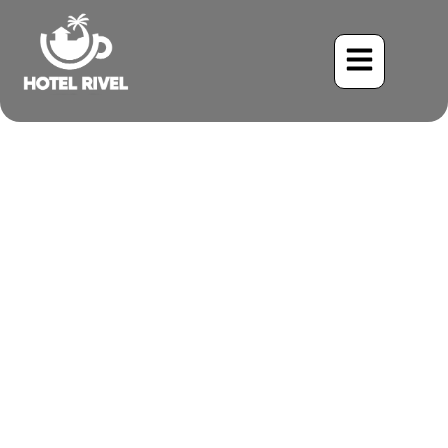
Le Vireo aux yeux blancs :
L’abeille affairée des
fourrés
Benjamin Charbonneau, CFA
June 3, 2024
8:39 am