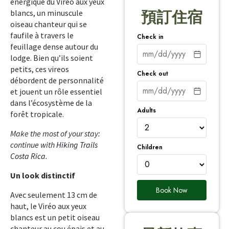
énergique du Viréo aux yeux
blancs, un minuscule
預訂住宿
oiseau chanteur qui se
faufile à travers le
Check in
feuillage dense autour du
lodge. Bien qu’ils soient
petits, ces vireos
Check out
débordent de personnalité
et jouent un rôle essentiel
dans l’écosystème de la
Adults
forêt tropicale.
Make the most of your stay:
continue with
Hiking Trails
Children
Costa Rica
.
Un look distinctif
Book Now
Avec seulement 13 cm de
haut, le Viréo aux yeux
blancs est un petit oiseau
chanteur au cou épais et au