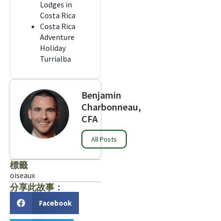
Lodges in
Costa Rica
Costa Rica
Adventure
Holiday
Turrialba
Benjamin
Charbonneau,
CFA
All Posts
標籤
oiseaux
分享此故事：
Facebook