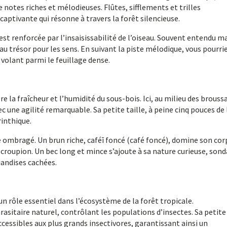
notes riches et mélodieuses. Flûtes, sifflements et trilles
ptivante qui résonne à travers la forêt silencieuse.
est renforcée par l’insaisissabilité de l’oiseau. Souvent entendu m
au trésor pour les sens. En suivant la piste mélodique, vous pourri
 volant parmi le feuillage dense.
re la fraîcheur et l’humidité du sous-bois. Ici, au milieu des broussa
ec une agilité remarquable. Sa petite taille, à peine cinq pouces de
inthique.
 ombragé. Un brun riche, caféī foncé (café foncé), domine son cor
croupion. Un bec long et mince s’ajoute à sa nature curieuse, son
iandises cachées.
un rôle essentiel dans l’écosystème de la forêt tropicale.
asitaire naturel, contrôlant les populations d’insectes. Sa petite 
accessibles aux plus grands insectivores, garantissant ainsi un