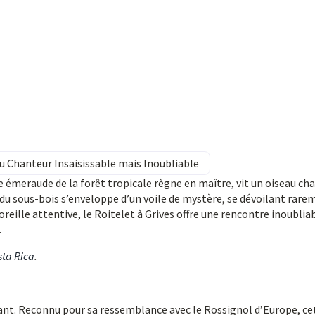
au Chanteur Insaisissable mais Inoubliable
 émeraude de la forêt tropicale règne en maître, vit un oiseau ch
e du sous-bois s’enveloppe d’un voile de mystère, se dévoilant rare
 oreille attentive, le Roitelet à Grives offre une rencontre inoublia
.
sta Rica
.
ant. Reconnu pour sa ressemblance avec le Rossignol d’Europe, ce