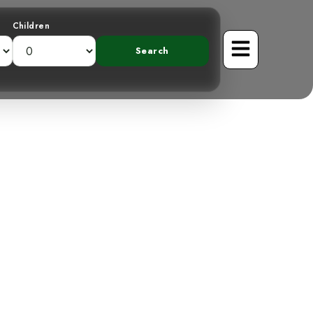
Children
seau Chanteur
ubliable