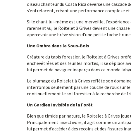
oiseau chanteur du Costa Rica déverse une cascade de 
s’entrelacent, créant une performance complexe et ca
Si le chant lui-même est une merveille, l’expérience 
rarement vu, le Roitelet à Grives devient une chasse 
apercevoir une brève vision d’une petite tache brune
Une Ombre dans le Sous-Bois
Créature du tapis forestier, le Roitelet à Grives préfè
enchevêtrées et des feuilles mortes, il se déplace av
lui permet de naviguer inaperçu dans ce monde labyr
Le plumage du Roitelet à Grives reflète son domaine
interrompu seulement par une touche de roux sur le 
continuellement le sol forestier à la recherche de fr
Un Gardien Invisible de la Forêt
Bien que timide par nature, le Roitelet à Grives joue 
Principalement insectivore, il agit comme un antipar
lui permet d’accéder à des recoins et des fissures in