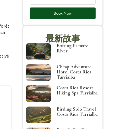
Book Now
 forêt
ica
最新故事
Rafting Pacuare
River
ptivé
Cheap Adventure
Hotel Costa Rica
Turrialba
Costa Rica Resort
Hiking Spa Turrialba
Birding Solo Travel
Costa Rica Turrialba