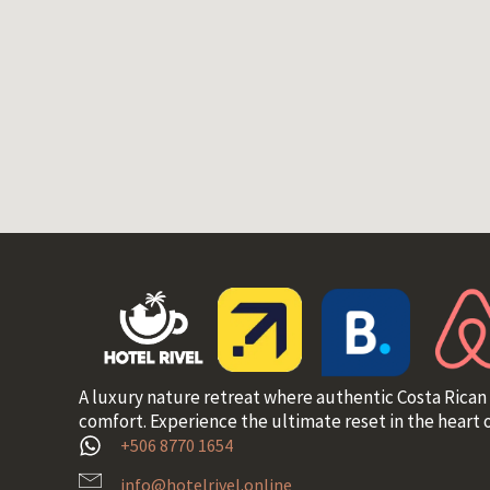
A luxury nature retreat where authentic Costa Rican
comfort. Experience the ultimate reset in the heart o
+506 8770 1654
info@hotelrivel.online