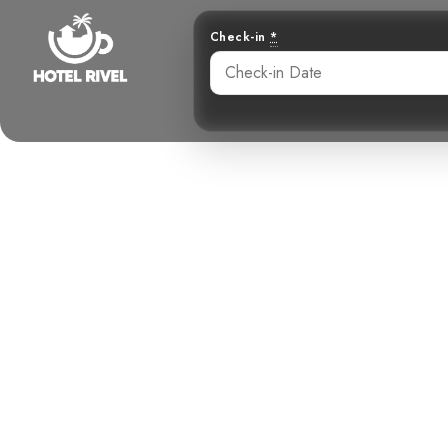
Check-in
*
Le Roitelet 
Insaisi
Benjamin Charbonneau, CFA
June 3, 2024
11