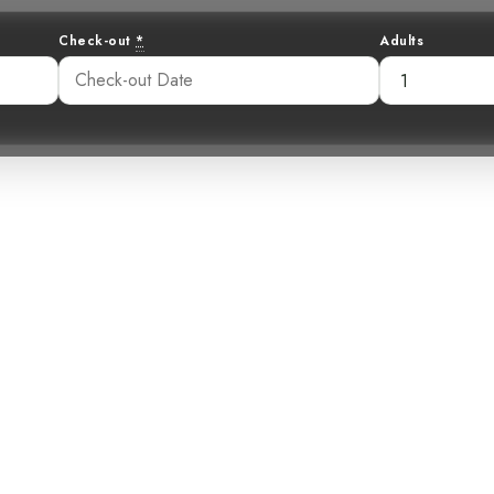
Check-out
*
Adults
à Grives : Un Oi
ssable mais Ino
:03 am