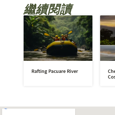
繼續閱讀
Rafting Pacuare River
Che
Cos