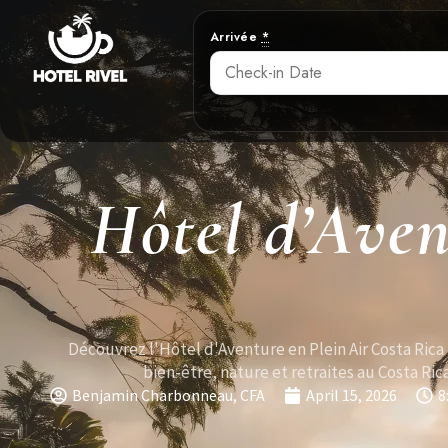
Arrivée
*
Hôtel d’Aven
Découvrez l'Hôtel d'Aventure en Plein Air Costa Rica
bien-être, nature et retraites au Costa Rica
Benjamin Charbonneau, CFA
April 15, 2026
8