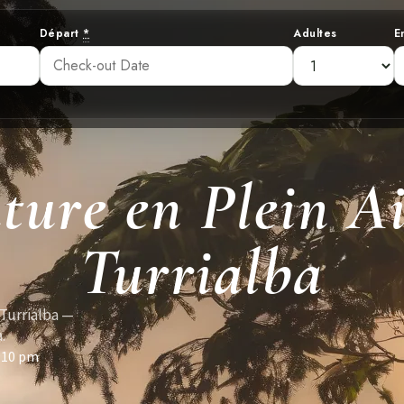
Départ
*
Adultes
E
ture en Plein A
Turrialba
 Turrialba —
.
:10 pm