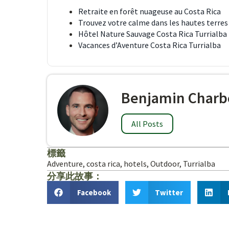
Retraite en forêt nuageuse au Costa Rica
Trouvez votre calme dans les hautes terres
Hôtel Nature Sauvage Costa Rica Turrialba
Vacances d’Aventure Costa Rica Turrialba
Benjamin Charb
All Posts
標籤
Adventure
,
costa rica
,
hotels
,
Outdoor
,
Turrialba
分享此故事：
Facebook
Twitter