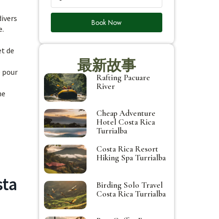
divers
Book Now
e.
et de
最新故事
e pour
Rafting Pacuare
River
ne
Cheap Adventure
Hotel Costa Rica
Turrialba
Costa Rica Resort
Hiking Spa Turrialba
sta
Birding Solo Travel
Costa Rica Turrialba