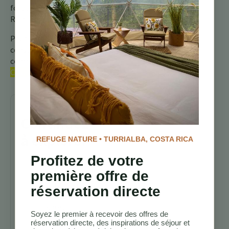
forêts tropicales du Costa
Rica. Restez informé !
Pour plus d’informations,
consultez notre guide
complet sur les
oiseaux du
Costa Rica.
Continuez
à explorer
REFUGE NATURE • TURRIALBA, COSTA RICA
Profitez de votre
Sentiers de
première offre de
randonnée au
Costa Rica
réservation directe
Meilleurs
lodges
Soyez le premier à recevoir des offres de
d’observation
réservation directe, des inspirations de séjour et