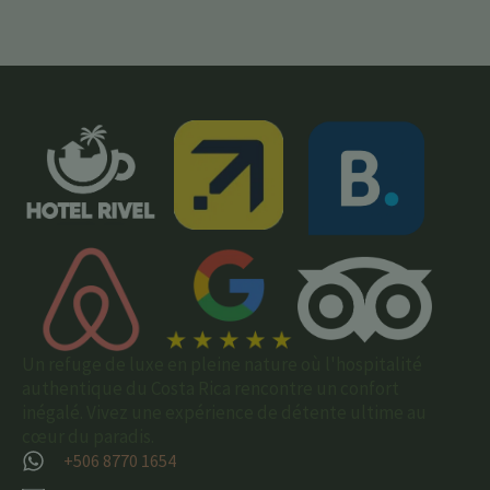
Un refuge de luxe en pleine nature où l'hospitalité
authentique du Costa Rica rencontre un confort
inégalé. Vivez une expérience de détente ultime au
cœur du paradis.
+506 8770 1654