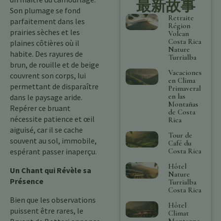
最新故事
Son plumage se fond
Retraite
parfaitement dans les
Région
prairies sèches et les
Volcan
Costa Rica
plaines côtières où il
Nature
habite. Des rayures de
Turrialba
brun, de rouille et de beige
Vacaciones
couvrent son corps, lui
en Clima
permettant de disparaître
Primaveral
en las
dans le paysage aride.
Montañas
Repérer ce bruant
de Costa
nécessite patience et œil
Rica
aiguisé, car il se cache
Tour de
souvent au sol, immobile,
Café du
Costa Rica
espérant passer inaperçu.
Hôtel
Un Chant qui Révèle sa
Nature
Présence
Turrialba
Costa Rica
Bien que les observations
Hôtel
puissent être rares, le
Climat
Montagne