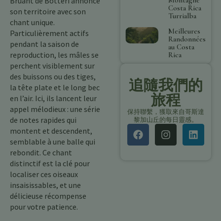
Bruant de Botteri annonce
Costa Rica
son territoire avec son
Turrialba
chant unique.
Meilleures
Particulièrement actifs
Randonnées
pendant la saison de
au Costa
reproduction, les mâles se
Rica
perchent visiblement sur
des buissons ou des tiges,
追隨我們的
la tête plate et le long bec
旅程
en l’air. Ici, ils lancent leur
appel mélodieux : une série
保持聯繫，獲取來自哥斯達
de notes rapides qui
黎加山丘的每日靈感。
montent et descendent,
semblable à une balle qui
rebondit. Ce chant
distinctif est la clé pour
localiser ces oiseaux
insaisissables, et une
délicieuse récompense
pour votre patience.