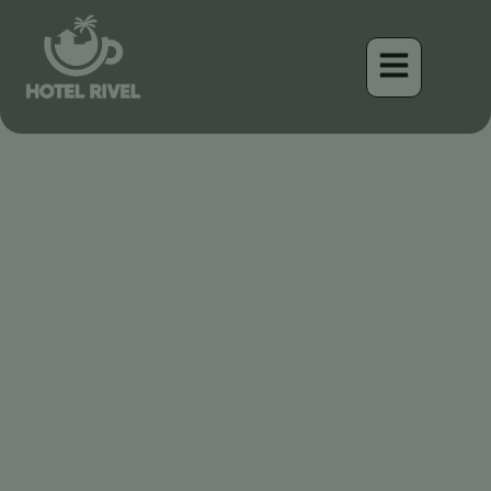
Un Chant dans le Sacatón
: Découverte du
Mystérieux Bruant de
Botteri
Benjamin Charbonneau, CFA
April 18, 2026
7:26 am