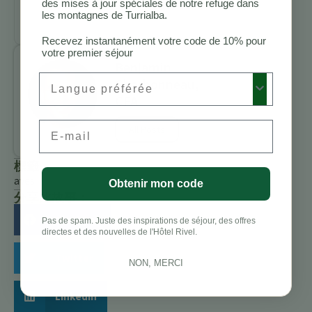
des oiseaux au
des mises à jour spéciales de notre refuge dans
les montagnes de Turrialba.
Costa Rica
Recevez instantanément votre code de 10% pour
votre premier séjour
Benjamin
Preferred Language
Charbonneau,
CFA
Email
All Posts
標籤
aves
Obtenir mon code
分享此故事：
Facebook
Pas de spam. Juste des inspirations de séjour, des offres
directes et des nouvelles de l'Hôtel Rivel.
Twitter
NON, MERCI
LinkedIn