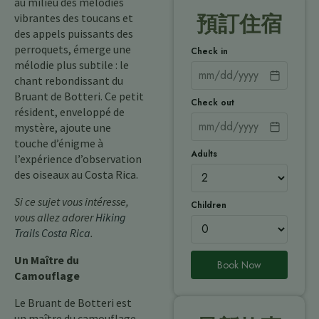
au milieu des mélodies
vibrantes des toucans et
預訂住宿
des appels puissants des
perroquets, émerge une
Check in
mélodie plus subtile : le
chant rebondissant du
Bruant de Botteri. Ce petit
Check out
résident, enveloppé de
mystère, ajoute une
touche d’énigme à
Adults
l’expérience d’observation
des oiseaux au Costa Rica.
Si ce sujet vous intéresse,
Children
vous allez adorer
Hiking
Trails Costa Rica
.
Un Maître du
Book Now
Camouflage
Le Bruant de Botteri est
un maître du camouflage.