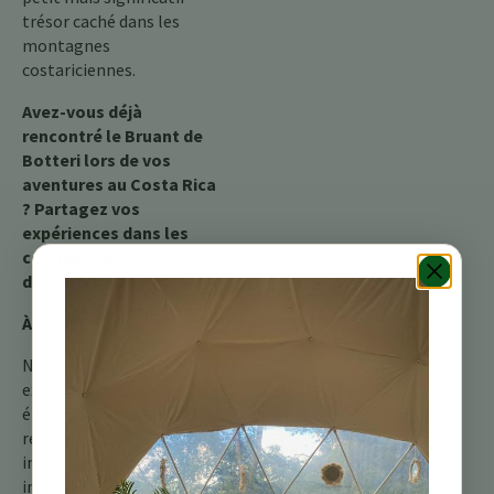
trésor caché dans les
montagnes
costariciennes.
Avez-vous déjà
rencontré le Bruant de
Botteri lors de vos
aventures au Costa Rica
? Partagez vos
expériences dans les
commentaires ci-
dessous !
À Venir :
Notre prochain article
explorera le monde
éblouissant du Quetzal
resplendissant, un oiseau
impressionnant qui
incarne la vitalité des