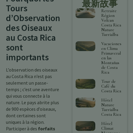
最新故事
Tours
Retraite
d’Observation
Région
Volcan
des Oiseaux
Costa Rica
Nature
Turrialba
au Costa Rica
Vacaciones
sont
en Clima
Primaveral
importants
en las
Montañas
de Costa
L’observation des oiseaux
Rica
au Costa Rica n’est pas
Tour de
seulement un passe-
Café du
temps ; c’est une aventure
Costa Rica
qui vous connecte à la
Hôtel
nature. Le pays abrite plus
Nature
de 900 espèces d’oiseaux,
Turrialba
Costa Rica
dont certaines sont
uniques à la région.
Hôtel
Climat
Participer à des
forfaits
Montagne