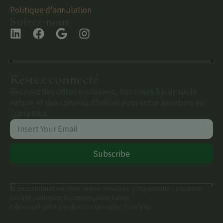
Politique d'annulation
Suivez-nous
Restez connecté
Recevez des offres exclusives, des mises à jour sur la
nature et des conseils d'initiés pour votre aventure au
Costa Rica.
Subscribe
© 2026 Hotel Rivel. Tous droits réservés. | Organisation à but non
lucratif soutenant la conservation locale.
Fièrement géré par des Costaricains | Pura Vida