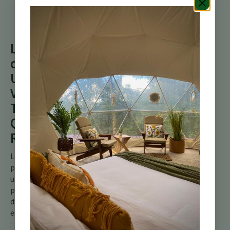
et correspond à
votre niveau de
compétence.
Les Espèces
d’Oiseaux
Uniques que
Vous Ne
Trouverez
Qu’au Costa
Rica
Le Costa Rica abrite
plusieurs espèces d’oiseaux
uniques, en faisant un rêve
pour les observateurs
d’oiseaux. Certaines
espèces notables incluent
: