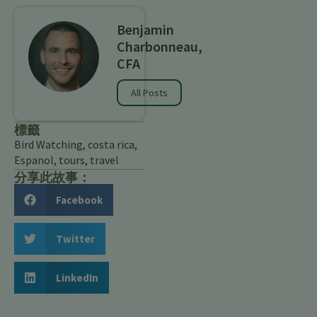
Benjamin
Charbonneau,
CFA
All Posts
標籤
Bird Watching
,
costa rica
,
Espanol
,
tours
,
travel
分享此故事：
Facebook
Twitter
LinkedIn