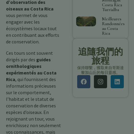
d’observation des
Costa Rica
oiseaux au Costa Rica
Turrialba
vous permet de vous
Meilleures
engager avec les
Randonnées
écosystèmes locaux tout
au Costa
Rica
en contribuant aux efforts
de conservation.
追隨我們的
Ces tours sont souvent
旅程
dirigés par des
guides
ornithologiques
保持聯繫，獲取來自哥斯達
expérimentés au Costa
黎加山丘的每日靈感。
Rica
, qui fournissent des
informations précieuses
sur le comportement,
l’habitat et le statut de
conservation de diverses
espèces d’oiseaux. En
rejoignant un tour, vous
enrichissez non seulement
vos connaissances, mais