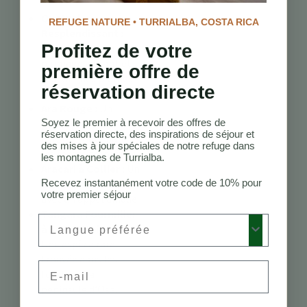
Quetzal
REFUGE NATURE • TURRIALBA, COSTA RICA
Resplendissant :
Profitez de votre
Connu pour son
plumage vibrant et
première offre de
ses longues plumes
réservation directe
de queue.
Ara Rouge :
Un
Soyez le premier à recevoir des offres de
grand perroquet
réservation directe, des inspirations de séjour et
coloré trouvé dans
des mises à jour spéciales de notre refuge dans
les forêts tropicales.
les montagnes de Turrialba.
Aracari à Collier :
Un
Recevez instantanément votre code de 10% pour
toucan frappant
votre premier séjour
avec un appel unique.
Tangara Fourmilier
Preferred Language
à Joues Noires :
Une espèce rare
trouvée dans les
Email
forêts de la
péninsule d’Osa.