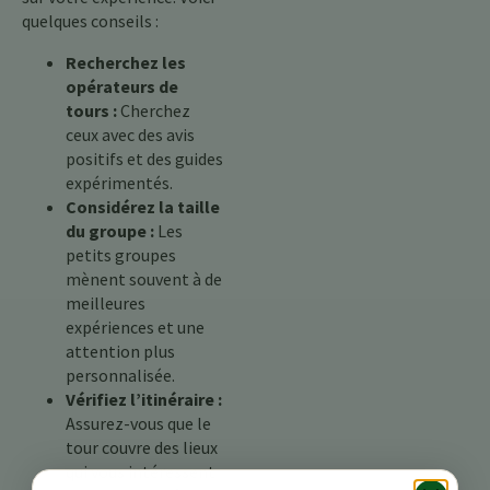
quelques conseils :
Recherchez les
opérateurs de
tours :
Cherchez
ceux avec des avis
positifs et des guides
expérimentés.
Considérez la taille
du groupe :
Les
petits groupes
mènent souvent à de
meilleures
expériences et une
attention plus
personnalisée.
Vérifiez l’itinéraire :
Assurez-vous que le
tour couvre des lieux
qui vous intéressent