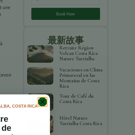
et
et une
Book Now
u
最新故事
 à
Retraite Région
Volcan Costa Rica
Nature Turrialba
Vacaciones en Clima
cevoir
Primaveral en las
Montañas de Costa
Rica
Tour de Café du
Costa Rica
ALBA, COSTA RICA
tre
Hôtel Nature
Turrialba Costa Rica
 de