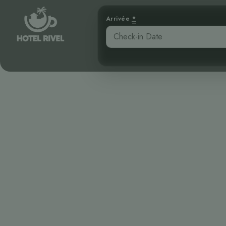
Arrivée
*
Rencontrez 
Benjamin Charbonneau, CFA
April 16, 2026
3