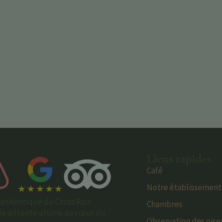
Liens rapides
Café
Notre établissement
 authentique du Costa Rica
Chambres
 de détente ultime au cœur du
Observation des ois