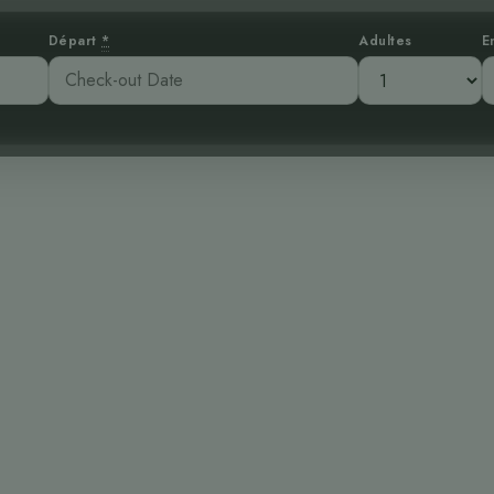
Départ
*
Adultes
E
le mystérieux f
Zeledón
:42 pm