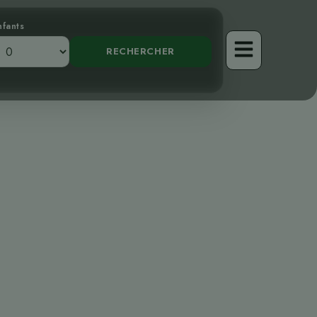
nfants
ourmilier de