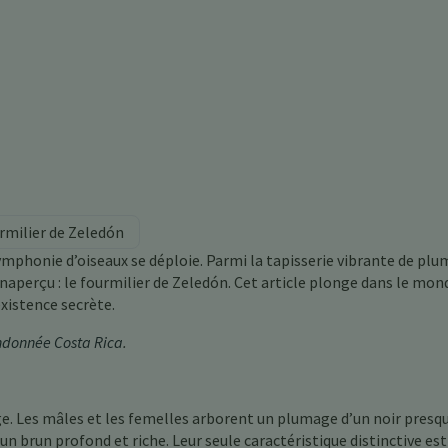
rmilier de Zeledón
mphonie d’oiseaux se déploie. Parmi la tapisserie vibrante de plu
inaperçu : le fourmilier de Zeledón. Cet article plonge dans le mon
existence secrète.
andonnée Costa Rica
.
e. Les mâles et les femelles arborent un plumage d’un noir presqu
n brun profond et riche. Leur seule caractéristique distinctive est