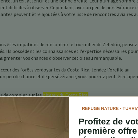
ence, un œil attentif et une bonne oreille. Leur plumage sombre 
ent difficiles à observer. Cependant, avec un peu de persévérance 
nantes peuvent être ajoutées à votre liste de rencontres aviaires a
vous êtes impatient de rencontrer le fourmilier de Zeledón, pensez
s. Ils possèdent les connaissances et l’expertise nécessaires pour
t augmenter vos chances d’observer cet oiseau remarquable.
 cœur des forêts verdoyantes du Costa Rica, tendez l’oreille au
 un peu de chance et de persévérance, vous pourrez peut-être aper
guide complet sur les
oiseaux du Costa Rica.
REFUGE NATURE • TURRI
Profitez de vo
première offre