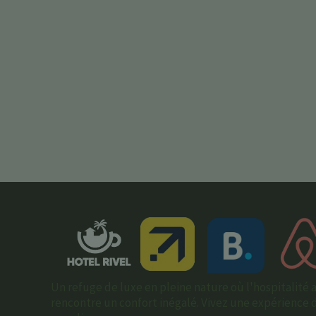
Un refuge de luxe en pleine nature où l'hospitalité
rencontre un confort inégalé. Vivez une expérience