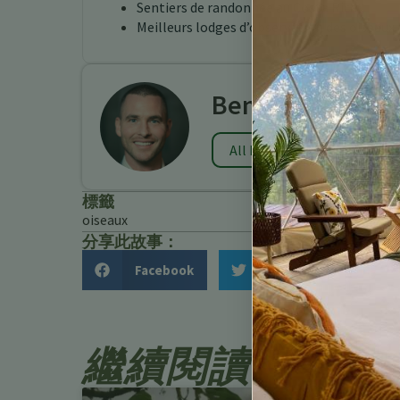
Sentiers de randonnée au Costa Rica
Meilleurs lodges d’observation des oiseaux 
Benjamin Charb
All Posts
標籤
oiseaux
分享此故事：
Facebook
Twitter
繼續閱讀