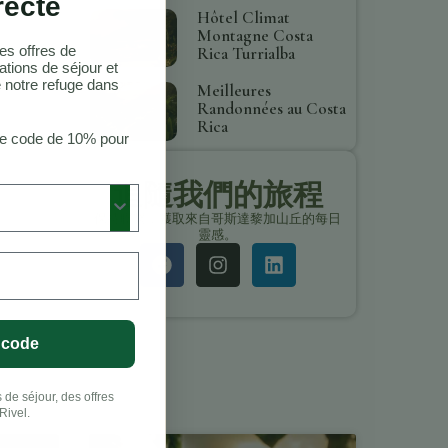
recte
Hôtel Climat
Montagne Costa
es offres de
Rica Turrialba
ations de séjour et
 notre refuge dans
Meilleures
Randonnées au Costa
Rica
re code de 10% pour
追隨我們的旅程
保持聯繫，獲取來自哥斯達黎加山丘的每日
靈感。
 code
 de séjour, des offres
Rivel.