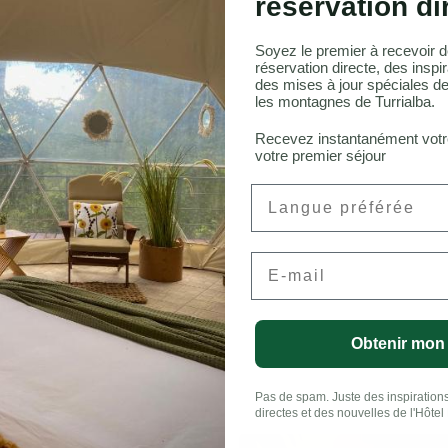
réservation di
au Costa Rica
Soyez le premier à recevoir d
réservation directe, des inspir
des mises à jour spéciales de
les montagnes de Turrialba.
onneau, CFA
Recevez instantanément vot
votre premier séjour
Preferred Language
Email
LinkedIn
Obtenir mon
Pas de spam. Juste des inspirations
directes et des nouvelles de l'Hôtel 