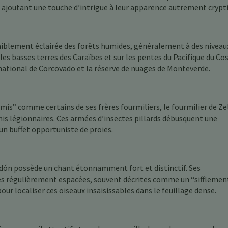
, ajoutant une touche d’intrigue à leur apparence autrement crypt
faiblement éclairée des forêts humides, généralement à des niveau
es basses terres des Caraïbes et sur les pentes du Pacifique du Co
 national de Corcovado et la réserve de nuages de Monteverde.
urmis” comme certains de ses frères fourmiliers, le fourmilier de Z
rmis légionnaires. Ces armées d’insectes pillards débusquent une
 un buffet opportuniste de proies.
edón possède un chant étonnamment fort et distinctif. Ses
ées régulièrement espacées, souvent décrites comme un “sifflement
pour localiser ces oiseaux insaisissables dans le feuillage dense.