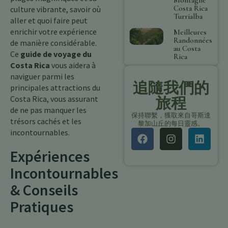
Costa Rica
culture vibrante, savoir où
Turrialba
aller et quoi faire peut
enrichir votre expérience
Meilleures
Randonnées
de manière considérable.
au Costa
Ce
guide de voyage du
Rica
Costa Rica
vous aidera à
naviguer parmi les
追隨我們的
principales attractions du
Costa Rica, vous assurant
旅程
de ne pas manquer les
保持聯繫，獲取來自哥斯達
trésors cachés et les
黎加山丘的每日靈感。
incontournables.
Expériences
Incontournables
& Conseils
Pratiques