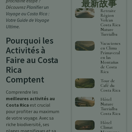
prochaine étape ?
最新故事
Découvrez
Planifier un
Retraite
Voyage au Costa Rica :
Région
Votre Guide de Voyage
Volcan
Costa Rica
Ultime
.
Nature
Turrialba
Pourquoi les
Vacaciones
Activités à
en Clima
Primaveral
Faire au Costa
en las
Montañas
Rica
de Costa
Rica
Comptent
Tour de
Café du
Costa Rica
Comprendre les
meilleures activités au
Hôtel
Nature
Costa Rica
est crucial
Turrialba
pour profiter au maximum
Costa Rica
de votre voyage. Avec sa
Hôtel
riche biodiversité, ses
Climat
plages magnifiques et sa
Montagne