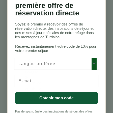
de Cahuita.
première offre de
réservation directe
Éco-
Tourisme au
Soyez le premier à recevoir des offres de
Costa Rica :
réservation directe, des inspirations de séjour et
des mises à jour spéciales de notre refuge dans
Idées de
les montagnes de Turrialba.
Voyage
Recevez instantanément votre code de 10% pour
Durable
votre premier séjour
Preferred Language
Séjournez
dans des Éco-
Lodges :
Email
Soutenez le
tourisme
durable en
choisissant des
Obtenir mon code
hébergements
écologiques.
Participez à
Pas de spam. Juste des inspirations de séjour, des offres