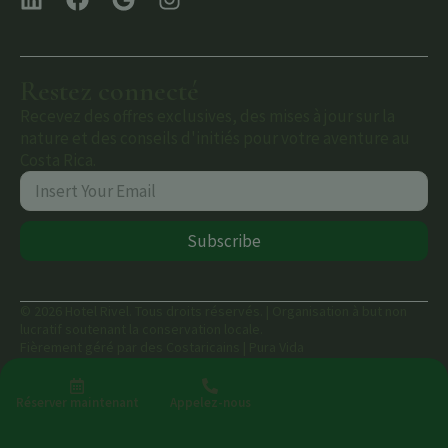
Restez connecté
Recevez des offres exclusives, des mises à jour sur la
nature et des conseils d'initiés pour votre aventure au
Costa Rica.
Subscribe
© 2026 Hotel Rivel. Tous droits réservés. | Organisation à but non
lucratif soutenant la conservation locale.
Fièrement géré par des Costaricains | Pura Vida
Réserver maintenant
Appelez-nous