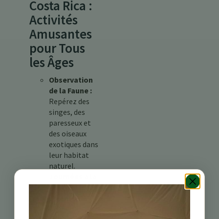
Costa Rica :
Activités
Amusantes
pour Tous
les Âges
Observation
de la Faune :
Repérez des
singes, des
paresseux et
des oiseaux
exotiques dans
leur habitat
naturel.
Journées à la
Plage :
Profitez de
plages