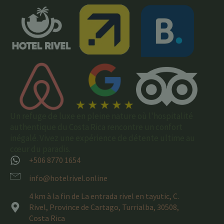
Un refuge de luxe en pleine nature où l'hospitalité
authentique du Costa Rica rencontre un confort
inégalé. Vivez une expérience de détente ultime au
cœur du paradis.
+506 8770 1654
info@hotelrivel.online
4 km à la fin de La entrada rivel en tayutic, C.
Rivel, Province de Cartago, Turrialba, 30508,
Costa Rica