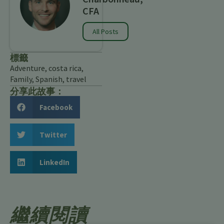
CFA
All Posts
標籤
Adventure
,
costa rica
,
Family
,
Spanish
,
travel
分享此故事：
Facebook
Twitter
LinkedIn
繼續閱讀