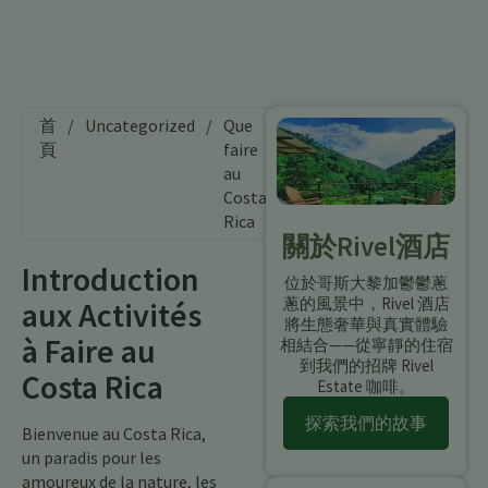
首
/
Uncategorized
/
Que
頁
faire
au
Costa
Rica
關於Rivel酒店
Introduction
位於哥斯大黎加鬱鬱蔥
蔥的風景中，Rivel 酒店
aux Activités
將生態奢華與真實體驗
à Faire au
相結合——從寧靜的住宿
到我們的招牌 Rivel
Costa Rica
Estate 咖啡。
探索我們的故事
Bienvenue au Costa Rica,
un paradis pour les
amoureux de la nature, les