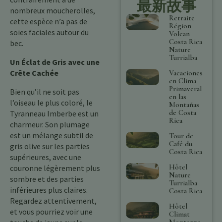
最新故事
nombreux moucherolles,
Retraite
cette espèce n’a pas de
Région
soies faciales autour du
Volcan
Costa Rica
bec.
Nature
Turrialba
Un Éclat de Gris avec une
Crête Cachée
Vacaciones
en Clima
Primaveral
Bien qu’il ne soit pas
en las
l’oiseau le plus coloré, le
Montañas
de Costa
Tyranneau Imberbe est un
Rica
charmeur. Son plumage
est un mélange subtil de
Tour de
Café du
gris olive sur les parties
Costa Rica
supérieures, avec une
Hôtel
couronne légèrement plus
Nature
sombre et des parties
Turrialba
inférieures plus claires.
Costa Rica
Regardez attentivement,
Hôtel
et vous pourriez voir une
Climat
Montagne