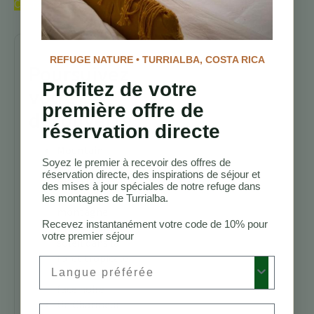
Costa Rica.
REFUGE NATURE • TURRIALBA, COSTA RICA
Poursuivez
Profitez de votre
votre
première offre de
découverte
réservation directe
Mountain
Soyez le premier à recevoir des offres de
Biking Costa
réservation directe, des inspirations de séjour et
Rica Trails
des mises à jour spéciales de notre refuge dans
Vélo de
les montagnes de Turrialba.
montagne
Recevez instantanément votre code de 10% pour
Une touche de
votre premier séjour
soleil dans la
forêt tropicale
Preferred Language
: Le Gros-bec à
face noire
Un Charmeur
Email