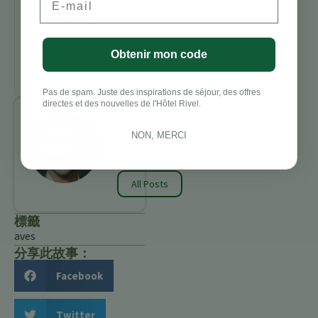
Timide :
Découverte du
Formicaire à
Poitrine
Obtenir mon code
Rousse
Pas de spam. Juste des inspirations de séjour, des offres
directes et des nouvelles de l'Hôtel Rivel.
Benjamin
Charbonneau,
NON, MERCI
CFA
All Posts
標籤
aves
分享此故事：
Facebook
Twitter