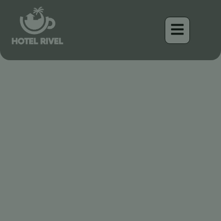
Petits Titans : Le
Tyranneau Imberbe
Benjamin Charbonneau, CFA
April 16, 2026
10:03 am