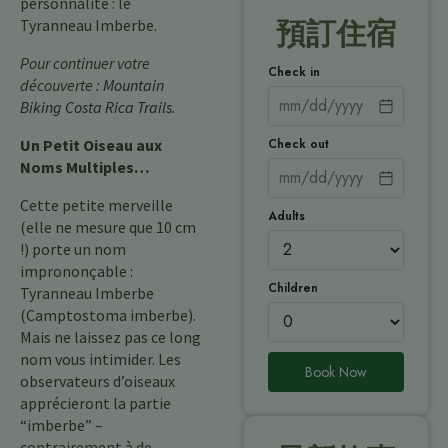
personnalité : le
Tyranneau Imberbe.
預訂住宿
Pour continuer votre
Check in
découverte :
Mountain
Biking Costa Rica Trails
.
Check out
Un Petit Oiseau aux
Noms Multiples…
Cette petite merveille
Adults
(elle ne mesure que 10 cm
!) porte un nom
imprononçable :
Children
Tyranneau Imberbe
(Camptostoma imberbe).
Mais ne laissez pas ce long
nom vous intimider. Les
Book Now
observateurs d’oiseaux
apprécieront la partie
“imberbe” –
contrairement à de