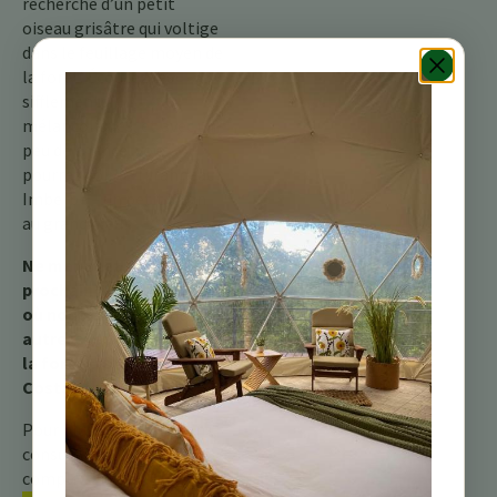
recherche d’un petit
oiseau grisâtre qui voltige
dans le feuillage moyen de
la forêt. Écoutez les
sifflements
mélancoliques, et avec un
peu de chance, vous
pourrez voir le Tyranneau
Imberbe – un petit titan
au grand cœur.
Ne manquez pas notre
prochain article de blog,
où nous explorerons un
autre joyau à plumes de
la forêt tropicale du
Costa Rica !
Pour plus d’informations,
consultez notre guide
complet sur les
oiseaux du