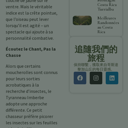
touche de jaune sur le
Costa Rica
ventre. Mais le véritable
Turrialba
indice est la crête pointue,
Meilleures
que l’oiseau peut lever
Randonnées
lorsqu’il est agité – un
au Costa
spectacle qui ajoute à sa
Rica
personnalité combative.
追隨我們的
Écoutez le Chant, Pas la
Chasse
旅程
保持聯繫，獲取來自哥斯達
Alors que certains
黎加山丘的每日靈感。
moucherolles sont connus
pour leurs sorties
acrobatiques à la
recherche d’insectes, le
Tyranneau Imberbe
adopte une approche
différente. Ce petit
chasseur préfère picorer
les insectes sur les feuilles