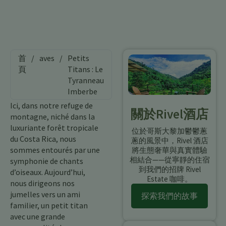
首
/
aves
/
Petits
頁
Titans : Le
Tyranneau
Imberbe
Ici, dans notre refuge de
關於Rivel酒店
montagne, niché dans la
luxuriante forêt tropicale
位於哥斯大黎加鬱鬱蔥
du Costa Rica, nous
蔥的風景中，Rivel 酒店
sommes entourés par une
將生態奢華與真實體驗
相結合——從寧靜的住宿
symphonie de chants
到我們的招牌 Rivel
d’oiseaux. Aujourd’hui,
Estate 咖啡。
nous dirigeons nos
jumelles vers un ami
探索我們的故事
familier, un petit titan
avec une grande