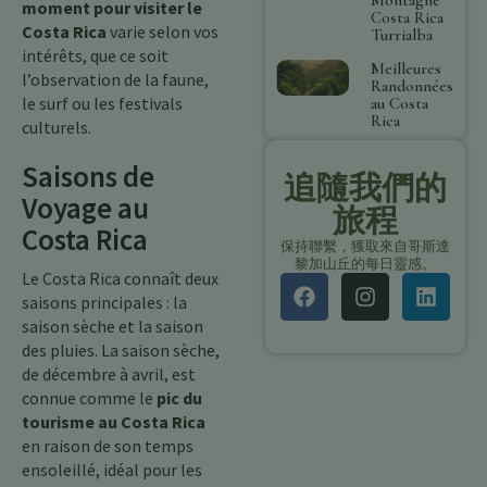
moment pour visiter le
Costa Rica
Costa Rica
varie selon vos
Turrialba
intérêts, que ce soit
Meilleures
l’observation de la faune,
Randonnées
le surf ou les festivals
au Costa
Rica
culturels.
Saisons de
追隨我們的
Voyage au
旅程
Costa Rica
保持聯繫，獲取來自哥斯達
黎加山丘的每日靈感。
Le Costa Rica connaît deux
saisons principales : la
saison sèche et la saison
des pluies. La saison sèche,
de décembre à avril, est
connue comme le
pic du
tourisme au Costa Rica
en raison de son temps
ensoleillé, idéal pour les