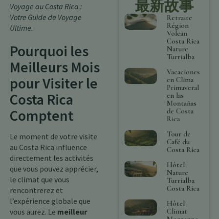
最新故事
Voyage au Costa Rica :
Votre Guide de Voyage
Retraite
Région
Ultime
.
Volcan
Costa Rica
Pourquoi les
Nature
Turrialba
Meilleurs Mois
Vacaciones
pour Visiter le
en Clima
Primaveral
Costa Rica
en las
Montañas
Comptent
de Costa
Rica
Tour de
Le moment de votre visite
Café du
au Costa Rica influence
Costa Rica
directement les activités
Hôtel
que vous pouvez apprécier,
Nature
le climat que vous
Turrialba
Costa Rica
rencontrerez et
l’expérience globale que
Hôtel
Climat
vous aurez. Le
meilleur
Montagne