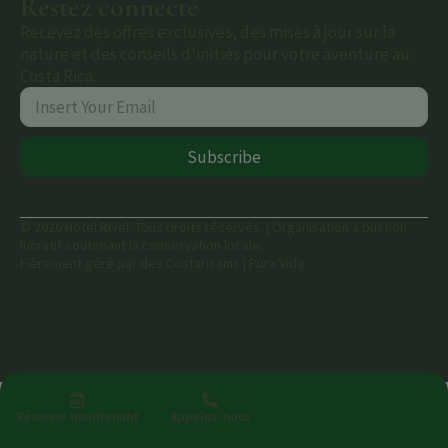
Restez connecté
Recevez des offres exclusives, des mises à jour sur la
nature et des conseils d'initiés pour votre aventure au
Costa Rica.
Subscribe
© 2026 Hotel Rivel. Tous droits réservés. | Organisation à but non
lucratif soutenant la conservation locale.
Fièrement géré par des Costaricains | Pura Vida
Réserver maintenant
Appelez-nous