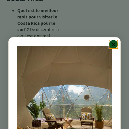
Quel est le meilleur
mois pour visiter le
Costa Rica pour le
surf ?
De décembre à
avril est optimal
pour la côte
Pacifique, tandis que
les Caraïbes offrent
de belles vagues de
novembre à mars.
Y a-t-il des festivals
au Costa Rica qui
affectent les plans
de voyage ?
Oui, les
festivals peuvent
entraîner une
augmentation des
foules et des prix
plus élevés,