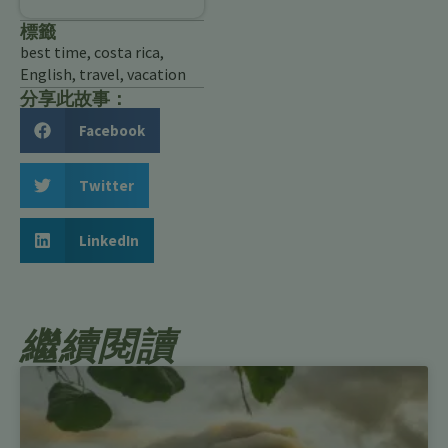
標籤
best time
,
costa rica
,
English
,
travel
,
vacation
分享此故事：
Facebook
Twitter
LinkedIn
繼續閱讀