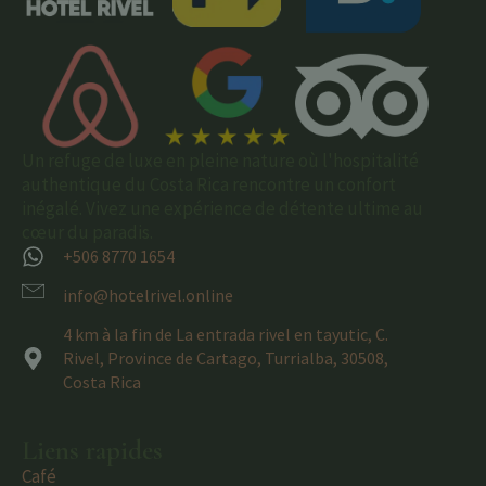
Un refuge de luxe en pleine nature où l'hospitalité
authentique du Costa Rica rencontre un confort
inégalé. Vivez une expérience de détente ultime au
cœur du paradis.
+506 8770 1654
info@hotelrivel.online
4 km à la fin de La entrada rivel en tayutic, C.
Rivel, Province de Cartago, Turrialba, 30508,
Costa Rica
Liens rapides
Café