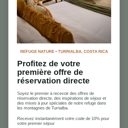
particulièrement
pendant la saison
sèche.
Quels mois ont le
moins de pluie au
Costa Rica ?
La
saison sèche, de
décembre à avril,
REFUGE NATURE • TURRIALBA, COSTA RICA
connaît
généralement le
Profitez de votre
moins de
première offre de
précipitations.
Est-il sûr de
réservation directe
voyager au Costa
Rica pendant la
Soyez le premier à recevoir des offres de
saison des pluies ?
réservation directe, des inspirations de séjour et
Oui, de nombreux
des mises à jour spéciales de notre refuge dans
les montagnes de Turrialba.
voyageurs visitent
pendant la saison
Recevez instantanément votre code de 10% pour
des pluies et
votre premier séjour
profitent de foules