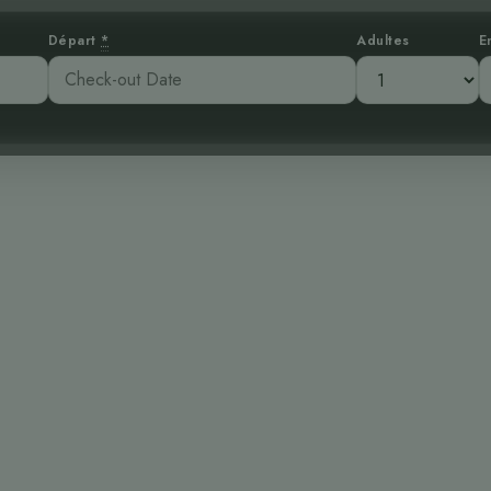
Départ
*
Adultes
E
 de la Colonie :
pendola à tête 
:59 pm