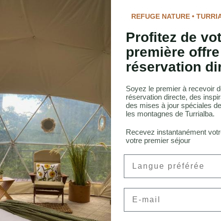
 de notre retraite ou que vous exploriez les forêts tropicales plus
REFUGE NATURE • TURRI
ulpteur social du monde aviaire est une véritable merveille du mon
ignage du pouvoir de la coopération dans le règne animal.
Profitez de vo
uide complet sur les
oiseaux du Costa Rica
première offre
réservation di
Soyez le premier à recevoir d
réservation directe, des inspir
des mises à jour spéciales de
les montagnes de Turrialba.
au Costa Rica
Recevez instantanément vot
votre premier séjour
a
Preferred Language
onneau, CFA
Email