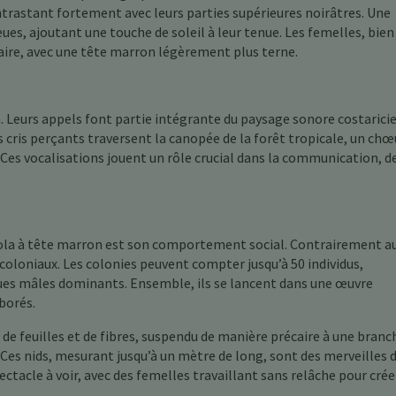
ntrastant fortement avec leurs parties supérieures noirâtres. Une
ues, ajoutant une touche de soleil à leur tenue. Les femelles, bien
aire, avec une tête marron légèrement plus terne.
a. Leurs appels font partie intégrante du paysage sonore costaricie
s cris perçants traversent la canopée de la forêt tropicale, un chœ
Ces vocalisations jouent un rôle crucial dans la communication, de
dola à tête marron est son comportement social. Contrairement a
coloniaux. Les colonies peuvent compter jusqu’à 50 individus,
ues mâles dominants. Ensemble, ils se lancent dans une œuvre
borés.
, de feuilles et de fibres, suspendu de manière précaire à une branc
. Ces nids, mesurant jusqu’à un mètre de long, sont des merveilles 
pectacle à voir, avec des femelles travaillant sans relâche pour crée