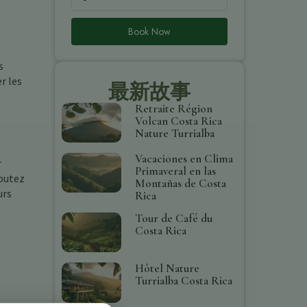
Book Now
s
s
r les
最新故事
Retraite Région
Volcan Costa Rica
Nature Turrialba
Vacaciones en Clima
r
Primaveral en las
coutez
Montañas de Costa
urs
Rica
Tour de Café du
Costa Rica
Hôtel Nature
Turrialba Costa Rica