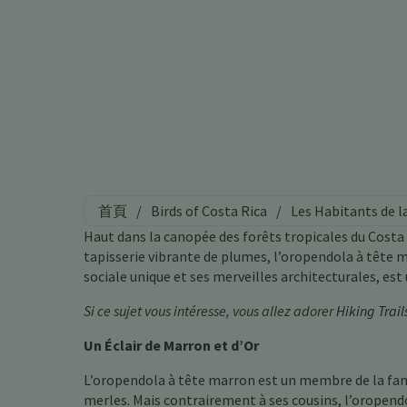
首頁
/
Birds of Costa Rica
/
Les Habitants de l
Haut dans la canopée des forêts tropicales du Costa 
tapisserie vibrante de plumes, l’oropendola à tête ma
sociale unique et ses merveilles architecturales, es
Si ce sujet vous intéresse, vous allez adorer
Hiking Trail
Un Éclair de Marron et d’Or
L’oropendola à tête marron est un membre de la famil
merles. Mais contrairement à ses cousins, l’oropendo