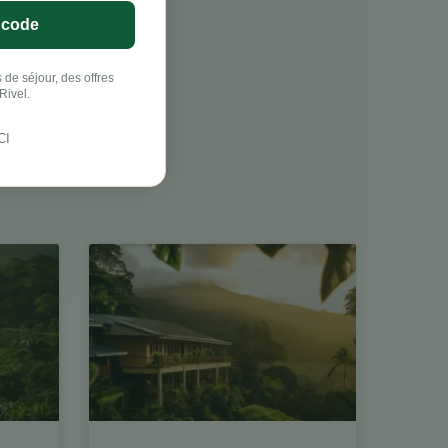
 code
 de séjour, des offres
Rivel.
CI