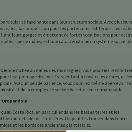
articularité fascinante dans leur structure sociale. Avec plusieur
s mâles, la compétition pour les partenaires est féroce. Les mâle
ant leurs gorges et émettant de fortes vocalisations pour attire
femelles que de mâles, est une caractéristique du système social de
taricienne nichée au milieu des montagnes, vous pourriez rencontre
pour leur plumage distinctif virevoltant à travers les arbres, et é
opicale. Avec un peu de patience, vous pourriez même apercevoir le
niosité et de la complexité sociale de cet oiseau remarquable.
 l’Oropendola
u au Costa Rica, en particulier dans les basses terres et les
d bien au-delà de nos frontières. On peut les trouver dans toute
umides et les bords des anciennes plantations.