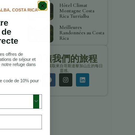
 loin,
Hôtel Climat
ALBA, COSTA RICA
Montagne Costa
de
Rica Turrialba
tre
Meilleures
 de
Randonnées au Costa
Rica
recte
es offres de
追隨我們的旅程
ations de séjour et
 notre refuge dans
保持聯繫，獲取來自哥斯達黎加山丘的每日
靈感。
re code de 10% pour