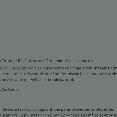
a Colonie : Révélation de l’Oropendola à tête marron
Rica, une symphonie de pépiements et d’appels remplit l’air. Parm
rron prend le devant de la scène. Cet oiseau fascinant, avec sa vie
t une véritable merveille du monde naturel.
s Costa Rica
.
le des ictéridés, partageant une parenté avec les orioles et les
la arbore un plumage qui n’a rien d’ordinaire. Les mâles sont orn