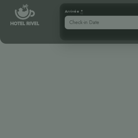
Arrivée
*
Les Habitants
l’Oro
Benjamin Charbonneau, CFA
April 16, 2026
7