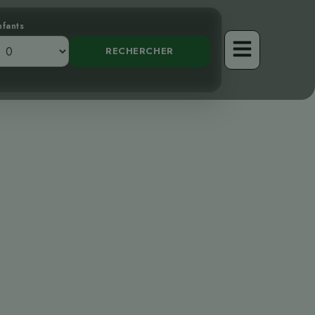
nfants
 Révélation de
marron