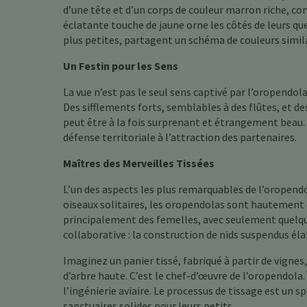
d’une tête et d’un corps de couleur marron riche, co
éclatante touche de jaune orne les côtés de leurs que
plus petites, partagent un schéma de couleurs simil
Un Festin pour les Sens
La vue n’est pas le seul sens captivé par l’oropendol
Des sifflements forts, semblables à des flûtes, et de
peut être à la fois surprenant et étrangement beau. 
défense territoriale à l’attraction des partenaires.
Maîtres des Merveilles Tissées
L’un des aspects les plus remarquables de l’oropen
oiseaux solitaires, les oropendolas sont hautement 
principalement des femelles, avec seulement quelq
collaborative : la construction de nids suspendus éla
Imaginez un panier tissé, fabriqué à partir de vignes
d’arbre haute. C’est le chef-d’œuvre de l’oropendola
l’ingénierie aviaire. Le processus de tissage est un s
sanctuaires solides pour leurs petits.