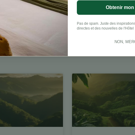
Obtenir mon
Pas de spam. Juste des inspirations
directes et des nouvelles de l'Hôtel 
LinkedIn
NON, MER