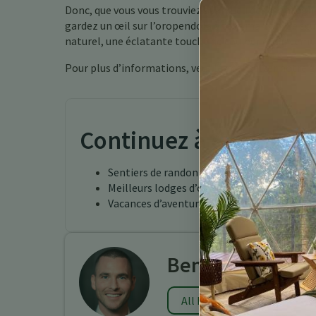
Donc, que vous vous trouviez au milieu des montagnes
gardez un œil sur l’oropendola à tête marron. Ce sc
naturel, une éclatante touche de couleur et un témo
Pour plus d’informations, veuillez consulter notre g
Continuez à explorer
Sentiers de randonnée Costa Rica
Meilleurs lodges d’observation des oiseaux 
Vacances d’aventure au Costa Rica Turrialb
Benjamin Charb
All Posts