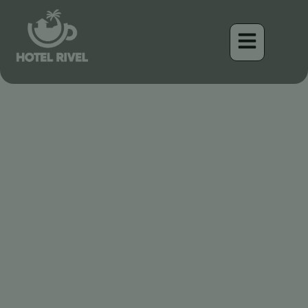
Le Tyran de l’Est
farouchement indépendant
: Un visiteur transitoire au
Costa Rica
Benjamin Charbonneau, CFA
April 16, 2026
3:20 pm