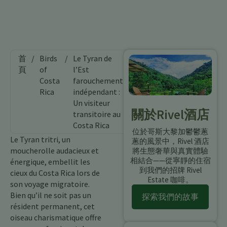
首
/
Birds
/
Le Tyran de
頁
of
l’Est
Costa
farouchement
Rica
indépendant :
Un visiteur
關於Rivel酒店
transitoire au
Costa Rica
位於哥斯大黎加鬱鬱蔥
Le Tyran tritri, un
蔥的風景中，Rivel 酒店
moucherolle audacieux et
將生態奢華與真實體驗
相結合——從寧靜的住宿
énergique, embellit les
到我們的招牌 Rivel
cieux du Costa Rica lors de
Estate 咖啡。
son voyage migratoire.
Bien qu’il ne soit pas un
探索我們的故事
résident permanent, cet
oiseau charismatique offre