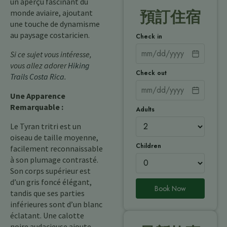
un aperçu fascinant du
monde aviaire, ajoutant
預訂住宿
une touche de dynamisme
au paysage costaricien.
Check in
Si ce sujet vous intéresse,
vous allez adorer
Hiking
Check out
Trails Costa Rica
.
Une Apparence
Remarquable :
Adults
Le Tyran tritri est un
oiseau de taille moyenne,
Children
facilement reconnaissable
à son plumage contrasté.
Son corps supérieur est
d’un gris foncé élégant,
Book Now
tandis que ses parties
inférieures sont d’un blanc
éclatant. Une calotte
noire audacieuse ajoute