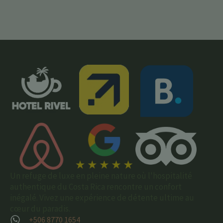
Un refuge de luxe en pleine nature où l'hospitalité
authentique du Costa Rica rencontre un confort
inégalé. Vivez une expérience de détente ultime au
cœur du paradis.
+506 8770 1654