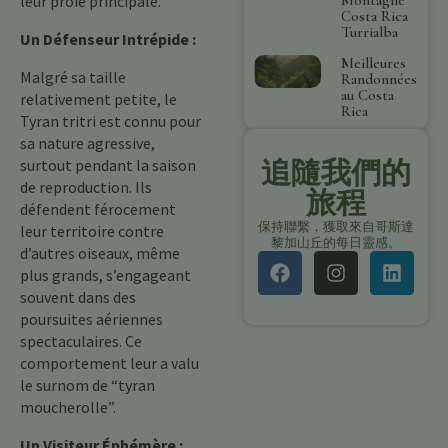
leur proie principale.
Costa Rica
Turrialba
Un Défenseur Intrépide :
Meilleures
Malgré sa taille
Randonnées
au Costa
relativement petite, le
Rica
Tyran tritri est connu pour
sa nature agressive,
追隨我們的
surtout pendant la saison
de reproduction. Ils
旅程
défendent férocement
保持聯繫，獲取來自哥斯達
leur territoire contre
黎加山丘的每日靈感。
d’autres oiseaux, même
plus grands, s’engageant
souvent dans des
poursuites aériennes
spectaculaires. Ce
comportement leur a valu
le surnom de “tyran
moucherolle”.
Un Visiteur Éphémère :