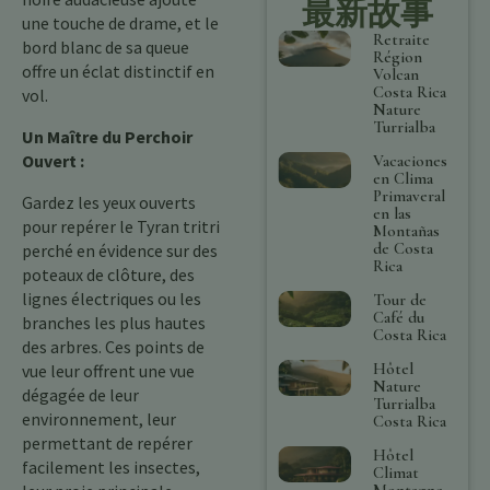
最新故事
une touche de drame, et le
Retraite
bord blanc de sa queue
Région
offre un éclat distinctif en
Volcan
Costa Rica
vol.
Nature
Turrialba
Un Maître du Perchoir
Ouvert :
Vacaciones
en Clima
Primaveral
Gardez les yeux ouverts
en las
pour repérer le Tyran tritri
Montañas
de Costa
perché en évidence sur des
Rica
poteaux de clôture, des
lignes électriques ou les
Tour de
Café du
branches les plus hautes
Costa Rica
des arbres. Ces points de
Hôtel
vue leur offrent une vue
Nature
dégagée de leur
Turrialba
environnement, leur
Costa Rica
permettant de repérer
Hôtel
facilement les insectes,
Climat
Montagne