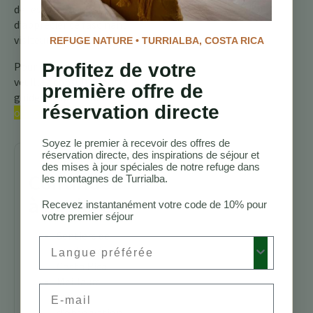
de lever les yeux et
d’apprécier ce fascinant
visiteur éphémère.
REFUGE NATURE • TURRIALBA, COSTA RICA
Pour plus d’informations,
Profitez de votre
veuillez consulter notre
première offre de
guide complet sur les
réservation directe
oiseaux du Costa Rica
Soyez le premier à recevoir des offres de
réservation directe, des inspirations de séjour et
des mises à jour spéciales de notre refuge dans
Continuez
les montagnes de Turrialba.
à explorer
Recevez instantanément votre code de 10% pour
votre premier séjour
Sentiers de
Preferred Language
randonnée au
Costa Rica
Meilleurs
Email
lodges
d’observation