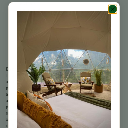
perchoirs
proéminents.
Apportez des
jumelles pour un
regard plus
rapproché.
Soyez patient et
observateur, car ils
peuvent être actifs
et mobiles.
En gardant un œil sur le
Tyran tritri, vous pouvez
ajouter un autre chapitre
passionnant à votre
aventure ornithologique
au Costa Rica. Alors, la
prochaine fois que vous
explorez les espaces
ouverts des basses terres
caribéennes, n’oubliez pas