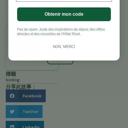
des oiseaux au
Costa Rica
Obtenir mon code
Pas de spam. Juste des inspirations de séjour, des offres
Benjamin
directes et des nouvelles de l'Hôtel Rivel.
Charbonneau,
CFA
NON, MERCI
All Posts
標籤
birding
分享此故事：
Facebook
Twitter
LinkedIn