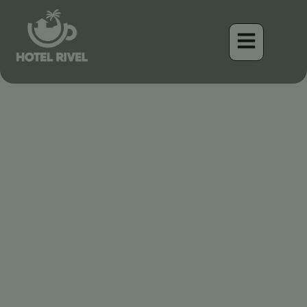
Le Trickster Étincelant :
Révélation du Vacher
Lustré
Benjamin Charbonneau, CFA
April 16, 2026
6:59 pm