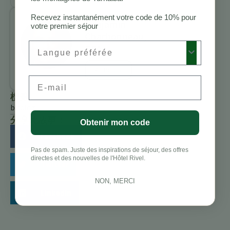
Recevez instantanément votre code de 10% pour
Benjamin
votre premier séjour
Charbonneau,
Preferred Language
CFA
All Posts
Email
標籤
birding
分享此故事：
Obtenir mon code
Facebook
Pas de spam. Juste des inspirations de séjour, des offres
directes et des nouvelles de l'Hôtel Rivel.
Twitter
NON, MERCI
LinkedIn