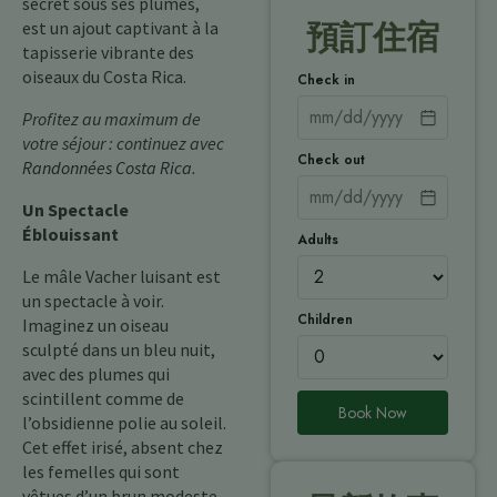
secret sous ses plumes,
est un ajout captivant à la
預訂住宿
tapisserie vibrante des
oiseaux du Costa Rica.
Check in
Profitez au maximum de
votre séjour : continuez avec
Check out
Randonnées Costa Rica
.
Un Spectacle
Éblouissant
Adults
Le mâle Vacher luisant est
un spectacle à voir.
Children
Imaginez un oiseau
sculpté dans un bleu nuit,
avec des plumes qui
scintillent comme de
Book Now
l’obsidienne polie au soleil.
Cet effet irisé, absent chez
les femelles qui sont
vêtues d’un brun modeste,