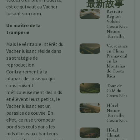
最新故事
est ce qui vaut au Vacher
Retraite
luisant son nom.
Région
Volcan
Un maître de la
Costa Rica
Nature
tromperie
Turrialba
Mais le véritable intérêt du
Vacaciones
Vacher luisant réside dans
en Clima
Primaveral
sa stratégie de
en las
reproduction.
Montañas
de Costa
Contrairement à la
Rica
plupart des oiseaux qui
construisent
Tour de
Café du
méticuleusement des nids
Costa Rica
et élèvent leurs petits, le
Hôtel
Vacher luisant est un
Nature
parasite de couvée. En
Turrialba
effet, ce rusé trompeur
Costa Rica
pond ses œufs dans les
Hôtel
nids d’oiseaux chanteurs
Climat
Montagne