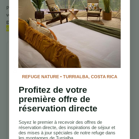
Pour plus d’informations,
veuillez consulter notre
guide complet sur les
oiseaux du Costa Rica
Continuez
à explorer
REFUGE NATURE • TURRIALBA, COSTA RICA
Sentiers de
Profitez de votre
randonnée au
Costa Rica
première offre de
Meilleurs
réservation directe
lodges
d’observation
Soyez le premier à recevoir des offres de
des oiseaux au
réservation directe, des inspirations de séjour et
Costa Rica
des mises à jour spéciales de notre refuge dans
les montagnes de Turrialba.