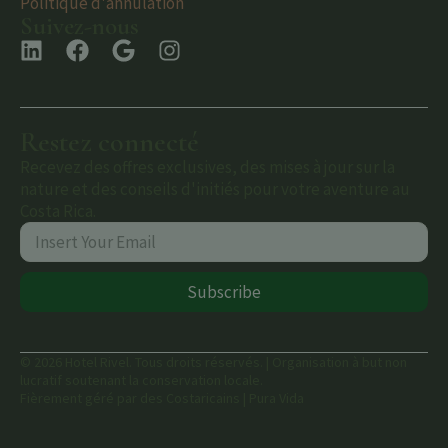
Politique d'annulation
Suivez-nous
Restez connecté
Recevez des offres exclusives, des mises à jour sur la
nature et des conseils d'initiés pour votre aventure au
Costa Rica.
Subscribe
© 2026 Hotel Rivel. Tous droits réservés. | Organisation à but non
lucratif soutenant la conservation locale.
Fièrement géré par des Costaricains | Pura Vida