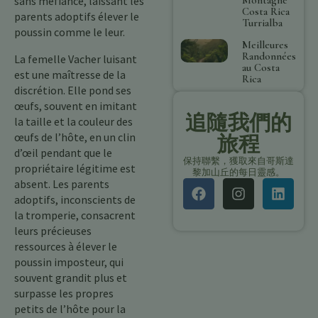
sans méfiance, laissant les
Costa Rica
parents adoptifs élever le
Turrialba
poussin comme le leur.
Meilleures
Randonnées
La femelle Vacher luisant
au Costa
est une maîtresse de la
Rica
discrétion. Elle pond ses
œufs, souvent en imitant
追隨我們的
la taille et la couleur des
œufs de l’hôte, en un clin
旅程
d’œil pendant que le
保持聯繫，獲取來自哥斯達
propriétaire légitime est
黎加山丘的每日靈感。
absent. Les parents
adoptifs, inconscients de
la tromperie, consacrent
leurs précieuses
ressources à élever le
poussin imposteur, qui
souvent grandit plus et
surpasse les propres
petits de l’hôte pour la