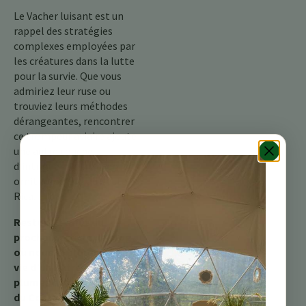
Le Vacher luisant est un
rappel des stratégies
complexes employées par
les créatures dans la lutte
pour la survie. Que vous
admiriez leur ruse ou
trouviez leurs méthodes
dérangeantes, rencontrer
ce trompeur aviaire ajoute
une autre couche
d’intrigue à votre aventure
ornithologique au Costa
Rica.
Restez à l’affût du
prochain article de blog,
où nous explorerons la
vie d’un autre résident à
plumes des montagnes
du Costa Rica !