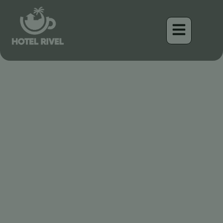
Le Sentinelle Silencieuse :
Découverte du Butor
Couronné dans les
Montagnes du Costa Rica
Benjamin Charbonneau, CFA
May 13, 2026
6:21 pm