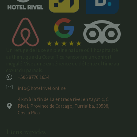
Un refuge de luxe en pleine nature où l'hospitalité
authentique du Costa Rica rencontre un confort
inégalé. Vivez une expérience de détente ultime au
cœur du paradis.
+506 8770 1654
info@hotelrivel.online
4 km à la fin de La entrada rivel en tayutic, C.
Rivel, Province de Cartago, Turrialba, 30508,
Costa Rica
Liens rapides