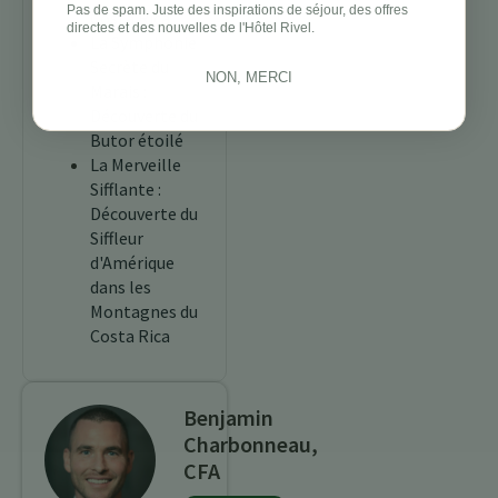
Pas de spam. Juste des inspirations de séjour, des offres
Costa Rica
directes et des nouvelles de l'Hôtel Rivel.
La Symphonie
Secrète du
NON, MERCI
Marais :
Découverte du
Butor étoilé
La Merveille
Sifflante :
Découverte du
Siffleur
d'Amérique
dans les
Montagnes du
Costa Rica
Benjamin
Charbonneau,
CFA