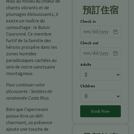
Mais au milieu du chœur de
chants vibrants et de
預訂住宿
plumages éblouissants, il
existe un maître du
Check in
camouflage : le Butor
Couronné. Ce membre
furtif de la famille des
Check out
hérons prospère dans les
zones humides
paradisiaques cachées au
Adults
sein de notre sanctuaire
montagneux.
Pour continuer votre
Children
découverte :
Sentiers de
randonnée Costa Rica
.
Bien que l’apercevoir
Book Now
puisse être un défi
charmant, sa présence
ajoute une touche de