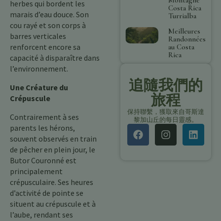
herbes qui bordent les
Costa Rica
marais d’eau douce. Son
Turrialba
cou rayé et son corps à
Meilleures
barres verticales
Randonnées
renforcent encore sa
au Costa
Rica
capacité à disparaître dans
l’environnement.
追隨我們的
Une Créature du
旅程
Crépuscule
保持聯繫，獲取來自哥斯達
Contrairement à ses
黎加山丘的每日靈感。
parents les hérons,
souvent observés en train
de pêcher en plein jour, le
Butor Couronné est
principalement
crépusculaire. Ses heures
d’activité de pointe se
situent au crépuscule et à
l’aube, rendant ses