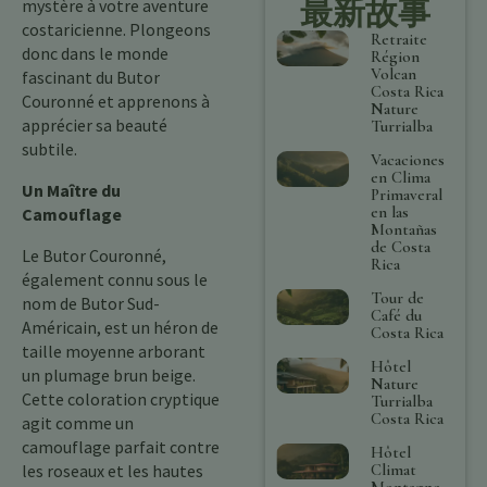
最新故事
mystère à votre aventure
costaricienne. Plongeons
Retraite
donc dans le monde
Région
Volcan
fascinant du Butor
Costa Rica
Couronné et apprenons à
Nature
apprécier sa beauté
Turrialba
subtile.
Vacaciones
en Clima
Un Maître du
Primaveral
en las
Camouflage
Montañas
de Costa
Le Butor Couronné,
Rica
également connu sous le
Tour de
nom de Butor Sud-
Café du
Américain, est un héron de
Costa Rica
taille moyenne arborant
Hôtel
un plumage brun beige.
Nature
Cette coloration cryptique
Turrialba
Costa Rica
agit comme un
camouflage parfait contre
Hôtel
Climat
les roseaux et les hautes
Montagne