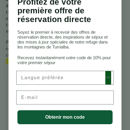
Profitez de votre
du Butor Couronné, un
première offre de
témoignage de la beauté
réservation directe
et de l’intrigue qui se
trouvent au cœur de nos
montagnes.
Soyez le premier à recevoir des offres de
réservation directe, des inspirations de séjour et
Pour plus d’informations,
des mises à jour spéciales de notre refuge dans
les montagnes de Turrialba.
consultez notre guide
complet sur les
oiseaux du
Recevez instantanément votre code de 10% pour
Costa Rica.
votre premier séjour
Preferred Language
Poursuivez
Email
votre
découverte
Obtenir mon code
Sentiers de
randonnée