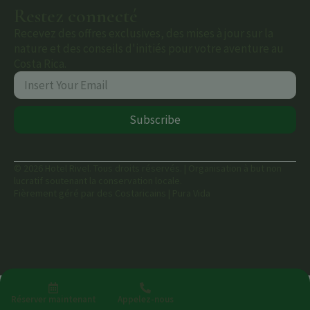
Restez connecté
Recevez des offres exclusives, des mises à jour sur la
nature et des conseils d'initiés pour votre aventure au
Costa Rica.
Subscribe
© 2026 Hotel Rivel. Tous droits réservés. | Organisation à but non
lucratif soutenant la conservation locale.
Fièrement géré par des Costaricains | Pura Vida
Réserver maintenant
Appelez-nous