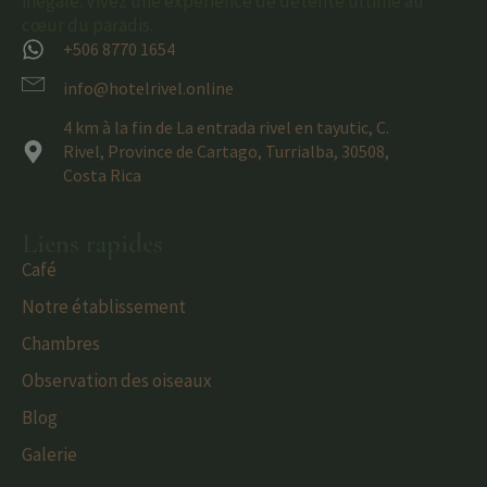
inégalé. Vivez une expérience de détente ultime au
cœur du paradis.
+506 8770 1654
info@hotelrivel.online
4 km à la fin de La entrada rivel en tayutic, C.
Rivel, Province de Cartago, Turrialba, 30508,
Costa Rica
Liens rapides
Café
Notre établissement
Chambres
Observation des oiseaux
Blog
Galerie