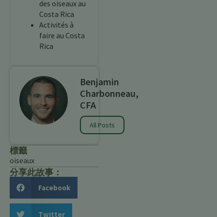
des oiseaux au
Costa Rica
Activités à
faire au Costa
Rica
Benjamin
Charbonneau,
CFA
All Posts
標籤
oiseaux
分享此故事：
Facebook
Twitter