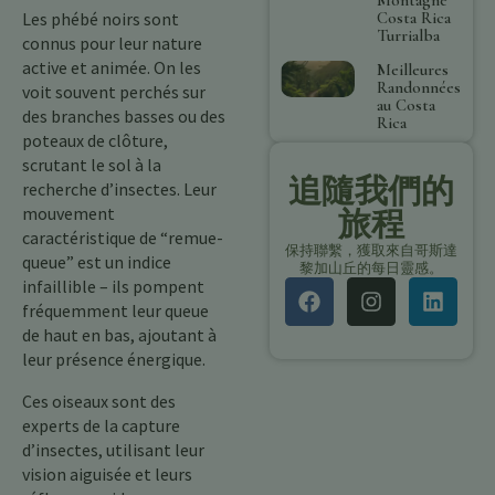
Costa Rica
Les phébé noirs sont
Turrialba
connus pour leur nature
active et animée. On les
Meilleures
Randonnées
voit souvent perchés sur
au Costa
des branches basses ou des
Rica
poteaux de clôture,
scrutant le sol à la
追隨我們的
recherche d’insectes. Leur
mouvement
旅程
caractéristique de “remue-
保持聯繫，獲取來自哥斯達
queue” est un indice
黎加山丘的每日靈感。
infaillible – ils pompent
fréquemment leur queue
de haut en bas, ajoutant à
leur présence énergique.
Ces oiseaux sont des
experts de la capture
d’insectes, utilisant leur
vision aiguisée et leurs