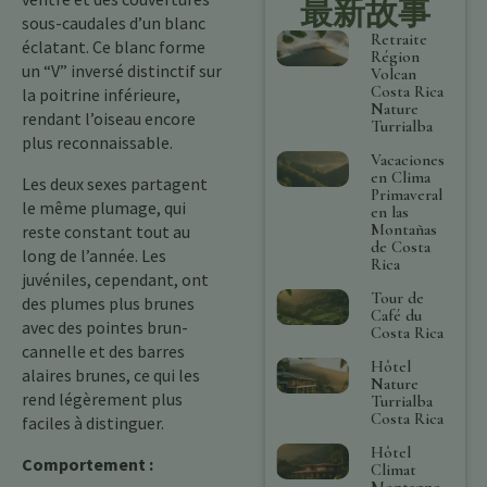
最新故事
sous-caudales d’un blanc
Retraite
éclatant. Ce blanc forme
Région
un “V” inversé distinctif sur
Volcan
Costa Rica
la poitrine inférieure,
Nature
rendant l’oiseau encore
Turrialba
plus reconnaissable.
Vacaciones
en Clima
Les deux sexes partagent
Primaveral
le même plumage, qui
en las
Montañas
reste constant tout au
de Costa
long de l’année. Les
Rica
juvéniles, cependant, ont
Tour de
des plumes plus brunes
Café du
avec des pointes brun-
Costa Rica
cannelle et des barres
Hôtel
alaires brunes, ce qui les
Nature
rend légèrement plus
Turrialba
Costa Rica
faciles à distinguer.
Hôtel
Comportement :
Climat
Montagne