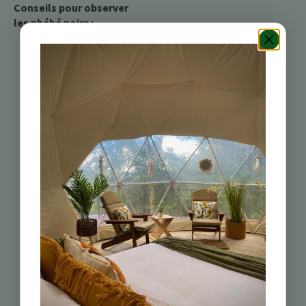
Conseils pour observer
les phébé noirs :
Écoutez leurs cris :
Le cri aigu et perçant
du phébé noir est un
bon indicateur de sa
présence.
Concentrez-vous
sur les perchoirs
bas :
Ces oiseaux se
perchent souvent
sur des poteaux de
clôture, des
branches et d’autres
structures basses, ce
qui les rend plus
faciles à repérer.
Soyez patient :
Les
phébé noirs sont des
oiseaux actifs, qui