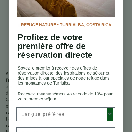
voltigent
constamment et
attrapent des
insectes. Prenez
REFUGE NATURE • TURRIALBA, COSTA RICA
votre temps et
Profitez de votre
observez-les à
distance pour
première offre de
apprécier leur
réservation directe
comportement
fascinant.
Soyez le premier à recevoir des offres de
Avec son apparence
réservation directe, des inspirations de séjour et
des mises à jour spéciales de notre refuge dans
frappante, sa personnalité
les montagnes de Turrialba.
animée et son abondance
dans les montagnes du
Recevez instantanément votre code de 10% pour
Costa Rica, le phébé noir
votre premier séjour
est un oiseau délicieux à
Preferred Language
rencontrer. Alors, gardez
l’œil ouvert pendant votre
retraite, et vous pourriez
Email
bien être récompensé par