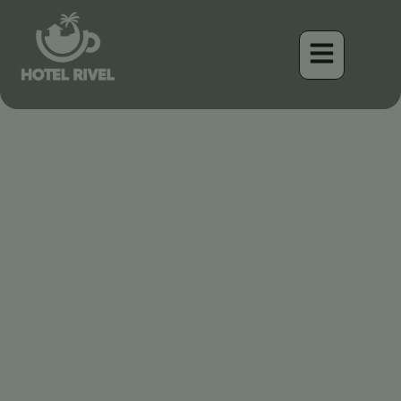
Le Phébé Noir : Un
Élégant Compagnon des
Montagnes Costaricaines
Benjamin Charbonneau, CFA
April 16, 2026
2:54 pm