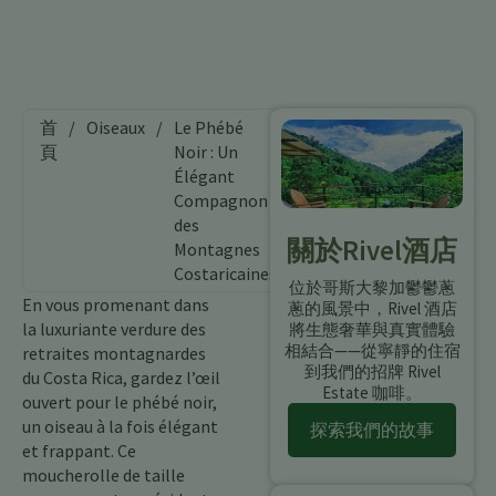
首
/
Oiseaux
/
Le Phébé
頁
Noir : Un
Élégant
Compagnon
des
關於Rivel酒店
Montagnes
Costaricaines
位於哥斯大黎加鬱鬱蔥
En vous promenant dans
蔥的風景中，Rivel 酒店
la luxuriante verdure des
將生態奢華與真實體驗
相結合——從寧靜的住宿
retraites montagnardes
到我們的招牌 Rivel
du Costa Rica, gardez l’œil
Estate 咖啡。
ouvert pour le phébé noir,
un oiseau à la fois élégant
探索我們的故事
et frappant. Ce
moucherolle de taille