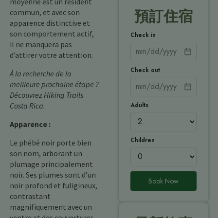
moyenne est un résident
commun, et avec son
預訂住宿
apparence distinctive et
son comportement actif,
Check in
il ne manquera pas
d’attirer votre attention.
Check out
À la recherche de la
meilleure prochaine étape ?
Découvrez
Hiking Trails
Adults
Costa Rica
.
Apparence :
Children
Le phébé noir porte bien
son nom, arborant un
plumage principalement
noir. Ses plumes sont d’un
Book Now
noir profond et fuligineux,
contrastant
magnifiquement avec un
ventre et des couvertures