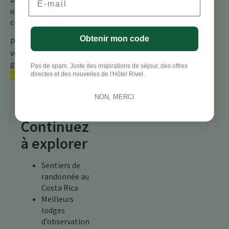
un aperçu de cette
créature élégante.
Obtenir mon code
Pour plus d’informations,
veuillez consulter notre
guide complet sur les
Pas de spam. Juste des inspirations de séjour, des offres
oiseaux du Costa Rica.
directes et des nouvelles de l'Hôtel Rivel.
NON, MERCI
Continuez
à explorer
Sentiers de
randonnée au
Costa Rica
Meilleurs
lodges
d’observation