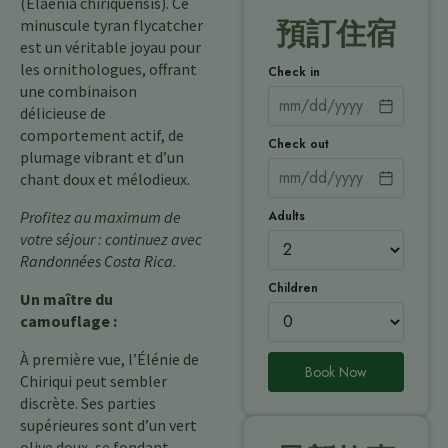
(Elaenia chiriquensis). Ce
minuscule tyran flycatcher
預訂住宿
est un véritable joyau pour
les ornithologues, offrant
Check in
une combinaison
délicieuse de
comportement actif, de
Check out
plumage vibrant et d’un
chant doux et mélodieux.
Adults
Profitez au maximum de
votre séjour : continuez avec
Randonnées Costa Rica
.
Children
Un maître du
camouflage :
À première vue, l’Élénie de
Book Now
Chiriqui peut sembler
discrète. Ses parties
supérieures sont d’un vert
olive doux, se fondant