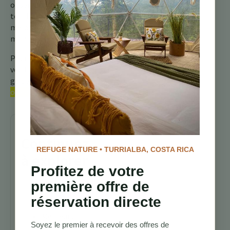
observer, ajoutant une
touche de vivacité et de
mélodie aux forêts
montagneuses.
Pour plus d’informations,
veuillez consulter notre
guide complet sur les
oiseaux du Costa Rica
Continuez
REFUGE NATURE • TURRIALBA, COSTA RICA
à explorer
Profitez de votre
Sentiers de
première offre de
randonnée au
réservation directe
Costa Rica
Meilleurs
Soyez le premier à recevoir des offres de
lodges