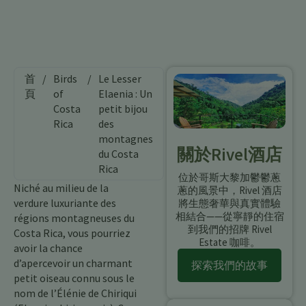
首
/
Birds
/
Le Lesser
頁
of
Elaenia : Un
Costa
petit bijou
Rica
des
montagnes
關於Rivel酒店
du Costa
Rica
位於哥斯大黎加鬱鬱蔥
Niché au milieu de la
蔥的風景中，Rivel 酒店
verdure luxuriante des
將生態奢華與真實體驗
相結合——從寧靜的住宿
régions montagneuses du
到我們的招牌 Rivel
Costa Rica, vous pourriez
Estate 咖啡。
avoir la chance
d’apercevoir un charmant
探索我們的故事
petit oiseau connu sous le
nom de l’Élénie de Chiriqui