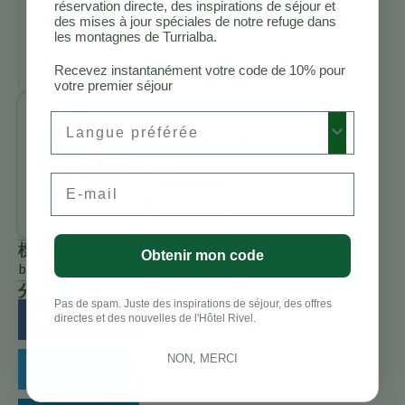
réservation directe, des inspirations de séjour et
d’observation
des mises à jour spéciales de notre refuge dans
des oiseaux au
les montagnes de Turrialba.
Costa Rica
Recevez instantanément votre code de 10% pour
votre premier séjour
Preferred Language
Benjamin
Charbonneau,
CFA
Email
All Posts
標籤
Obtenir mon code
birding
分享此故事：
Pas de spam. Juste des inspirations de séjour, des offres
Facebook
directes et des nouvelles de l'Hôtel Rivel.
NON, MERCI
Twitter