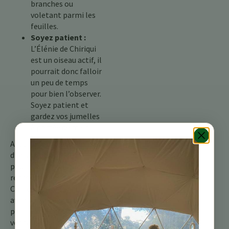
branches ou
voletant parmi les
feuilles.
Soyez patient :
L’Élénie de Chiriqui
est un oiseau actif, il
pourrait donc falloir
un peu de temps
pour bien l’observer.
Soyez patient et
gardez vos jumelles
à portée de main.
Avec un peu de patience et
d’observation, vous
pourriez avoir la chance de
rencontrer l’Élénie de
Chiriqui lors de votre
aventure costaricienne. Ce
petit oiseau est un
véritable plaisir à