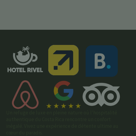
Un refuge de luxe en pleine nature où l'hospitalité
authentique du Costa Rica rencontre un confort
inégalé. Vivez une expérience de détente ultime au
cœur du paradis.