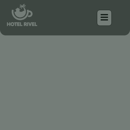
Le Lesser Elaenia : Un
petit bijou des montagnes
du Costa Rica
Benjamin Charbonneau, CFA
April 16, 2026
2:16 pm