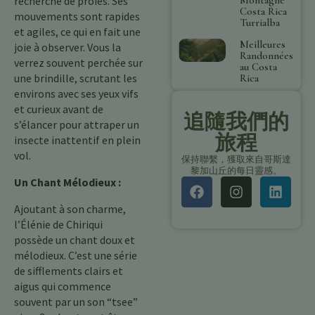
recherche de proies. Ses
Costa Rica
mouvements sont rapides
Turrialba
et agiles, ce qui en fait une
Meilleures
joie à observer. Vous la
Randonnées
verrez souvent perchée sur
au Costa
une brindille, scrutant les
Rica
environs avec ses yeux vifs
et curieux avant de
追隨我們的
s’élancer pour attraper un
旅程
insecte inattentif en plein
vol.
保持聯繫，獲取來自哥斯達
黎加山丘的每日靈感。
Un Chant Mélodieux :
Ajoutant à son charme,
l’Élénie de Chiriqui
possède un chant doux et
mélodieux. C’est une série
de sifflements clairs et
aigus qui commence
souvent par un son “tsee”