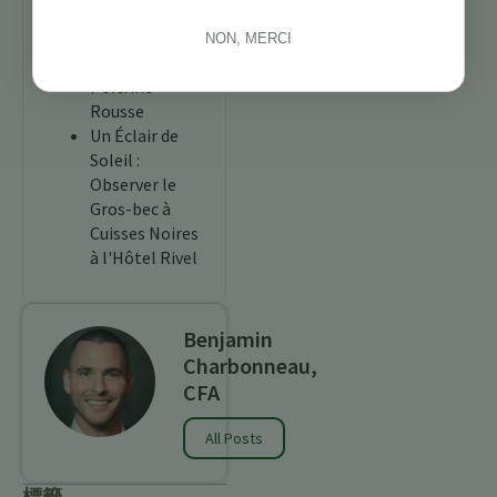
Timide :
Découverte du
NON, MERCI
Formicaire à
Poitrine
Rousse
Un Éclair de
Soleil :
Observer le
Gros-bec à
Cuisses Noires
à l'Hôtel Rivel
Benjamin
Charbonneau,
CFA
All Posts
標籤