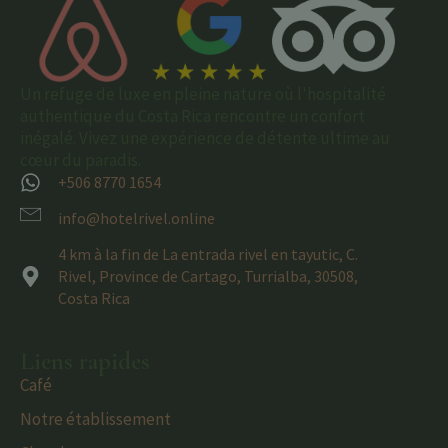
Un refuge de luxe en pleine nature où l'hospitalité
authentique du Costa Rica rencontre un confort
inégalé. Vivez une expérience de détente ultime au
cœur du paradis.
+506 8770 1654
info@hotelrivel.online
4 km à la fin de La entrada rivel en tayutic, C.
Rivel, Province de Cartago, Turrialba, 30508,
Costa Rica
Liens rapides
Café
Notre établissement