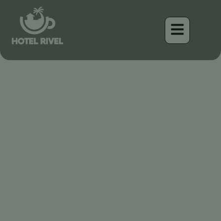
Découverte du chanteur
timide de la forêt tropicale
: le Coucou à bec jaune
Benjamin Charbonneau, CFA
May 13, 2026
4:26 pm