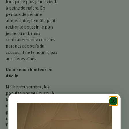
lorsque le plus jeune vient
à peine de naître. En
période de pénurie
alimentaire, le mâle peut
retirer le poussin le plus
jeune du nid, mais
contrairement à certains
parents adoptifs du
coucou, il ne le nourrit pas
aux frères aînés.
Un oiseau chanteur en
déclin
Malheureusement, les
populations de Coucou à
bec jaune ont diminué
régulièrement, en
particulier dans les
régions occidentales de
l’Amérique du Nord. La