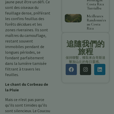
jaune peut être un défi. Ce
Costa Rica
sont des oiseaux du
Turrialba
feuillage dense, préférant
Meilleures
les confins feuillus des
Randonnées
forêts décidues et les
au Costa
Rica
zones riveraines. Ils sont
maîtres du camouflage,
restant souvent
追隨我們的
immobiles pendant de
旅程
longues périodes, se
fondant parfaitement
保持聯繫，獲取來自哥斯達
黎加山丘的每日靈感。
dans la lumière tamisée
filtrant à travers les
feuilles.
Le chant du Corbeau de
la Pluie
Mais ce n’est pas parce
qu’ils sont timides qu’ils
sont silencieux. Le Coucou