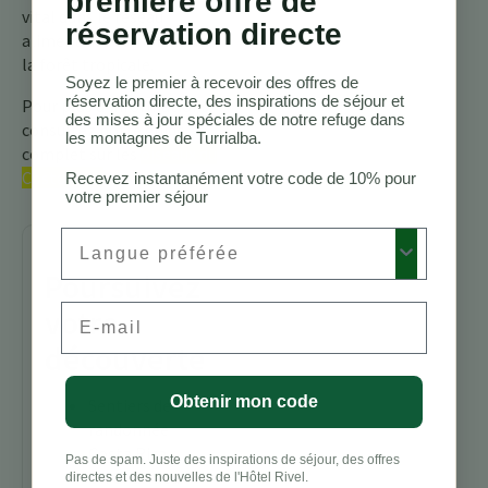
première offre de
vital dans le réseau
réservation directe
alimentaire complexe de
la forêt tropicale.
Soyez le premier à recevoir des offres de
réservation directe, des inspirations de séjour et
Pour plus d’informations,
des mises à jour spéciales de notre refuge dans
consultez notre guide
les montagnes de Turrialba.
complet sur les
oiseaux du
Costa Rica.
Recevez instantanément votre code de 10% pour
votre premier séjour
Preferred Language
Poursuivez
Email
votre
découverte
Obtenir mon code
Sentiers de
randonnée
Costa Rica
Pas de spam. Juste des inspirations de séjour, des offres
Un Charmeur
directes et des nouvelles de l'Hôtel Rivel.