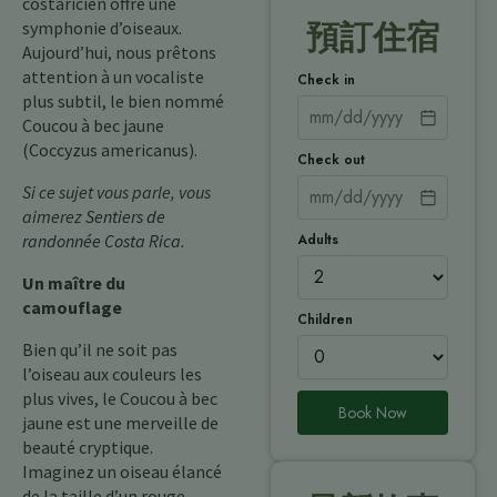
costaricien offre une
symphonie d’oiseaux.
預訂住宿
Aujourd’hui, nous prêtons
attention à un vocaliste
Check in
plus subtil, le bien nommé
Coucou à bec jaune
(Coccyzus americanus).
Check out
Si ce sujet vous parle, vous
aimerez
Sentiers de
Adults
randonnée Costa Rica
.
Un maître du
camouflage
Children
Bien qu’il ne soit pas
l’oiseau aux couleurs les
plus vives, le Coucou à bec
Book Now
jaune est une merveille de
beauté cryptique.
Imaginez un oiseau élancé
de la taille d’un rouge-