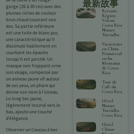
最新故事
gorge (26 à 30 cm) avec des
Retraite
plumes riches de couleur
Région
brun chaud couvrant son
Volcan
Costa Rica
dos. Sa partie inférieure
Nature
est une toile de blanc pur,
Turrialba
une caractéristique qu’il
Vacaciones
dissimule habilement en
en Clima
courbant les épaules
Primaveral
en las
lorsqu’il est perché. Un
Montañas
masque noir frappant orne
de Costa
son visage, compensé par
Rica
un anneau jaune vif autour
Tour de
de ses yeux, un phare qui
Café du
Costa Rica
donne son nom à l’oiseau.
Le long bec jaune,
Hôtel
légèrement incurvé vers le
Nature
Turrialba
bas, ajoute une touche
Costa Rica
d’élégance.
Hôtel
Climat
Observer un Coucou à bec
Montagne