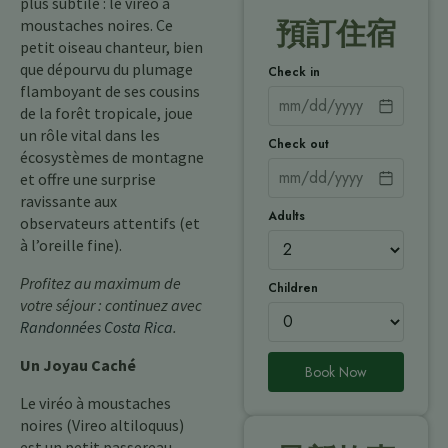
plus subtile : le viréo à
moustaches noires. Ce
預訂住宿
petit oiseau chanteur, bien
que dépourvu du plumage
Check in
flamboyant de ses cousins
de la forêt tropicale, joue
un rôle vital dans les
Check out
écosystèmes de montagne
et offre une surprise
ravissante aux
Adults
observateurs attentifs (et
à l’oreille fine).
Profitez au maximum de
Children
votre séjour : continuez avec
Randonnées Costa Rica
.
Un Joyau Caché
Book Now
Le viréo à moustaches
noires (Vireo altiloquus)
est un petit passereau