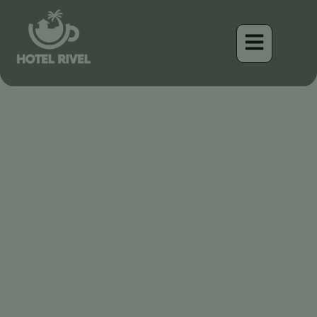
A Shy Singer: The Black-
capped Vireo of the Costa
Rican Highlands
Benjamin Charbonneau, CFA
April 16, 2026
7:26 am