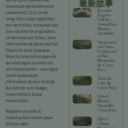
最新故事
mesurant généralement
Retraite
seulement 11,5 cm de
Région
long. Son corps supérieur
Volcan
Costa Rica
est vert olive, accentué par
Nature
une calotte brun grisâtre.
Turrialba
Le dessous est blanc, avec
Vacaciones
une touche de jaune sur les
en Clima
flancs et sous la queue.
Primaveral
en las
Mais la caractéristique clé
Montañas
qui distingue ce viréo est
de Costa
son homonyme – une ligne
Rica
noire audacieuse
Tour de
s’étendant du bec le long
Café du
Costa Rica
du côté de son visage,
ressemblant à une
Hôtel
moustache.
Nature
Turrialba
Costa Rica
Repérer un viréo à
moustaches noires peut
Hôtel
Climat
être un défi.
Montagne