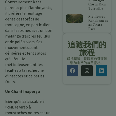
Contrairement à ses
Costa Rica
parents plus flamboyants,
Turrialba
il préfère le feuillage
Meilleures
dense des forêts de
Randonnées
montagne, en particulier
au Costa
Rica
dans les zones avec un bon
mélange d’arbres feuillus
et de palétuviers. Ses
追隨我們的
mouvements sont
旅程
délibérés et lents alors
qu’il fouille
保持聯繫，獲取來自哥斯達
黎加山丘的每日靈感。
méticuleusement les
feuilles à la recherche
d’insectes et de petits
fruits.
Un Chant Inaperçu
Bien qu’insaisissable à
l’œil, le viréo à
moustaches noires est un