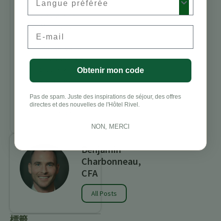
randonnée
Costa Rica
Meilleurs
Email
lodges
d’observation
des oiseaux au
Costa Rica
Obtenir mon code
Vacances
d’aventure au
Pas de spam. Juste des inspirations de séjour, des offres
Costa Rica
directes et des nouvelles de l'Hôtel Rivel.
Turrialba
NON, MERCI
Benjamin
Charbonneau,
CFA
All Posts
標籤