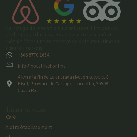
Un refuge de luxe en pleine nature où l'hospitalité
authentique du Costa Rica rencontre un confort
inégalé. Vivez une expérience de détente ultime au
cœur du paradis.
+506 8770 1654
info@hotelrivel.online
4 km à la fin de La entrada rivel en tayutic, C.
Rivel, Province de Cartago, Turrialba, 30508,
Costa Rica
Liens rapides
Café
Notre établissement