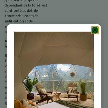
dépendant de la forêt, est
confronté au défi de
trouver des zones de
nidification et de
recherche de nourriture
appropriées.
Un Spectacle (et un Son)
à Contempler
Bien qu’il ne soit pas aussi
flashy que certains de ses
voisins costariciens, le
viréo à moustaches noires
est un ajout précieux aux
écosystèmes de
montagne. Son chant doux
et son rôle d’insectivore
contribuent à la santé
globale de la forêt. Pour