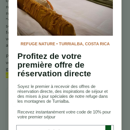
ceux qui visitent notre
refuge de montagne,
rester à l’écoute de l’appel
“whip-Tom-Kelly” et
scruter patiemment le
feuillage pourrait bien
vous récompenser d’un
REFUGE NATURE • TURRIALBA, COSTA RICA
aperçu de ce petit joyau.
Profitez de votre
Pour plus d’informations,
veuillez consulter notre
première offre de
guide complet sur les
réservation directe
oiseaux du Costa Rica.
Soyez le premier à recevoir des offres de
réservation directe, des inspirations de séjour et
des mises à jour spéciales de notre refuge dans
Continuez
les montagnes de Turrialba.
à explorer
Recevez instantanément votre code de 10% pour
votre premier séjour
Sentiers de
Preferred Language