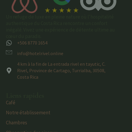
Un refuge de luxe en pleine nature où l'hospitalité
authentique du Costa Rica rencontre un confort
inégalé. Vivez une expérience de détente ultime au
cœur du paradis.
+506 8770 1654
info@hotelrivel.online
4 km à la fin de La entrada rivel en tayutic, C.
Rivel, Province de Cartago, Turrialba, 30508,
Costa Rica
Liens rapides
Café
Notre établissement
Chambres