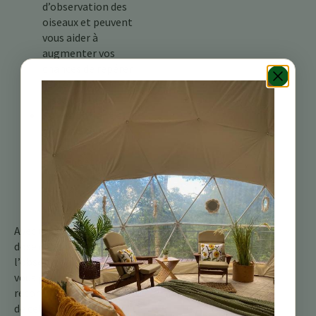
d’observation des
oiseaux et peuvent
vous aider à
augmenter vos
chances de repérer
cette espèce
insaisissable.
Soyez patient et
observateur :
Ces
oiseaux actifs
peuvent être
difficiles à repérer, la
patience et un œil vif
sont donc essentiels.
Avec un peu d’effort et une
dose d’enthousiasme pour
l’observation des oiseaux,
vous pourriez être
récompensé par un aperçu
de cette créature