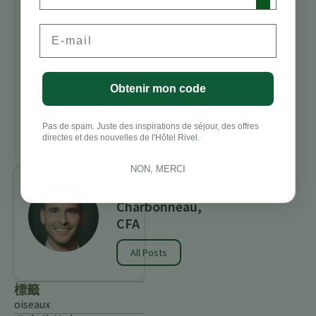
Vacances
d’aventure au
Email
Costa Rica
Turrialba
Meilleurs
Obtenir mon code
lodges
d’observation
des oiseaux au
Pas de spam. Juste des inspirations de séjour, des offres
Costa Rica
directes et des nouvelles de l'Hôtel Rivel.
NON, MERCI
Benjamin
Charbonneau,
CFA
All Posts
標籤
oiseaux