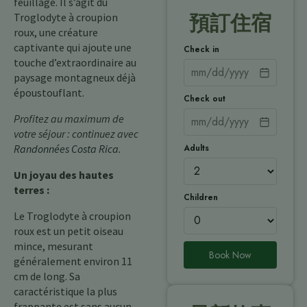
feuillage. Il s’agit du
Troglodyte à croupion
預訂住宿
roux, une créature
captivante qui ajoute une
Check in
touche d’extraordinaire au
paysage montagneux déjà
époustouflant.
Check out
Profitez au maximum de
votre séjour : continuez avec
Adults
Randonnées Costa Rica
.
Un joyau des hautes
terres :
Children
Le Troglodyte à croupion
roux est un petit oiseau
mince, mesurant
Book Now
généralement environ 11
cm de long. Sa
caractéristique la plus
frappante est sans aucun