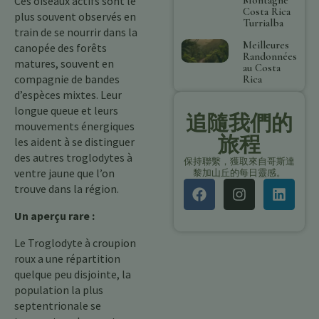
Ces oiseaux actifs sont le
Costa Rica
plus souvent observés en
Turrialba
train de se nourrir dans la
Meilleures
canopée des forêts
Randonnées
matures, souvent en
au Costa
compagnie de bandes
Rica
d’espèces mixtes. Leur
longue queue et leurs
追隨我們的
mouvements énergiques
旅程
les aident à se distinguer
des autres troglodytes à
保持聯繫，獲取來自哥斯達
ventre jaune que l’on
黎加山丘的每日靈感。
trouve dans la région.
Un aperçu rare :
Le Troglodyte à croupion
roux a une répartition
quelque peu disjointe, la
population la plus
septentrionale se