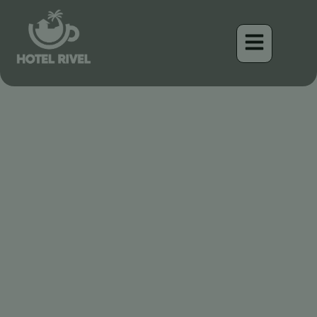
A flash of rufous in the
mountain canopy: The
Rufous-backed Wren
Benjamin Charbonneau, CFA
April 16, 2026
4:29 pm