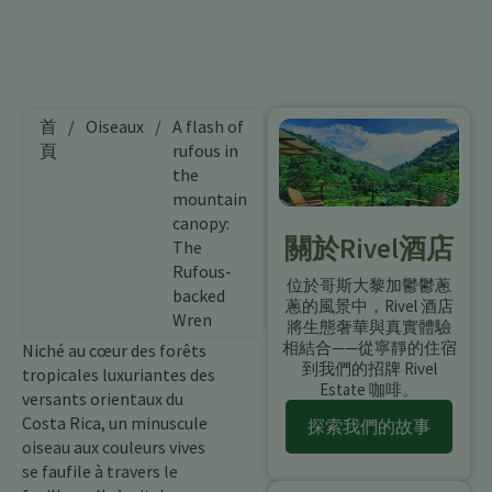
首
/
Oiseaux
/
A flash of
頁
rufous in
the
mountain
canopy:
關於Rivel酒店
The
Rufous-
位於哥斯大黎加鬱鬱蔥
backed
蔥的風景中，Rivel 酒店
Wren
將生態奢華與真實體驗
相結合——從寧靜的住宿
Niché au cœur des forêts
到我們的招牌 Rivel
tropicales luxuriantes des
Estate 咖啡。
versants orientaux du
Costa Rica, un minuscule
探索我們的故事
oiseau aux couleurs vives
se faufile à travers le