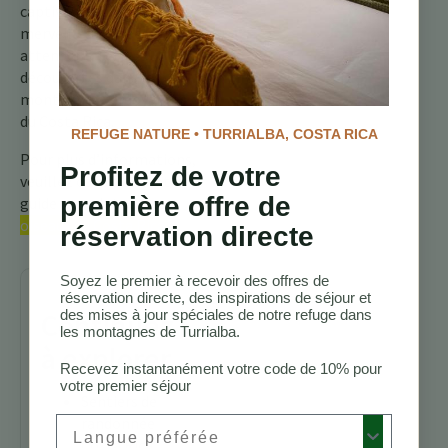
captivante, un rappel des
merveilles cachées qui
attendent d’être
découvertes dans les
montagnes verdoyantes
du Costa Rica.
REFUGE NATURE • TURRIALBA, COSTA RICA
Pour plus d’informations,
Profitez de votre
veuillez consulter notre
première offre de
guide complet sur les
oiseaux du Costa Rica.
réservation directe
Soyez le premier à recevoir des offres de
réservation directe, des inspirations de séjour et
Continuez
des mises à jour spéciales de notre refuge dans
les montagnes de Turrialba.
à explorer
Recevez instantanément votre code de 10% pour
votre premier séjour
Sentiers de
Preferred Language
randonnée
Costa Rica