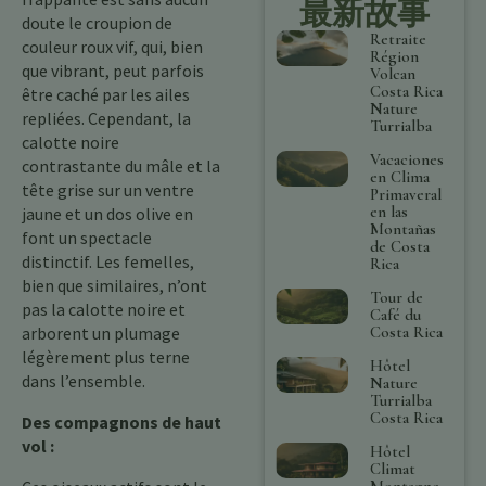
最新故事
doute le croupion de
Retraite
couleur roux vif, qui, bien
Région
que vibrant, peut parfois
Volcan
Costa Rica
être caché par les ailes
Nature
repliées. Cependant, la
Turrialba
calotte noire
Vacaciones
contrastante du mâle et la
en Clima
tête grise sur un ventre
Primaveral
en las
jaune et un dos olive en
Montañas
font un spectacle
de Costa
distinctif. Les femelles,
Rica
bien que similaires, n’ont
Tour de
pas la calotte noire et
Café du
Costa Rica
arborent un plumage
légèrement plus terne
Hôtel
dans l’ensemble.
Nature
Turrialba
Costa Rica
Des compagnons de haut
vol :
Hôtel
Climat
Montagne