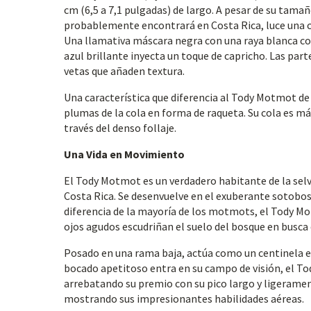
cm (6,5 a 7,1 pulgadas) de largo. A pesar de su tam
probablemente encontrará en Costa Rica, luce una cor
Una llamativa máscara negra con una raya blanca co
azul brillante inyecta un toque de capricho. Las part
vetas que añaden textura.
Una característica que diferencia al Tody Motmot d
plumas de la cola en forma de raqueta. Su cola es má
través del denso follaje.
Una Vida en Movimiento
El Tody Motmot es un verdadero habitante de la selva
Costa Rica. Se desenvuelve en el exuberante sotobo
diferencia de la mayoría de los motmots, el Tody M
ojos agudos escudriñan el suelo del bosque en busca 
Posado en una rama baja, actúa como un centinela
bocado apetitoso entra en su campo de visión, el To
arrebatando su premio con su pico largo y ligeramen
mostrando sus impresionantes habilidades aéreas.