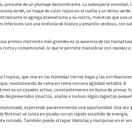
año, presume de un plumaje deslumbrante. La subespecie nominal, l
ona verde, un toque de color rojizo en el cuello y un dorso verde 
ntrastante le agrega dramatismo a su rostro, mientras que una ce
es inferiores son una sinfonía de blanco y amarillo verdoso, con su
e sus primos motmots más grandes es la ausencia de las llamativa
s corta y convencional, lo que le permite maniobrar con rapidez a
 tropical, que vive en las húmedas tierras bajas y las estribacione
sque, revoloteando de rama en rama con una agilidad notable. A
otmot es un cazador activo, constantemente en busca de presas. S
de desprevenidos insectos, arañas e incluso algún lagartijo peque
 emplumado, esperando pacientemente una oportunidad. Una vez 
dy Motmot se lanza en picada con un rápido estallido de energía,
te curvado. También puede atrapar libélulas y mariposas en el air