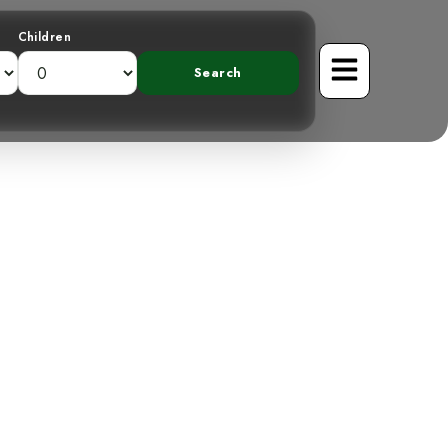
Children
e Tropical:
 Motmot