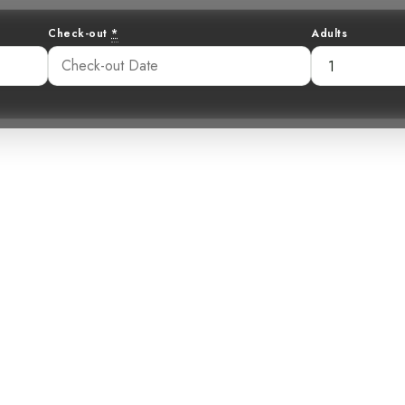
Check-out
*
Adults
 Joya del Bosqu
riendo el Tody
:58 pm