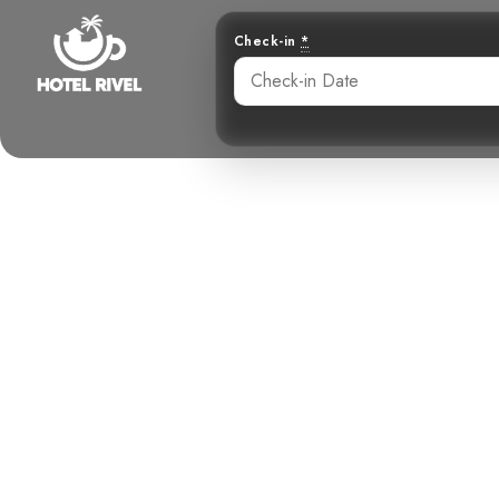
Check-in
*
El Pequeño
Descub
Benjamin Charbonneau, CFA
May 26, 2024
12