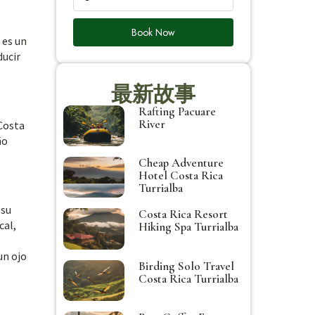
Book Now
 es un
ducir
最新故事
Rafting Pacuare
River
 Costa
ño
Cheap Adventure
Hotel Costa Rica
Turrialba
 su
Costa Rica Resort
cal,
Hiking Spa Turrialba
un ojo
Birding Solo Travel
Costa Rica Turrialba