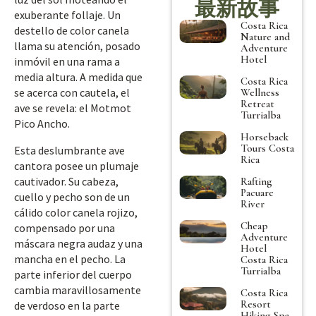
最新故事
exuberante follaje. Un
Costa Rica
destello de color canela
Nature and
llama su atención, posado
Adventure
Hotel
inmóvil en una rama a
media altura. A medida que
Costa Rica
se acerca con cautela, el
Wellness
Retreat
ave se revela: el Motmot
Turrialba
Pico Ancho.
Horseback
Tours Costa
Esta deslumbrante ave
Rica
cantora posee un plumaje
cautivador. Su cabeza,
Rafting
Pacuare
cuello y pecho son de un
River
cálido color canela rojizo,
Cheap
compensado por una
Adventure
máscara negra audaz y una
Hotel
mancha en el pecho. La
Costa Rica
Turrialba
parte inferior del cuerpo
cambia maravillosamente
Costa Rica
Resort
de verdoso en la parte
Hiking Spa