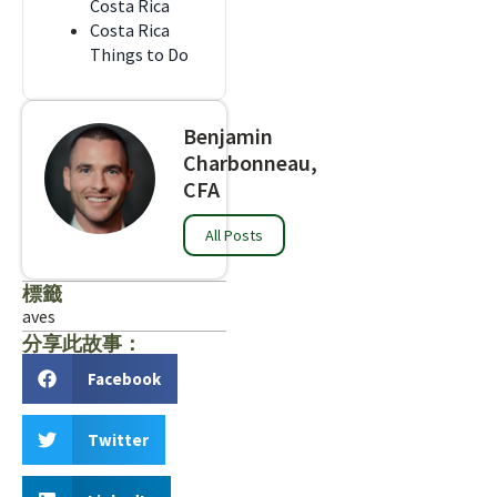
Costa Rica
Costa Rica
Things to Do
Benjamin
Charbonneau,
CFA
All Posts
標籤
aves
分享此故事：
Facebook
Twitter