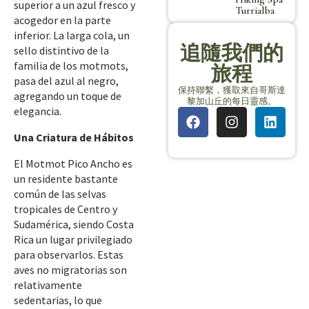
superior a un azul fresco y
Turrialba
acogedor en la parte
inferior. La larga cola, un
追隨我們的
sello distintivo de la
familia de los motmots,
旅程
pasa del azul al negro,
保持聯繫，獲取來自哥斯達
agregando un toque de
黎加山丘的每日靈感。
elegancia.
Una Criatura de Hábitos
El Motmot Pico Ancho es
un residente bastante
común de las selvas
tropicales de Centro y
Sudamérica, siendo Costa
Rica un lugar privilegiado
para observarlos. Estas
aves no migratorias son
relativamente
sedentarias, lo que