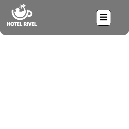
El Intrigante Motmot Pico
Ancho: Un Destello de
Color en la Selva Tropical
de Costa Rica
Benjamin Charbonneau, CFA
May 26, 2024
12:33 pm