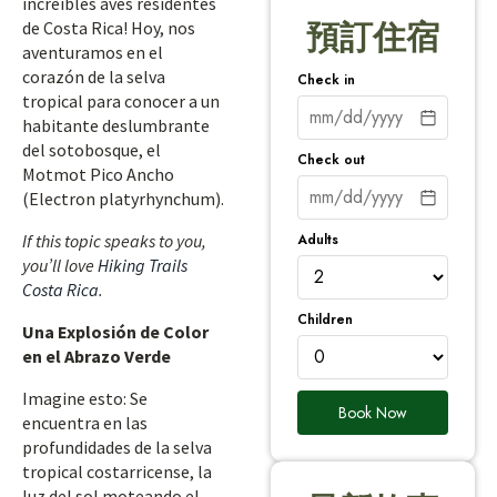
increíbles aves residentes
de Costa Rica! Hoy, nos
預訂住宿
aventuramos en el
corazón de la selva
Check in
tropical para conocer a un
habitante deslumbrante
del sotobosque, el
Check out
Motmot Pico Ancho
(Electron platyrhynchum).
Adults
If this topic speaks to you,
you’ll love
Hiking Trails
Costa Rica
.
Children
Una Explosión de Color
en el Abrazo Verde
Imagine esto: Se
Book Now
encuentra en las
profundidades de la selva
tropical costarricense, la
luz del sol moteando el