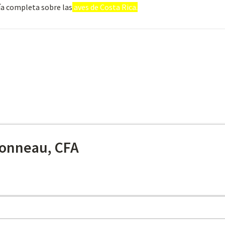
ía completa sobre las
aves de Costa Rica.
onneau, CFA