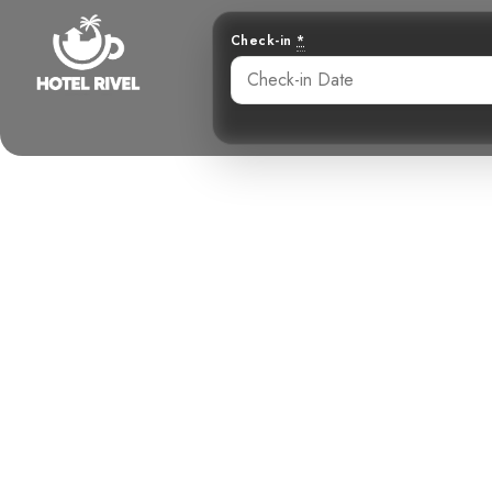
Check-in
*
El Encantado
Tr
Benjamin Charbonneau, CFA
June 3, 2024
3: