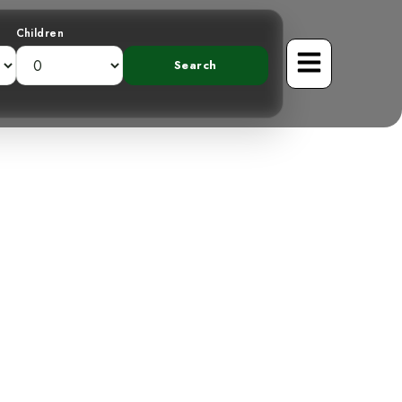
Children
Una Mirada al
ado