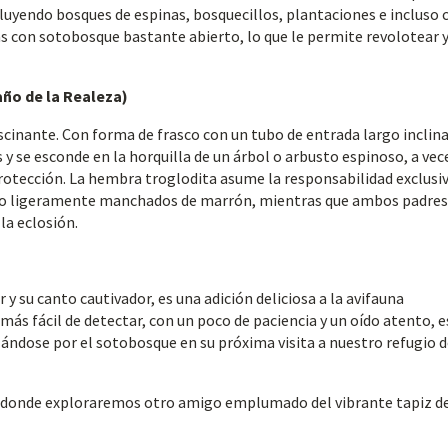
luyendo bosques de espinas, bosquecillos, plantaciones e incluso 
s con sotobosque bastante abierto, lo que le permite revolotear 
año de la Realeza)
ascinante. Con forma de frasco con un tubo de entrada largo inclin
 y se esconde en la horquilla de un árbol o arbusto espinoso, a vec
protección. La hembra troglodita asume la responsabilidad exclusi
as o ligeramente manchados de marrón, mientras que ambos padres
la eclosión.
y su canto cautivador, es una adición deliciosa a la avifauna
 más fácil de detectar, con un poco de paciencia y un oído atento, e
zándose por el sotobosque en su próxima visita a nuestro refugio 
, donde exploraremos otro amigo emplumado del vibrante tapiz d