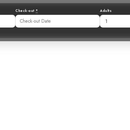
Check-out
*
Adults
r Parlanchín: 
oglodita Barrete
41 pm