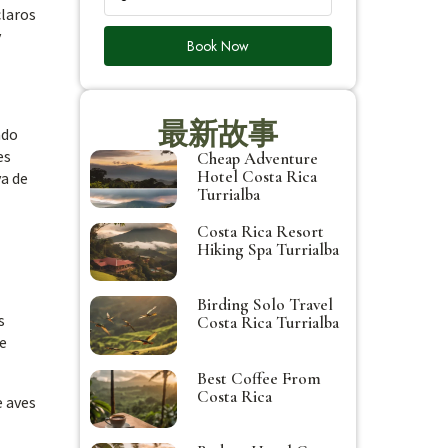
claros
y
Book Now
最新故事
ado
es
Cheap Adventure
Hotel Costa Rica
va de
Turrialba
Costa Rica Resort
Hiking Spa Turrialba
Birding Solo Travel
s
Costa Rica Turrialba
de
Best Coffee From
Costa Rica
e aves