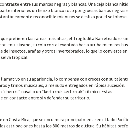
contraste entre sus marcas negras y blancas. Una ceja blanca níti
arte inferior es un lienzo blanco roto por gruesas barras negras 
instantáneamente reconocible mientras se desliza por el sotobosq
 que prefieren las ramas más altas, el Troglodita Barreteado es u
a con entusiasmo, su cola corta levantada hacia arriba mientras bus
de insectos, arañas y otros invertebrados, lo que lo convierte en
selva tropical.
s llamativo en su apariencia, lo compensa con creces con su talent
laros y trinos musicales, a menudo entregados en rápida sucesión.
cherrrt” nasal o un “kert rrruk kert rrruk” rítmico. Estas
 en contacto entre sí y defender su territorio.
e en Costa Rica, que se encuentra principalmente en el lado Pacífi
 y las estribaciones hasta los 800 metros de altitud. Su hábitat pref