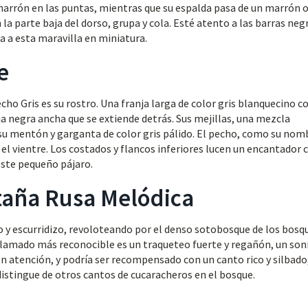
arrón en las puntas, mientras que su espalda pasa de un marrón o
la parte baja del dorso, grupa y cola. Esté atento a las barras neg
a a esta maravilla en miniatura.
e
ho Gris es su rostro. Una franja larga de color gris blanquecino c
ja negra ancha que se extiende detrás. Sus mejillas, una mezcla
 su mentón y garganta de color gris pálido. El pecho, como su nom
a el vientre. Los costados y flancos inferiores lucen un encantador 
este pequeño pájaro.
aña Rusa Melódica
do y escurridizo, revoloteando por el denso sotobosque de los bosq
lamado más reconocible es un traqueteo fuerte y regañón, un son
 atención, y podría ser recompensado con un canto rico y silbado
distingue de otros cantos de cucaracheros en el bosque.