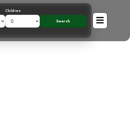
Children
scubriendo al
o Gris