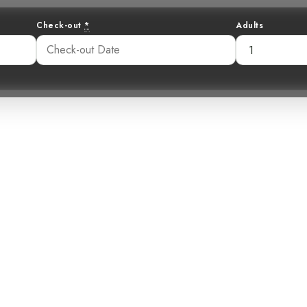
Check-out
*
Adults
r Parlanchín: De
achero de Pech
:56 am