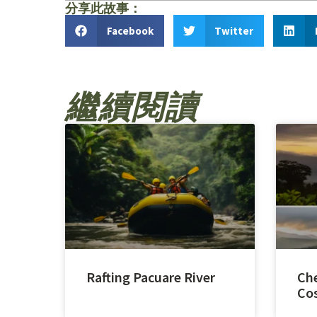
分享此故事：
Facebook
Twitter
繼續閱讀
Rafting Pacuare River
Che
Cos