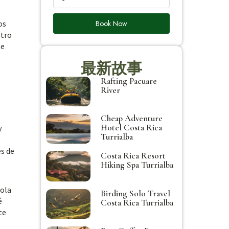
Book Now
os
stro
te
最新故事
s
Rafting Pacuare
River
Cheap Adventure
Hotel Costa Rica
y
Turrialba
s de
Costa Rica Resort
Hiking Spa Turrialba
bola
Birding Solo Travel
é
Costa Rica Turrialba
te