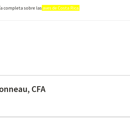
ía completa sobre las
aves de Costa Rica.
onneau, CFA