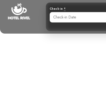
Check-in
*
El Encantado
Cucar
Benjamin Charbonneau, CFA
June 3, 2024
10