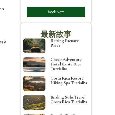
on.
Book Now
最新故事
Rafting Pacuare
er à
River
Cheap Adventure
Hotel Costa Rica
Turrialba
Costa Rica Resort
Hiking Spa Turrialba
Birding Solo Travel
Costa Rica Turrialba