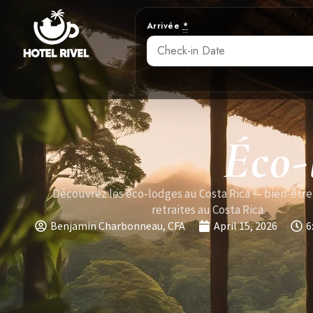
Arrivée
*
Éco-
Découvrez les éco-lodges au Costa Rica — bien-être
retraites au Costa Rica.
Benjamin Charbonneau, CFA
April 15, 2026
6