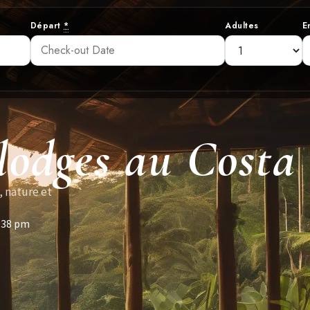
Départ
*
Adultes
E
lodges au Costa
, nature et
:38 pm