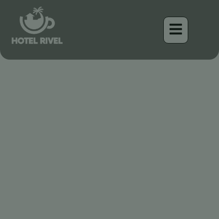
Desvelando la Joya
Crestada: Una Mirada al
Pavón Crestado
Benjamin Charbonneau, CFA
May 24, 2024
3:26 pm