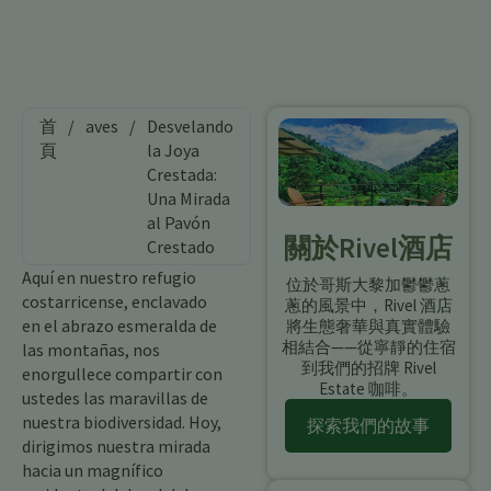
首
/
aves
/
Desvelando
頁
la Joya
Crestada:
Una Mirada
al Pavón
關於Rivel酒店
Crestado
Aquí en nuestro refugio
位於哥斯大黎加鬱鬱蔥
costarricense, enclavado
蔥的風景中，Rivel 酒店
en el abrazo esmeralda de
將生態奢華與真實體驗
相結合——從寧靜的住宿
las montañas, nos
到我們的招牌 Rivel
enorgullece compartir con
Estate 咖啡。
ustedes las maravillas de
nuestra biodiversidad. Hoy,
探索我們的故事
dirigimos nuestra mirada
hacia un magnífico