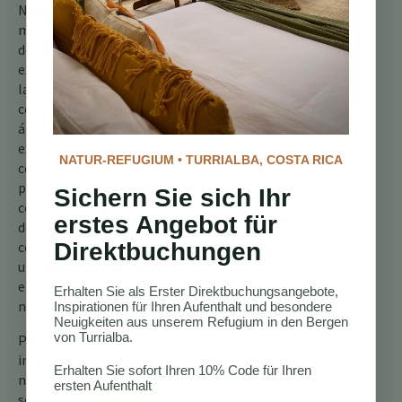
Nuestro refugio en la
montaña ofrece el punto
de partida ideal para
explorar las maravillas de
la selva tropical
costarricense. Con sus
árboles imponentes y su
exuberante vegetación,
NATUR-REFUGIUM • TURRIALBA, COSTA RICA
constituye el hábitat ideal
para el Pavón Crestado y
Sichern Sie sich Ihr
countless otras especies
erstes Angebot für
de aves. Reserve su estadía
con nosotros y emprenda
Direktbuchungen
un viaje de descubrimiento
en el corazón del paraíso
Erhalten Sie als Erster Direktbuchungsangebote,
natural.
Inspirationen für Ihren Aufenthalt und besondere
Neuigkeiten aus unserem Refugium in den Bergen
von Turrialba.
Para obtener más
información, consulte
Erhalten Sie sofort Ihren 10% Code für Ihren
nuestra guía completa
ersten Aufenthalt
sobre las
aves de Costa