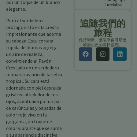
por un toque de un blanco
Turrialba
elegante.
Pero el verdadero
追隨我們的
protagonista es la cresta
旅程
impresionante que adorna
保持聯繫，獲取來自哥斯達
su cabeza. Esta corona
黎加山丘的每日靈感。
tupida de plumas agrega
un aire de realeza,
convirtiendo al Pavón
Crestado en un verdadero
monarca aviario de la selva
tropical. Su cara está
adornada con piel desnuda
grisácea alrededor de los
ojos, acentuada por un par
de carúnculas y papadas de
color rojo vivo en la
garganta, un toque de
color vibrante que se suma
a su apariencia distintiva.