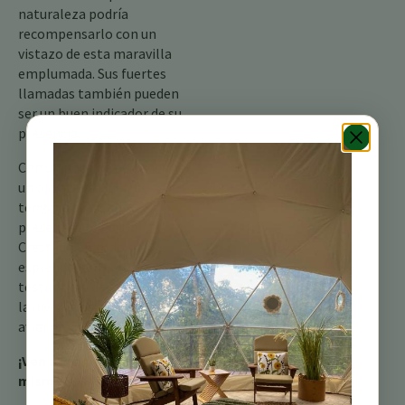
naturaleza podría
recompensarlo con un
vistazo de esta maravilla
emplumada. Sus fuertes
llamadas también pueden
ser un buen indicador de su
presencia.
Con un poco de paciencia y
un ojo atento, quizás
tenga la suerte de
presenciar al Pavón
Crestado en todo su
esplendor, un verdadero
testimonio de la belleza y
la diversidad de la vida
aviar de Costa Rica.
¡Ven a vivir la magia por ti
mismo!