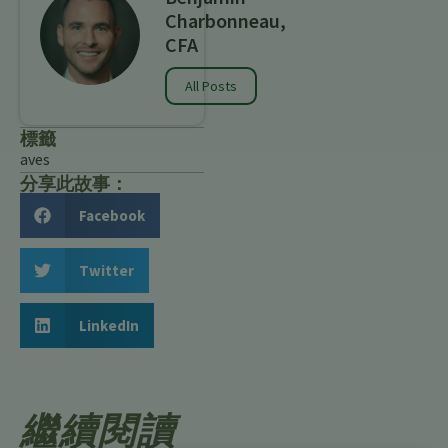
Charbonneau,
CFA
All Posts
標籤
aves
分享此故事：
Facebook
Twitter
LinkedIn
繼續閱讀