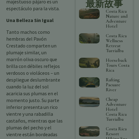
最新故事
majestuoso pájaro es un
espectáculo para la vista.
Costa Rica
Nature and
Una Belleza Sin Igual
Adventure
Hotel
Tanto machos como
Costa Rica
hembras del Pavón
Wellness
Crestado comparten un
Retreat
Turrialba
plumaje similar, un
marrón oliva oscuro que
Horseback
Tours Costa
brilla con débiles reflejos
Rica
verdosos o violáceos – un
despliegue deslumbrante
Rafting
Pacuare
cuando la luz del sol
River
acaricia sus plumas en el
Cheap
momento justo. Su parte
Adventure
inferior presenta un rico
Hotel
vientre y una rabadilla
Costa Rica
Turrialba
castaños, mientras que las
plumas del pecho y el
Costa Rica
Resort
vientre están bordeadas
Hiking Spa