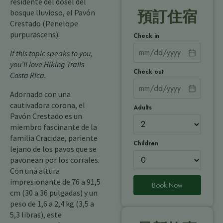
residente del dosel del
bosque lluvioso, el Pavón
預訂住宿
Crestado (Penelope
purpurascens).
Check in
If this topic speaks to you,
you’ll love
Hiking Trails
Check out
Costa Rica
.
Adornado con una
cautivadora corona, el
Adults
Pavón Crestado es un
miembro fascinante de la
familia Cracidae, pariente
Children
lejano de los pavos que se
pavonean por los corrales.
Con una altura
impresionante de 76 a 91,5
Book Now
cm (30 a 36 pulgadas) y un
peso de 1,6 a 2,4 kg (3,5 a
5,3 libras), este