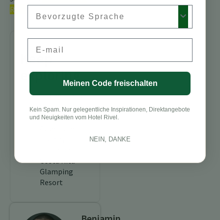
Rica.
Preferred Language
Email
Keep
exploring
Meinen Code freischalten
Hiking Trails
Costa Rica
Kein Spam. Nur gelegentliche Inspirationen, Direktangebote
Costa Rica
und Neuigkeiten vom Hotel Rivel.
Adventure
Holiday
NEIN, DANKE
Turrialba
Costa Rica
Glamping
Resort
Benjamin