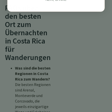
FAQs über
den besten
Ort zum
Übernachten
in Costa Rica
für
Wanderungen
Was sind die besten
Regionen in Costa
Rica zum Wandern?
Die besten Regionen
sind Arenal,
Monteverde und
Corcovado, die
jeweils einzigartige