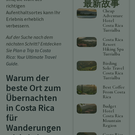
最新故事
richtigen
Cheap
Aufenthaltsortes kann Ihr
Adventure
Erlebnis erheblich
Hotel
Costa Rica
verbessern.
Turrialba
Auf der Suche nach dem
Costa Rica
nächsten Schritt? Entdecken
Resort
Hiking Spa
Sie
Plan a Trip to Costa
Turrialba
Rica: Your Ultimate Travel
Birding
Guide
.
Solo Travel
Costa Rica
Warum der
Turrialba
beste Ort zum
Best Coffee
From Costa
Übernachten
Rica
in Costa Rica
Budget
Hotel
für
Costa Rica
Mountain
Wanderungen
Region
Costa Rica