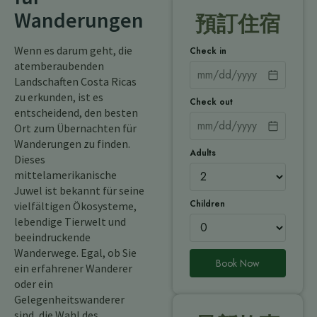
Wanderungen
預訂住宿
Wenn es darum geht, die
Check in
atemberaubenden
Landschaften Costa Ricas
zu erkunden, ist es
Check out
entscheidend, den besten
Ort zum Übernachten für
Wanderungen zu finden.
Adults
Dieses
mittelamerikanische
Juwel ist bekannt für seine
Children
vielfältigen Ökosysteme,
lebendige Tierwelt und
beeindruckende
Wanderwege. Egal, ob Sie
Book Now
ein erfahrener Wanderer
oder ein
Gelegenheitswanderer
sind, die Wahl des