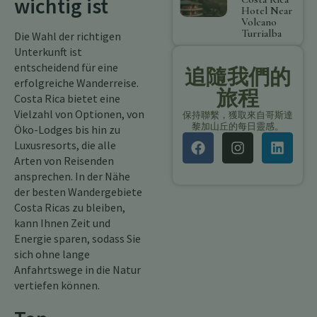
wichtig ist
Hotel Near
Volcano
Turrialba
Die Wahl der richtigen
Unterkunft ist
entscheidend für eine
追隨我們的
erfolgreiche Wanderreise.
旅程
Costa Rica bietet eine
Vielzahl von Optionen, von
保持聯繫，獲取來自哥斯達
黎加山丘的每日靈感。
Öko-Lodges bis hin zu
Luxusresorts, die alle
Arten von Reisenden
ansprechen. In der Nähe
der besten Wandergebiete
Costa Ricas zu bleiben,
kann Ihnen Zeit und
Energie sparen, sodass Sie
sich ohne lange
Anfahrtswege in die Natur
vertiefen können.