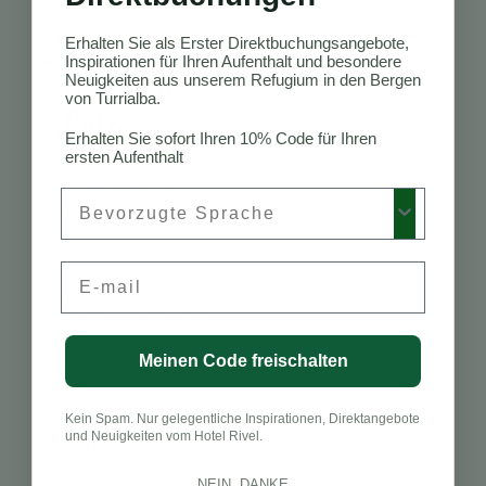
anbieten.
Erhalten Sie als Erster Direktbuchungsangebote,
10. Chirripó
Inspirationen für Ihren Aufenthalt und besondere
National
Neuigkeiten aus unserem Refugium in den Bergen
von Turrialba.
Park
Erhalten Sie sofort Ihren 10% Code für Ihren
ersten Aufenthalt
Als höchster Gipfel
Costa Ricas bietet
Preferred Language
Chirripó
anspruchsvolle
Wanderungen mit
Email
atemberaubenden
Ausblicken. Planen
Sie Ihren Aufenthalt
in lokalen Hütten
Meinen Code freischalten
oder Lodges, die
herzhafte
Mahlzeiten bieten,
Kein Spam. Nur gelegentliche Inspirationen, Direktangebote
und Neuigkeiten vom Hotel Rivel.
um Ihr Abenteuer zu
unterstützen.
NEIN, DANKE