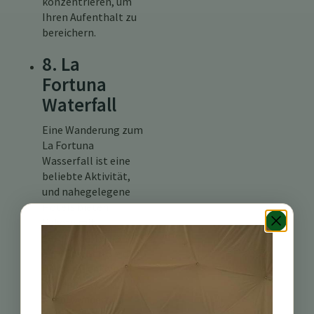
konzentrieren, um
Ihren Aufenthalt zu
bereichern.
8. La
Fortuna
Waterfall
Eine Wanderung zum
La Fortuna
Wasserfall ist eine
beliebte Aktivität,
und nahegelegene
Hotels bieten
Pakete mit
geführten Touren
an. Genießen Sie die
Bequemlichkeit, in
der Nähe dieses
Naturwunders zu