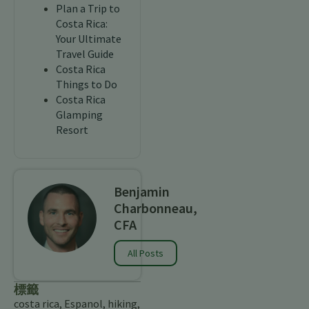
Plan a Trip to
Costa Rica:
Your Ultimate
Travel Guide
Costa Rica
Things to Do
Costa Rica
Glamping
Resort
Benjamin
Charbonneau,
CFA
All Posts
標籤
costa rica
,
Espanol
,
hiking
,