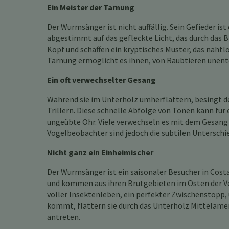
Ein Meister der Tarnung
Der Wurmsänger ist nicht auffällig. Sein Gefieder i
abgestimmt auf das gefleckte Licht, das durch das Bl
Kopf und schaffen ein kryptisches Muster, das naht
Tarnung ermöglicht es ihnen, von Raubtieren unentd
Ein oft verwechselter Gesang
Während sie im Unterholz umherflattern, besingt 
Trillern. Diese schnelle Abfolge von Tönen kann für 
ungeübte Ohr. Viele verwechseln es mit dem Gesan
Vogelbeobachter sind jedoch die subtilen Unterschi
Nicht ganz ein Einheimischer
Der Wurmsänger ist ein saisonaler Besucher in Cost
und kommen aus ihren Brutgebieten im Osten der Ver
voller Insektenleben, ein perfekter Zwischenstopp, 
kommt, flattern sie durch das Unterholz Mittelameri
antreten.