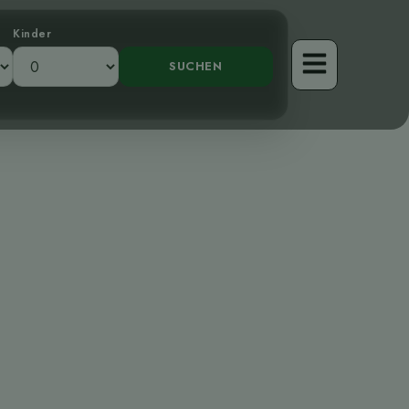
Kinder
 Unterholzes:
r