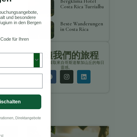
Bergklima Hotel
Costa Rica Turrialba
ktbuchungsangebote,
thalt und besondere
ugium in den Bergen
Beste Wanderungen
in Costa Rica
 Code für Ihren
追隨我們的旅程
保持聯繫，獲取來自哥斯達黎加山丘的每日
靈感。
ischalten
rationen, Direktangebote
KE