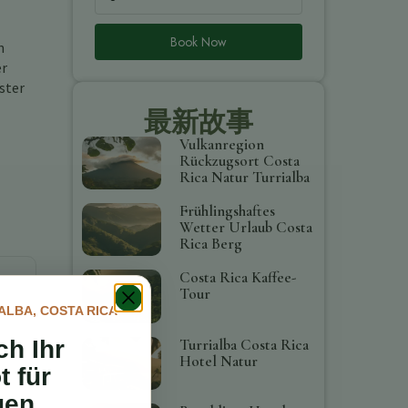
Book Now
n
er
ster
最新故事
Vulkanregion
Rückzugsort Costa
Rica Natur Turrialba
Frühlingshaftes
Wetter Urlaub Costa
Rica Berg
Costa Rica Kaffee-
Tour
ALBA, COSTA RICA
ch Ihr
Turrialba Costa Rica
Hotel Natur
t für
gen