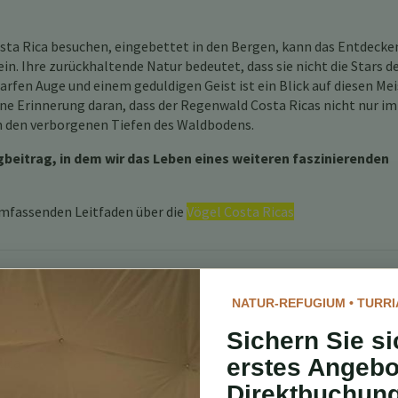
osta Rica besuchen, eingebettet in den Bergen, kann das Entdecke
n. Ihre zurückhaltende Natur bedeutet, dass sie nicht die Stars d
arfen Auge und einem geduldigen Geist ist ein Blick auf diesen Mei
ine Erinnerung daran, dass der Regenwald Costa Ricas nicht nur im
in den verborgenen Tiefen des Waldbodens.
eitrag, in dem wir das Leben eines weiteren faszinierenden
umfassenden Leitfaden über die
Vögel Costa Ricas
NATUR-REFUGIUM • TURRI
Sichern Sie si
erstes Angebo
Rica
Direktbuchun