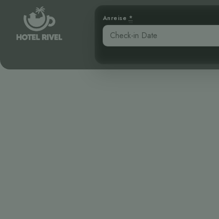
Anreise
*
Enthüllung d
Benjamin Charbonneau, CFA
April 18, 2026
1