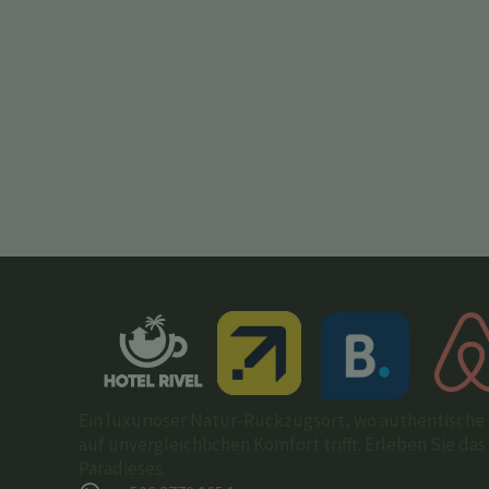
Ein luxuriöser Natur-Rückzugsort, wo authentische 
auf unvergleichlichen Komfort trifft. Erleben Sie da
Paradieses.