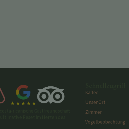
Schnellzugriff
Kaffee
Unser Ort
costa-ricanische Gastfreundschaft
Zimmer
s ultimative Reset im Herzen des
Vogelbeobachtung