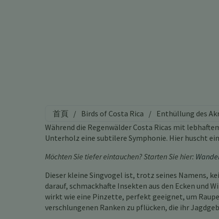
首頁
/
Birds of Costa Rica
/
Enthüllung des Ak
Während die Regenwälder Costa Ricas mit lebhaftem 
Unterholz eine subtilere Symphonie. Hier huscht ei
Möchten Sie tiefer eintauchen? Starten Sie hier:
Wander
Dieser kleine Singvogel ist, trotz seines Namens, ke
darauf, schmackhafte Insekten aus den Ecken und W
wirkt wie eine Pinzette, perfekt geeignet, um Raup
verschlungenen Ranken zu pflücken, die ihr Jagdgebi