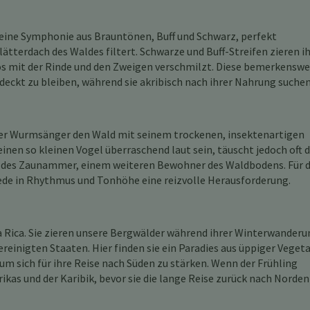
st eine Symphonie aus Brauntönen, Buff und Schwarz, perfekt
ätterdach des Waldes filtert. Schwarze und Buff-Streifen zieren i
los mit der Rinde und den Zweigen verschmilzt. Diese bemerkenswe
eckt zu bleiben, während sie akribisch nach ihrer Nahrung suchen
der Wurmsänger den Wald mit seinem trockenen, insektenartigen
einen so kleinen Vogel überraschend laut sein, täuscht jedoch oft 
g des Zaunammer, einem weiteren Bewohner des Waldbodens. Für 
ede in Rhythmus und Tonhöhe eine reizvolle Herausforderung.
a Rica. Sie zieren unsere Bergwälder während ihrer Winterwanderu
einigten Staaten. Hier finden sie ein Paradies aus üppiger Veget
um sich für ihre Reise nach Süden zu stärken. Wenn der Frühling
kas und der Karibik, bevor sie die lange Reise zurück nach Norden