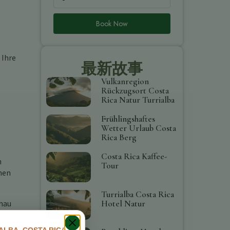
Book Now
 Ihre
最新故事
Vulkanregion
Rückzugsort Costa
Rica Natur Turrialba
Frühlingshaftes
Wetter Urlaub Costa
Rica Berg
Costa Rica Kaffee-
n
Tour
chen
Turrialba Costa Rica
Hotel Natur
chau
nden
ALBA, COSTA RICA