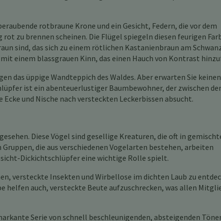
eraubende rotbraune Krone und ein Gesicht, Federn, die vor dem
ot zu brennen scheinen. Die Flügel spiegeln diesen feurigen Far
raun sind, das sich zu einem rötlichen Kastanienbraun am Schwan
n, mit einem blassgrauen Kinn, das einen Hauch von Kontrast hinzu
 gegen das üppige Wandteppich des Waldes. Aber erwarten Sie keinen
hlüpfer ist ein abenteuerlustiger Baumbewohner, der zwischen de
de Ecke und Nische nach versteckten Leckerbissen absucht.
gesehen. Diese Vögel sind gesellige Kreaturen, die oft in gemisch
n Gruppen, die aus verschiedenen Vogelarten bestehen, arbeiten
cht-Dickichtschlüpfer eine wichtige Rolle spielt.
nen, versteckte Insekten und Wirbellose im dichten Laub zu entde
 helfen auch, versteckte Beute aufzuschrecken, was allen Mitgli
 markante Serie von schnell beschleunigenden, absteigenden Töne