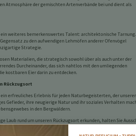
ften Atmosphäre der gemischten Artenverbände bei und dient als
.
r ein weiteres bemerkenswertes Talent: architektonische Tarnung.
m Gegensatz zu den aufwendigen Lehmöfen anderer Ofenvögel
zigartige Strategie.
sen Materialien, die strategisch sowohl über als auch unter der
irrendes Durcheinander, das sich nahtlos mit den umliegenden
e kostbaren Eier darin zu entdecken.
hen Rückzugsort
ein erfreuliches Erlebnis für jeden Naturbegeisterten, der unsere
es Gefieder, ihre neugierige Natur und ihr soziales Verhalten ma
Lebensgewebes in den Bergwäldern.
pige Laub rund um unseren Rückzugsort erkunden, halten Sie Auss
icht begegnen Sie diesem feurigen kleinen Wunder, einem strahle
zu bieten hat.
NATUR-REFUGIUM • TURRI