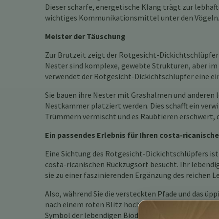
Dieser scharfe, energetische Klang trägt zur lebha
wichtiges Kommunikationsmittel unter den Vögeln
Meister der Täuschung
Zur Brutzeit zeigt der Rotgesicht-Dickichtschlüpfe
Nester sind komplexe, gewebte Strukturen, aber i
verwendet der Rotgesicht-Dickichtschlüpfer eine ein
Sie bauen ihre Nester mit Grashalmen und anderen lo
Nestkammer platziert werden. Dies schafft ein verw
Trümmern vermischt und es Raubtieren erschwert, di
Ein passendes Erlebnis für Ihren costa-ricanisc
Eine Sichtung des Rotgesicht-Dickichtschlüpfers ist 
costa-ricanischen Rückzugsort besucht. Ihr lebendig
sie zu einer faszinierenden Ergänzung des reichen 
Also, während Sie die versteckten Pfade und das üp
nach einem roten Blitz hoch im Kronendach. Vielle
Symbol der lebendigen Biodiversität, die Costa Rica 