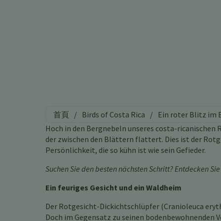
首頁
/
Birds of Costa Rica
/
Ein roter Blitz i
Hoch in den Bergnebeln unseres costa-ricanischen R
der zwischen den Blättern flattert. Dies ist der Rot
Persönlichkeit, die so kühn ist wie sein Gefieder.
Suchen Sie den besten nächsten Schritt? Entdecken Si
Ein feuriges Gesicht und ein Waldheim
Der Rotgesicht-Dickichtschlüpfer (Cranioleuca eryth
Doch im Gegensatz zu seinen bodenbewohnenden Ver