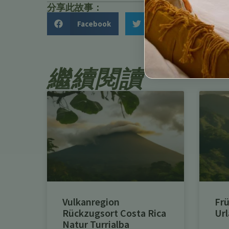
分享此故事：
Facebook
Twitter
繼續閱讀
Vulkanregion
Frü
Rückzugsort Costa Rica
Url
Natur Turrialba