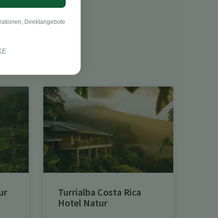
rationen, Direktangebote
KE
ur
Turrialba Costa Rica
Hotel Natur