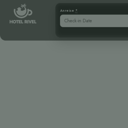
Anreise
*
Ein roter
Rot
Benjamin Charbonneau, CFA
April 16, 2026
4