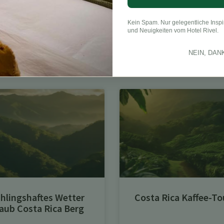
LinkedIn
Kein Spam. Nur gelegentliche Inspi
und Neuigkeiten vom Hotel Rivel.
NEIN, DAN
hlingshaftes Wetter
Costa Rica Kaffee-To
aub Costa Rica Berg