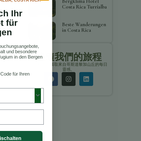
Bergklima Hotel
Costa Rica Turrialba
ch Ihr
t für
Beste Wanderungen
in Costa Rica
gen
ktbuchungsangebote,
thalt und besondere
追隨我們的旅程
ugium in den Bergen
保持聯繫，獲取來自哥斯達黎加山丘的每日
靈感。
 Code für Ihren
ischalten