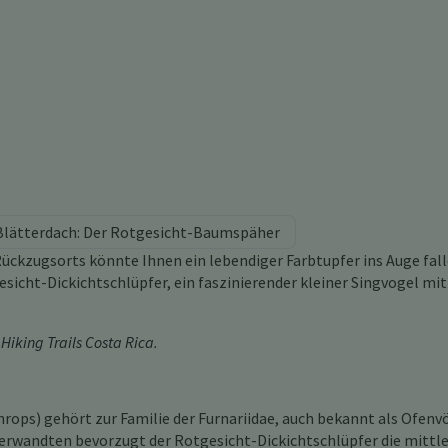
m Blätterdach: Der Rotgesicht-Baumspäher
ückzugsorts könnte Ihnen ein lebendiger Farbtupfer ins Auge fall
gesicht-Dickichtschlüpfer, ein faszinierender kleiner Singvogel mit
e
Hiking Trails Costa Rica
.
rops) gehört zur Familie der Furnariidae, auch bekannt als Ofenv
wandten bevorzugt der Rotgesicht-Dickichtschlüpfer die mittl