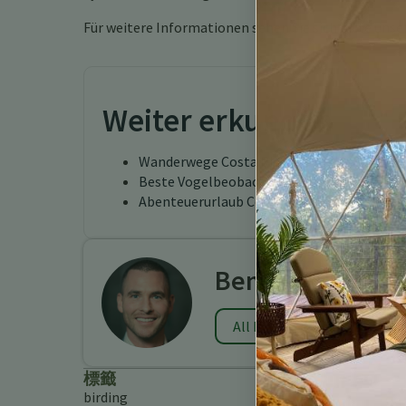
Für weitere Informationen sehen Sie sich bitte uns
Weiter erkunden
Wanderwege Costa Rica
Beste Vogelbeobachtungslodges in Costa 
Abenteuerurlaub Costa Rica Turrialba
Benjamin Charb
All Posts
標籤
birding