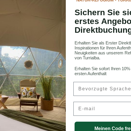
eren umfassenden Leitfaden über die
Vögel Costa Ricas
an.
Sichern Sie si
erstes Angebo
Direktbuchun
Erhalten Sie als Erster Dire
Inspirationen für Ihren Aufen
Neuigkeiten aus unserem Ref
von Turrialba.
Rica
Erhalten Sie sofort Ihren 10%
ersten Aufenthalt
Preferred Language
onneau, CFA
Email
Meinen Code fre