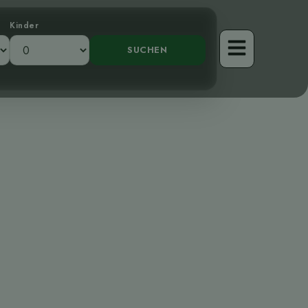
Kinder
rdach: Der
äher