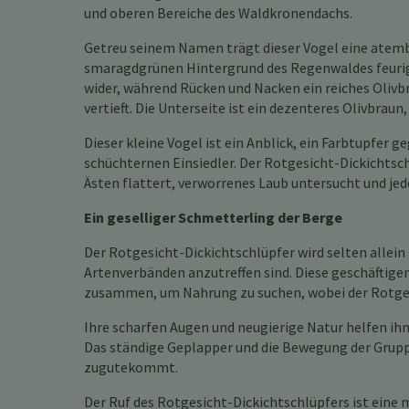
und oberen Bereiche des Waldkronendachs.
Getreu seinem Namen trägt dieser Vogel eine atemb
smaragdgrünen Hintergrund des Regenwaldes feurig r
wider, während Rücken und Nacken ein reiches Olivb
vertieft. Die Unterseite ist ein dezenteres Olivbrau
Dieser kleine Vogel ist ein Anblick, ein Farbtupfer
schüchternen Einsiedler. Der Rotgesicht-Dickichtsc
Ästen flattert, verworrenes Laub untersucht und je
Ein geselliger Schmetterling der Berge
Der Rotgesicht-Dickichtschlüpfer wird selten allein 
Artenverbänden anzutreffen sind. Diese geschäftige
zusammen, um Nahrung zu suchen, wobei der Rotgesi
Ihre scharfen Augen und neugierige Natur helfen ih
Das ständige Geplapper und die Bewegung der Gruppe
zugutekommt.
Der Ruf des Rotgesicht-Dickichtschlüpfers ist eine