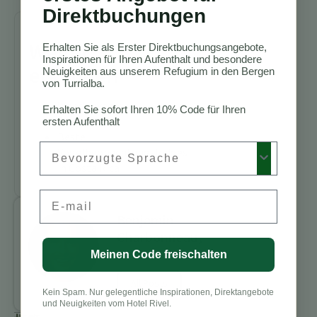
Direktbuchungen
Weiter
Erhalten Sie als Erster Direktbuchungsangebote,
Inspirationen für Ihren Aufenthalt und besondere
erkunden
Neuigkeiten aus unserem Refugium in den Bergen
von Turrialba.
Wanderwege
Erhalten Sie sofort Ihren 10% Code für Ihren
Costa Rica
ersten Aufenthalt
Beste
Preferred Language
Vogelbeobachtungslodges
in Costa Rica
Email
Benjamin
Charbonneau,
CFA
Meinen Code freischalten
All Posts
Kein Spam. Nur gelegentliche Inspirationen, Direktangebote
und Neuigkeiten vom Hotel Rivel.