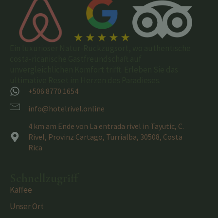
Ein luxuriöser Natur-Rückzugsort, wo authentische
costa-ricanische Gastfreundschaft auf
unvergleichlichen Komfort trifft. Erleben Sie das
ultimative Reset im Herzen des Paradieses.
+506 8770 1654
info@hotelrivel.online
4 km am Ende von La entrada rivel in Tayutic, C.
Rivel, Provinz Cartago, Turrialba, 30508, Costa
Rica
Schnellzugriff
Kaffee
Unser Ort