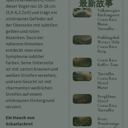
最新故事
dieser Vogel nur 15-16 cm
Vulkanregion
(5,9-6,3 Zoll) und trägt ein
Rückzugsort
olivbraunes Gefieder auf
Costa Rica
Natur
der Oberseite mit subtilen
Turrialba
gelben und roten
Akzenten. Doch bei
Frühlingshaftes
Wetter Urlaub
näherem Hinsehen
Costa Rica
entdeckt man eine
Berg
Symphonie subtiler
Costa Rica
Farben. Seine Unterseite
Kaffee-Tour
ist mit zarten braunen und
Turrialba
weißen Streifen versehen,
Costa Rica
und sein Gesicht ist mit
Hotel
charmanten weißlichen
Natur
Streifen auf einem
Bergklima
olivbraunen Hintergrund
Hotel
Costa Rica
verziert.
Turrialba
Ein Hauch von
Beste
Scharlachrot
Wanderungen