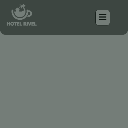
Ein Karminroter Blitz: Der
Rotrücken-Specht in den
Hochländern von Costa
Rica
Benjamin Charbonneau, CFA
April 16, 2026
5:47 am