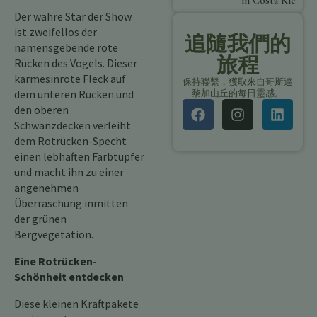
in Costa Rica
Der wahre Star der Show
ist zweifellos der
追隨我們的
namensgebende rote
旅程
Rücken des Vogels. Dieser
karmesinrote Fleck auf
保持聯繫，獲取來自哥斯達
dem unteren Rücken und
黎加山丘的每日靈感。
den oberen
Schwanzdecken verleiht
dem Rotrücken-Specht
einen lebhaften Farbtupfer
und macht ihn zu einer
angenehmen
Überraschung inmitten
der grünen
Bergvegetation.
Eine Rotrücken-
Schönheit entdecken
Diese kleinen Kraftpakete