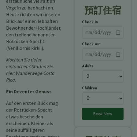
erstaunliche Vielfalt an
Vögeln zu beobachten.
預訂住宿
Heute richten wir unseren
Blick auf einen lebhaften
Check in
Bewohner der Hochländer,
den treffend benannten
Rotrücken-Specht
Check out
(Veniliornis kirkii).
Möchten Sie tiefer
Adults
eintauchen? Starten Sie
hier:
Wanderwege Costa
Rica
.
Children
Ein Dezenter Genuss
Auf den ersten Blick mag
der Rotrücken-Specht
Book Now
etwas bescheiden
erscheinen. Kleiner als
seine auffälligeren
Spechtverwandten, misst