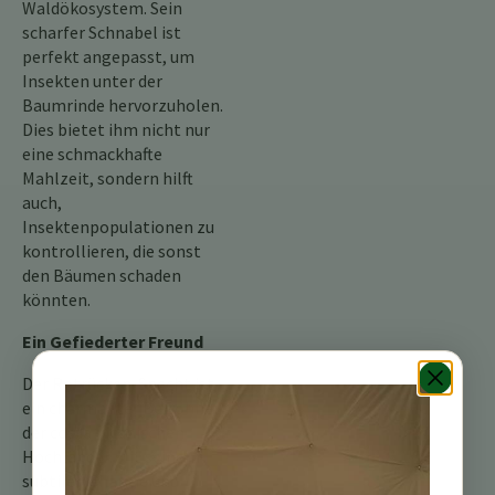
Waldökosystem. Sein
scharfer Schnabel ist
perfekt angepasst, um
Insekten unter der
Baumrinde hervorzuholen.
Dies bietet ihm nicht nur
eine schmackhafte
Mahlzeit, sondern hilft
auch,
Insektenpopulationen zu
kontrollieren, die sonst
den Bäumen schaden
könnten.
Ein Gefiederter Freund
Der Rotrücken-Specht ist
ein charmanter Bewohner
der costa-ricanischen
Hochländer. Mit seinem
subtilen Charme und