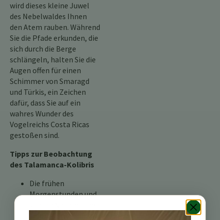
wird dieses kleine Juwel
des Nebelwaldes Ihnen
den Atem rauben. Während
Sie die Pfade erkunden, die
sich durch die Berge
schlängeln, halten Sie die
Augen offen für einen
Schimmer von Smaragd
und Türkis, ein Zeichen
dafür, dass Sie auf ein
wahres Wunder des
Vogelreichs Costa Ricas
gestoßen sind.
Tipps zur Beobachtung
des Talamanca-Kolibris
Die frühen
Morgenstunden und
späten Nachmittage
sind