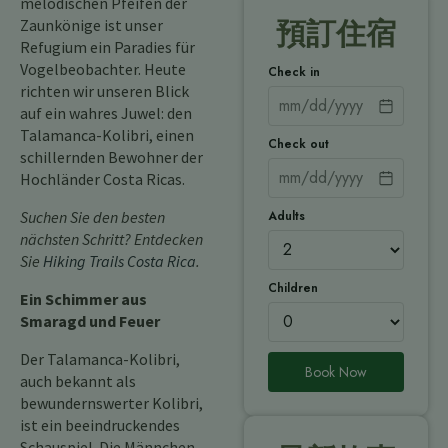
melodischen Pfeifen der
Zaunkönige ist unser
預訂住宿
Refugium ein Paradies für
Vogelbeobachter. Heute
Check in
richten wir unseren Blick
auf ein wahres Juwel: den
Talamanca-Kolibri, einen
Check out
schillernden Bewohner der
Hochländer Costa Ricas.
Adults
Suchen Sie den besten
nächsten Schritt? Entdecken
Sie
Hiking Trails Costa Rica
.
Children
Ein Schimmer aus
Smaragd und Feuer
Der Talamanca-Kolibri,
Book Now
auch bekannt als
bewundernswerter Kolibri,
ist ein beeindruckendes
Schauspiel. Die Männchen