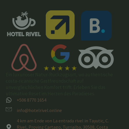
Ein luxuriöser Natur-Rückzugsort, wo authentische
costa-ricanische Gastfreundschaft auf
unvergleichlichen Komfort trifft. Erleben Sie das
ultimative Reset im Herzen des Paradieses.
+506 8770 1654
info@hotelrivel.online
4 km am Ende von La entrada rivel in Tayutic, C.
Rivel, Provinz Cartago, Turrialba, 30508, Costa