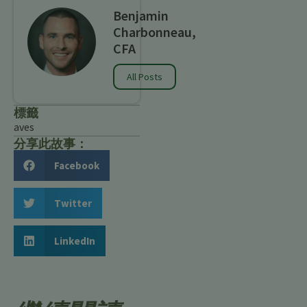
Benjamin
Charbonneau,
CFA
All Posts
標籤
aves
分享此故事：
Facebook
Twitter
LinkedIn