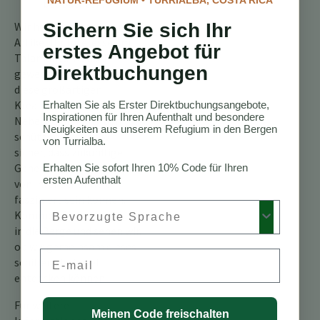
NATUR-REFUGIUM • TURRIALBA, COSTA RICA
beobachten.
Wir hoffen, dass dieser
Sichern Sie sich Ihr
Artikel Ihr Interesse am
erstes Angebot für
Talamanca-Kolibri
Direktbuchungen
geweckt hat. Indem wir
diese großartigen
Kreaturen und ihren
Erhalten Sie als Erster Direktbuchungsangebote,
Inspirationen für Ihren Aufenthalt und besondere
Nebelwaldlebensraum
Neuigkeiten aus unserem Refugium in den Bergen
schützen, stellen wir
von Turrialba.
sicher, dass zukünftige
Generationen weiterhin
Erhalten Sie sofort Ihren 10% Code für Ihren
ersten Aufenthalt
von ihrer Schönheit
fasziniert sein können.
Preferred Language
Kommen Sie also mit uns
in die Berge und sehen wir,
ob wir gemeinsam dieses
Email
schillernde Juwel
entdecken können.
Für weitere
Meinen Code freischalten