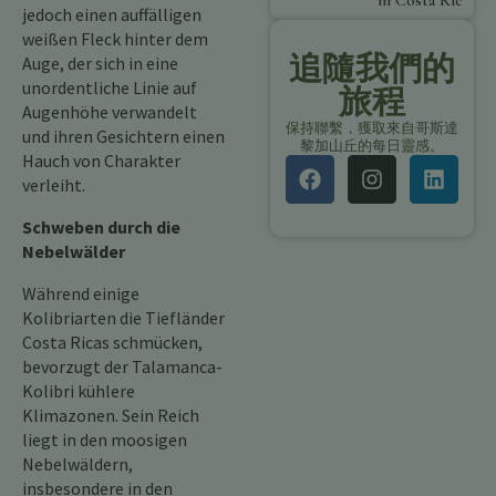
in Costa Rica
jedoch einen auffälligen
weißen Fleck hinter dem
追隨我們的
Auge, der sich in eine
unordentliche Linie auf
旅程
Augenhöhe verwandelt
保持聯繫，獲取來自哥斯達
und ihren Gesichtern einen
黎加山丘的每日靈感。
Hauch von Charakter
verleiht.
Schweben durch die
Nebelwälder
Während einige
Kolibriarten die Tiefländer
Costa Ricas schmücken,
bevorzugt der Talamanca-
Kolibri kühlere
Klimazonen. Sein Reich
liegt in den moosigen
Nebelwäldern,
insbesondere in den