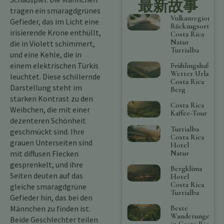
最新故事
tragen ein smaragdgrünes
Vulkanregion
Gefieder, das im Licht eine
Rückzugsort
irisierende Krone enthüllt,
Costa Rica
Natur
die in Violett schimmert,
Turrialba
und eine Kehle, die in
einem elektrischen Türkis
Frühlingshaftes
Wetter Urlaub
leuchtet. Diese schillernde
Costa Rica
Darstellung steht im
Berg
starken Kontrast zu den
Costa Rica
Weibchen, die mit einer
Kaffee-Tour
dezenteren Schönheit
Turrialba
geschmückt sind. Ihre
Costa Rica
grauen Unterseiten sind
Hotel
mit diffusen Flecken
Natur
gesprenkelt, und ihre
Bergklima
Seiten deuten auf das
Hotel
Costa Rica
gleiche smaragdgrüne
Turrialba
Gefieder hin, das bei den
Männchen zu finden ist.
Beste
Wanderungen
Beide Geschlechter teilen