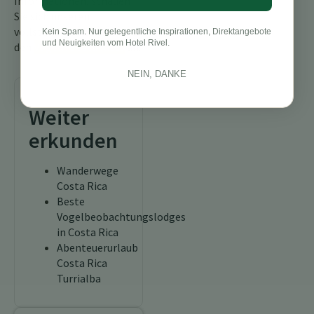
Informationen, schauen
Sie sich unseren
vollständigen Leitfaden zu
Kein Spam. Nur gelegentliche Inspirationen, Direktangebote
und Neuigkeiten vom Hotel Rivel.
den
Vögeln Costa Ricas
an.
NEIN, DANKE
Weiter
erkunden
Wanderwege
Costa Rica
Beste
Vogelbeobachtungslodges
in Costa Rica
Abenteuerurlaub
Costa Rica
Turrialba