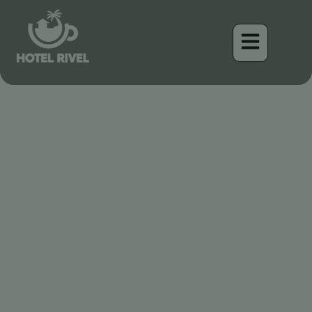
Ein Juwel in den Bergen:
Der Colibrí de Talamanca
Benjamin Charbonneau, CFA
April 18, 2026
3:36 pm