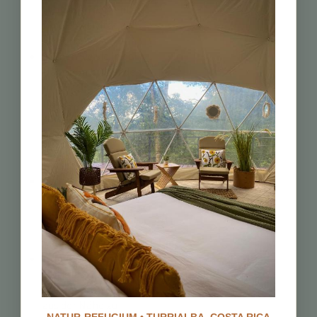
Schlüsselmomente
für die Aktivität der
Kolibris.
Suchen Sie sie in der
Nähe von blühenden
Pflanzen,
insbesondere
solchen mit roten
oder
orangefarbenen
Blüten.
Achten Sie auf das
Summen ihrer
Flügel, ein Hinweis
auf ihre
Anwesenheit.
Bringen Sie ein
Fernglas mit, um ihr
schillerndes Gefieder
aus der Nähe zu