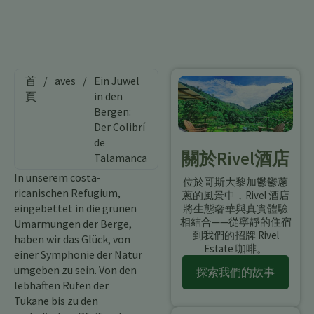
首
/
aves
/
Ein Juwel
頁
in den
Bergen:
Der Colibrí
de
關於Rivel酒店
Talamanca
In unserem costa-
位於哥斯大黎加鬱鬱蔥
ricanischen Refugium,
蔥的風景中，Rivel 酒店
eingebettet in die grünen
將生態奢華與真實體驗
相結合——從寧靜的住宿
Umarmungen der Berge,
到我們的招牌 Rivel
haben wir das Glück, von
Estate 咖啡。
einer Symphonie der Natur
umgeben zu sein. Von den
探索我們的故事
lebhaften Rufen der
Tukane bis zu den